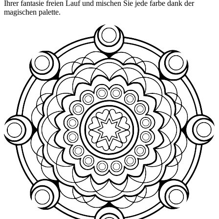
Ihrer fantasie freien Lauf und mischen Sie jede farbe dank der
magischen palette.