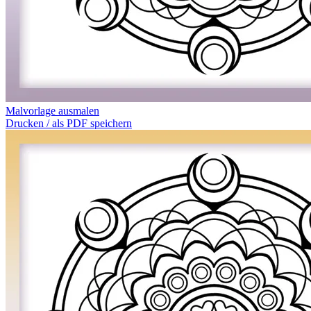
Malvorlage ausmalen
Drucken / als PDF speichern