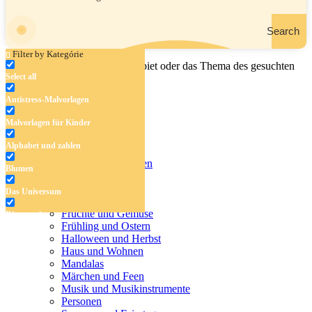
Search
Filter by Kategórie
Geben Sie den Namen, das Gebiet oder das Thema des gesuchten
Select all
Malbuchs ein.
Antistress-Malvorlagen
Malvorlagen für Kinder
Antistress-Malvorlagen
Alphabet und zahlen
Malvorlagen für Kinder
Alphabet und zahlen
Blumen
Blumen
Das Universum
Das Universum
Dinosaurier
Früchte und Gemüse
Dinosaurier
Frühling und Ostern
Früchte und Gemüse
Halloween und Herbst
Haus und Wohnen
Frühling und Ostern
Mandalas
Märchen und Feen
Halloween und Herbst
Musik und Musikinstrumente
Personen
Haus und Wohnen