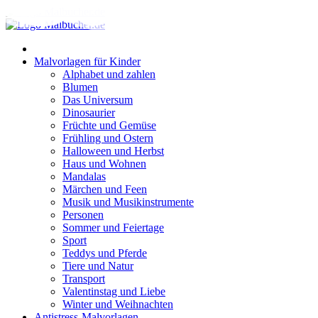
Zum
Inhalt
springen
Malvorlagen für Kinder
Alphabet und zahlen
Blumen
Das Universum
Dinosaurier
Früchte und Gemüse
Frühling und Ostern
Halloween und Herbst
Haus und Wohnen
Mandalas
Märchen und Feen
Musik und Musikinstrumente
Personen
Sommer und Feiertage
Sport
Teddys und Pferde
Tiere und Natur
Transport
Valentinstag und Liebe
Winter und Weihnachten
Antistress-Malvorlagen