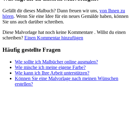
Personen
Gefällt dir dieses Malbuch? Dann freuen wir uns,
von Ihnen zu
hören
. Wenn Sie eine Idee für ein neues Gemälde haben, können
Sommer und Feiertage
Sie uns auch darüber schreiben.
Sport
Diese Malvorlage hat noch keine Kommentare
. Willst du einen
Teddys und Pferde
schreiben?
Einen Kommentar hinzufügen
Tiere und Natur
Häufig gestellte Fragen
Transport
Wie sollte ich Malbücher online ausmalen?
Wie mische ich meine eigene Farbe?
Valentinstag und Liebe
Wie kann ich Ihre Arbeit unterstützen?
Winter und Weihnachten
Können Sie eine Malvorlage nach meinen Wünschen
erstellen?
Nezaradené
Unkategorisiert