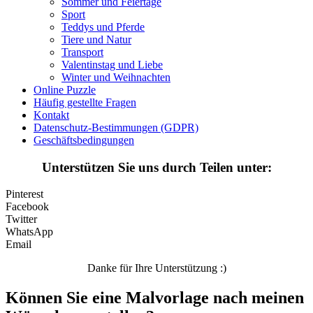
Sommer und Feiertage
Sport
Mandalas
Teddys und Pferde
Tiere und Natur
Märchen und Feen
Transport
Musik und Musikinstrumente
Valentinstag und Liebe
Winter und Weihnachten
Personen
Online Puzzle
Häufig gestellte Fragen
Sommer und Feiertage
Kontakt
Datenschutz-Bestimmungen (GDPR)
Sport
Geschäftsbedingungen
Teddys und Pferde
Unterstützen Sie uns durch Teilen unter:
Tiere und Natur
Pinterest
Transport
Facebook
Twitter
Valentinstag und Liebe
WhatsApp
Email
Winter und Weihnachten
Danke für Ihre Unterstützung :)
Nezaradené
Können Sie eine Malvorlage nach meinen
Unkategorisiert