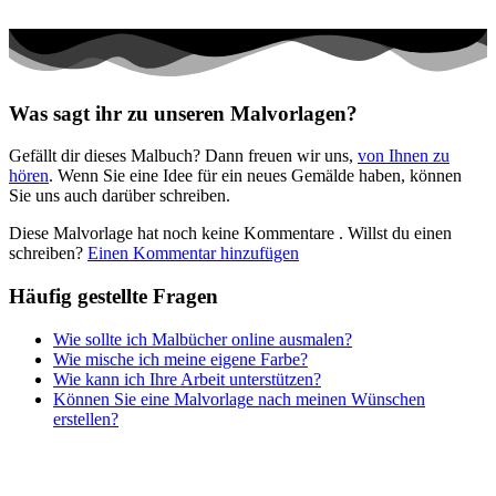
Märchen und Feen
Musik und Musikinstrumente
Personen
Was sagt ihr zu unseren Malvorlagen?
Sommer und Feiertage
Gefällt dir dieses Malbuch? Dann freuen wir uns,
von Ihnen zu
Sport
hören
. Wenn Sie eine Idee für ein neues Gemälde haben, können
Sie uns auch darüber schreiben.
Teddys und Pferde
Diese Malvorlage hat noch keine Kommentare
. Willst du einen
Tiere und Natur
schreiben?
Einen Kommentar hinzufügen
Transport
Häufig gestellte Fragen
Valentinstag und Liebe
Wie sollte ich Malbücher online ausmalen?
Winter und Weihnachten
Wie mische ich meine eigene Farbe?
Wie kann ich Ihre Arbeit unterstützen?
Nezaradené
Können Sie eine Malvorlage nach meinen Wünschen
Unkategorisiert
erstellen?