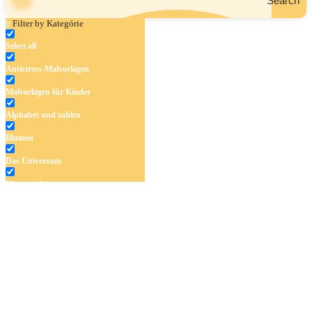
Search
Filter by Kategórie
Select all
Antistress-Malvorlagen
Malvorlagen für Kinder
Alphabet und zahlen
Blumen
Das Universum
Dinosaurier
Früchte und Gemüse
Frühling und Ostern
Halloween und Herbst
Haus und Wohnen
Mandalas