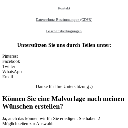
Früchte und Gemüse
Kontakt
Frühling und Ostern
Datenschutz-Bestimmungen (GDPR)
Halloween und Herbst
Haus und Wohnen
Geschäftsbedingungen
Mandalas
Unterstützen Sie uns durch Teilen unter:
Märchen und Feen
Pinterest
Musik und Musikinstrumente
Facebook
Twitter
Personen
WhatsApp
Email
Sommer und Feiertage
Sport
Danke für Ihre Unterstützung :)
Teddys und Pferde
Können Sie eine Malvorlage nach meinen
Wünschen erstellen?
Tiere und Natur
Transport
Ja, auch das können wir für Sie erledigen. Sie haben 2
Möglichkeiten zur Auswahl:
Valentinstag und Liebe