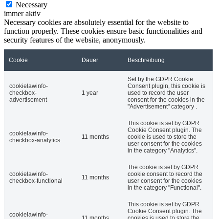
Necessary
immer aktiv
Necessary cookies are absolutely essential for the website to
function properly. These cookies ensure basic functionalities and
security features of the website, anonymously.
Cookie
Dauer
Beschreibung
Set by the GDPR Cookie
cookielawinfo-
Consent plugin, this cookie is
checkbox-
1 year
used to record the user
advertisement
consent for the cookies in the
"Advertisement" category .
This cookie is set by GDPR
Cookie Consent plugin. The
cookielawinfo-
11 months
cookie is used to store the
checkbox-analytics
user consent for the cookies
in the category "Analytics".
The cookie is set by GDPR
cookielawinfo-
cookie consent to record the
11 months
checkbox-functional
user consent for the cookies
in the category "Functional".
This cookie is set by GDPR
Cookie Consent plugin. The
cookielawinfo-
11 months
cookies is used to store the