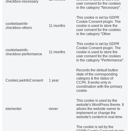
checkbox-necessary
user consent for the cookies
in the category "Necessary".
This cookie is set by GDPR
Cookie Consent plugin. The
cookielawinfo-
11 months
cookie is used to store the
checkbox-others
user consent for the cookies
in the category "Other.
This cookie is set by GDPR
Cookie Consent plugin. The
cookielawinfo-
11 months
cookie is used to store the
checkbox-performance
user consent for the cookies
in the category "Performance".
Records the default button
state of the corresponding
category & the status of
CookieLawInfoConsent
1 year
CCPA. It works only in
coordination with the primary
cookie.
This cookie is used by the
website's WordPress theme. It
elementor
never
allows the website owner to
implement or change the
website's content in real-time.
The cookie is set by the
GDPR Cookie Consent plugin