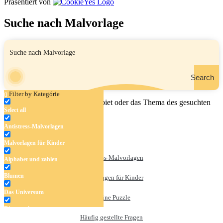
Präsentiert von
Suche nach Malvorlage
Search
Filter by Kategórie
Geben Sie den Namen, das Gebiet oder das Thema des gesuchten
Select all
Malbuchs ein.
Antistress-Malvorlagen
Malvorlagen für Kinder
Antistress-Malvorlagen
Alphabet und zahlen
Blumen
Malvorlagen für Kinder
Das Universum
Online Puzzle
Dinosaurier
Häufig gestellte Fragen