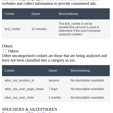
websites and collect information to provide customized ads.
Cookie
Dauer
Beschreibung
The test_cookie is set by
doubleclick.net and is used to
test_cookie
15 minutes
determine if the user's browser
supports cookies.
Others
Others
Other uncategorized cookies are those that are being analyzed and
have not been classified into a category as yet.
Cookie
Dauer
Beschreibung
wbcr_inp_session_id
session
No description available.
wbcr_inp_user_page_views
7 days
No description available.
wbcr_inp_user_visits
2 months
No description available.
SPEICHERN & AKZEPTIEREN