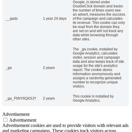
Google, is stored under
DoubleClick domain and tracks
the number of times users see
an advert, measures the success
__gads
1 year 24 days
of the campaign and calculates
its revenue. This cookie can only
be read from the domain they
are set on and will not track any
data while browsing through
other sites.
The _ga cookie, installed by
Google Analytics, calculates
visitor, session and campaign
data and also keeps track of site
usage for the site's analytics
_ga
2 years
report. The cookie stores
information anonymously and
assigns a randomly generated
number to recognize unique
visitors.
This cookie is installed by
_ga_F0NY6Q4SJY
2 years
Google Analytics.
Advertisement
Advertisement
Advertisement cookies are used to provide visitors with relevant ads
and marketing campaigns. These cookies track visitors across