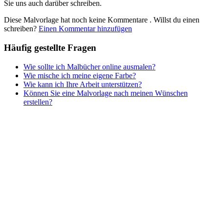
Sie uns auch darüber schreiben.
Teddys und Pferde
Diese Malvorlage hat noch keine Kommentare
. Willst du einen
Tiere und Natur
schreiben?
Einen Kommentar hinzufügen
Transport
Häufig gestellte Fragen
Valentinstag und Liebe
Wie sollte ich Malbücher online ausmalen?
Winter und Weihnachten
Wie mische ich meine eigene Farbe?
Wie kann ich Ihre Arbeit unterstützen?
Nezaradené
Können Sie eine Malvorlage nach meinen Wünschen
Unkategorisiert
erstellen?