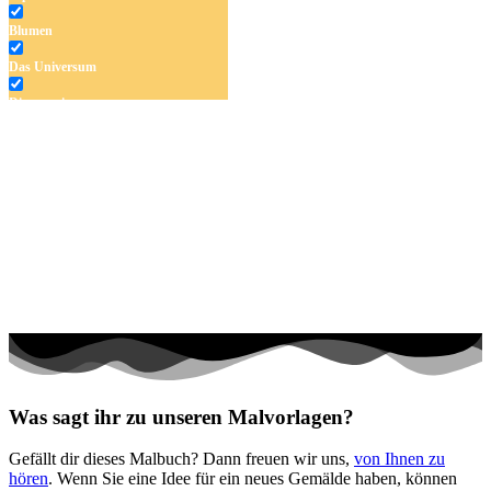
Blumen
Das Universum
Dinosaurier
Früchte und Gemüse
Frühling und Ostern
Halloween und Herbst
Haus und Wohnen
Mandalas
Märchen und Feen
Musik und Musikinstrumente
Personen
Was sagt ihr zu unseren Malvorlagen?
Sommer und Feiertage
Gefällt dir dieses Malbuch? Dann freuen wir uns,
von Ihnen zu
Sport
hören
. Wenn Sie eine Idee für ein neues Gemälde haben, können