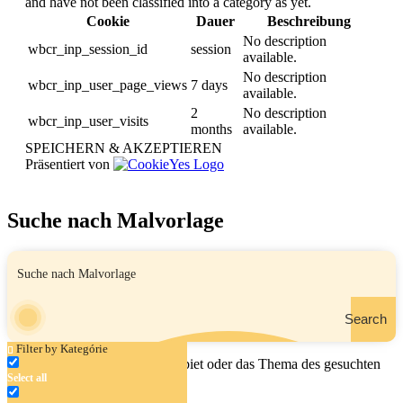
and have not been classified into a category as yet.
Cookie
Dauer
Beschreibung
No description
wbcr_inp_session_id
session
available.
No description
wbcr_inp_user_page_views
7 days
available.
2
No description
wbcr_inp_user_visits
months
available.
SPEICHERN & AKZEPTIEREN
Präsentiert von
Suche nach Malvorlage
Search
Filter by Kategórie
Geben Sie den Namen, das Gebiet oder das Thema des gesuchten
Select all
Malbuchs ein.