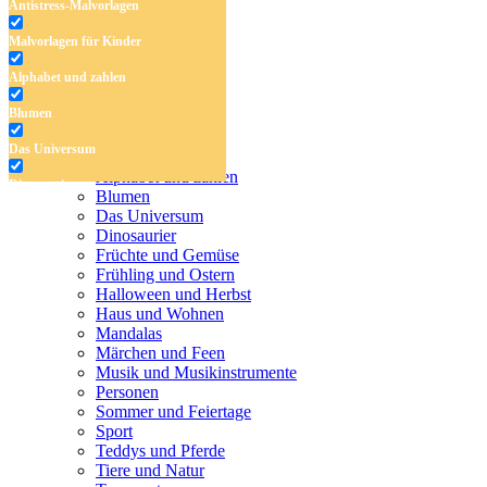
Antistress-Malvorlagen
Malvorlagen für Kinder
Alphabet und zahlen
Blumen
Antistress-Malvorlagen
Das Universum
Malvorlagen für Kinder
Alphabet und zahlen
Dinosaurier
Blumen
Das Universum
Früchte und Gemüse
Dinosaurier
Früchte und Gemüse
Frühling und Ostern
Frühling und Ostern
Halloween und Herbst
Halloween und Herbst
Haus und Wohnen
Haus und Wohnen
Mandalas
Märchen und Feen
Mandalas
Musik und Musikinstrumente
Personen
Märchen und Feen
Sommer und Feiertage
Sport
Musik und Musikinstrumente
Teddys und Pferde
Tiere und Natur
Personen