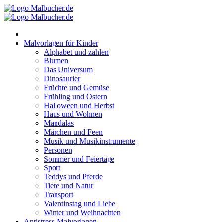
Zum
Inhalt
springen
Malvorlagen für Kinder
Alphabet und zahlen
Blumen
Das Universum
Dinosaurier
Früchte und Gemüse
Frühling und Ostern
Halloween und Herbst
Haus und Wohnen
Mandalas
Märchen und Feen
Musik und Musikinstrumente
Personen
Sommer und Feiertage
Sport
Teddys und Pferde
Tiere und Natur
Transport
Valentinstag und Liebe
Winter und Weihnachten
Antistress-Malvorlagen