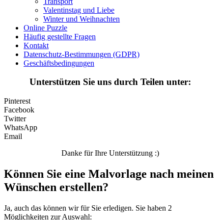
Transport
Sommer und Feiertage
Valentinstag und Liebe
Winter und Weihnachten
Sport
Online Puzzle
Häufig gestellte Fragen
Teddys und Pferde
Kontakt
Datenschutz-Bestimmungen (GDPR)
Tiere und Natur
Geschäftsbedingungen
Transport
Unterstützen Sie uns durch Teilen unter:
Valentinstag und Liebe
Pinterest
Winter und Weihnachten
Facebook
Twitter
Nezaradené
WhatsApp
Email
Unkategorisiert
Danke für Ihre Unterstützung :)
Können Sie eine Malvorlage nach meinen
Wünschen erstellen?
Ja, auch das können wir für Sie erledigen. Sie haben 2
Möglichkeiten zur Auswahl: