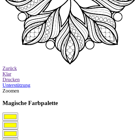
Zurück
Klar
Drucken
Unterstützung
Zoomen
Magische Farbpalette