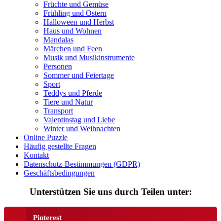
Sommer und Feiertage
Früchte und Gemüse
Frühling und Ostern
Sport
Halloween und Herbst
Haus und Wohnen
Teddys und Pferde
Mandalas
Märchen und Feen
Tiere und Natur
Musik und Musikinstrumente
Personen
Transport
Sommer und Feiertage
Sport
Valentinstag und Liebe
Teddys und Pferde
Winter und Weihnachten
Tiere und Natur
Transport
Nezaradené
Valentinstag und Liebe
Winter und Weihnachten
Unkategorisiert
Online Puzzle
Häufig gestellte Fragen
Kontakt
Datenschutz-Bestimmungen (GDPR)
Geschäftsbedingungen
Unterstützen Sie uns durch Teilen unter:
Pinterest