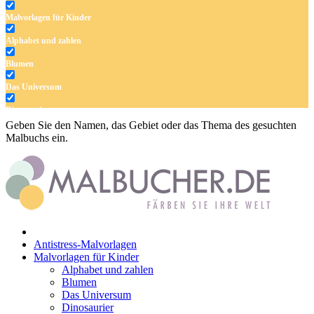
Malvorlagen für Kinder
Alphabet und zahlen
Blumen
Das Universum
Dinosaurier
Geben Sie den Namen, das Gebiet oder das Thema des gesuchten
Früchte und Gemüse
Malbuchs ein.
Frühling und Ostern
Halloween und Herbst
Haus und Wohnen
Mandalas
Antistress-Malvorlagen
Märchen und Feen
Malvorlagen für Kinder
Alphabet und zahlen
Musik und Musikinstrumente
Blumen
Das Universum
Personen
Dinosaurier