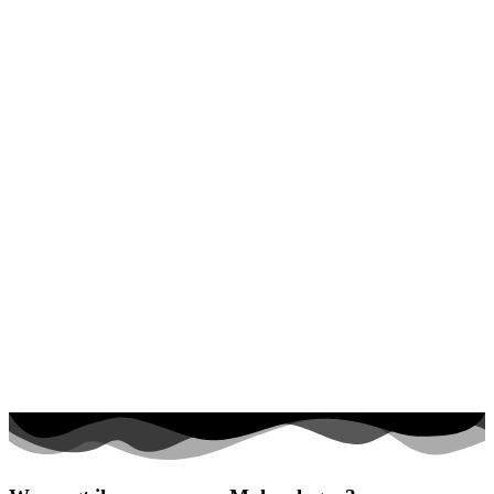
Halloween und Herbst
Haus und Wohnen
Mandalas
Märchen und Feen
Musik und Musikinstrumente
Personen
Sommer und Feiertage
Sport
Teddys und Pferde
Tiere und Natur
Transport
Valentinstag und Liebe
Winter und Weihnachten