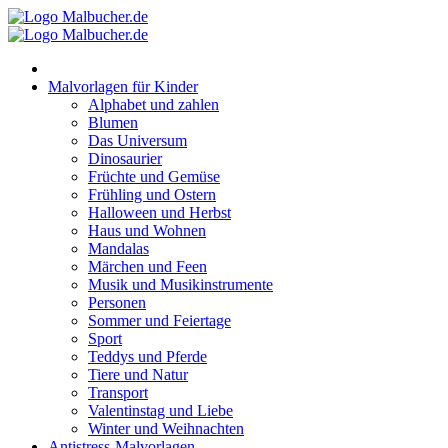
Zum
Inhalt
springen
Malvorlagen für Kinder
Alphabet und zahlen
Blumen
Das Universum
Dinosaurier
Früchte und Gemüse
Frühling und Ostern
Halloween und Herbst
Haus und Wohnen
Mandalas
Märchen und Feen
Musik und Musikinstrumente
Personen
Sommer und Feiertage
Sport
Teddys und Pferde
Tiere und Natur
Transport
Valentinstag und Liebe
Winter und Weihnachten
Antistress-Malvorlagen