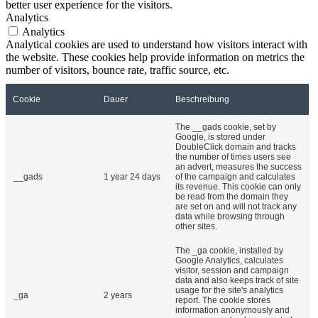
better user experience for the visitors.
Analytics
Analytics
Analytical cookies are used to understand how visitors interact with
the website. These cookies help provide information on metrics the
number of visitors, bounce rate, traffic source, etc.
Cookie
Dauer
Beschreibung
The __gads cookie, set by
Google, is stored under
DoubleClick domain and tracks
the number of times users see
an advert, measures the success
__gads
1 year 24 days
of the campaign and calculates
its revenue. This cookie can only
be read from the domain they
are set on and will not track any
data while browsing through
other sites.
The _ga cookie, installed by
Google Analytics, calculates
visitor, session and campaign
data and also keeps track of site
usage for the site's analytics
_ga
2 years
report. The cookie stores
information anonymously and