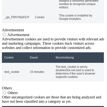
assigns a randomly generated
number to recognize unique
visitors.
This cookie is installed by
_ga_F0NY6Q4SJY
2 years
Google Analytics.
Advertisement
Advertisement
Advertisement cookies are used to provide visitors with relevant ads
and marketing campaigns. These cookies track visitors across
websites and collect information to provide customized ads.
Cookie
Dauer
Beschreibung
The test_cookie is set by
doubleclick.net and is used to
test_cookie
15 minutes
determine if the user's browser
supports cookies.
Others
Others
Other uncategorized cookies are those that are being analyzed and
have not been classified into a category as yet.