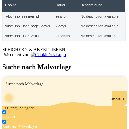
Cookie
Dauer
Beschreibung
wbcr_inp_session_id
session
No description available.
wbcr_inp_user_page_views
7 days
No description available.
wbcr_inp_user_visits
2 months
No description available.
SPEICHERN & AKZEPTIEREN
Präsentiert von
Suche nach Malvorlage
Search
Filter by Kategórie
Select all
Antistress-Malvorlagen