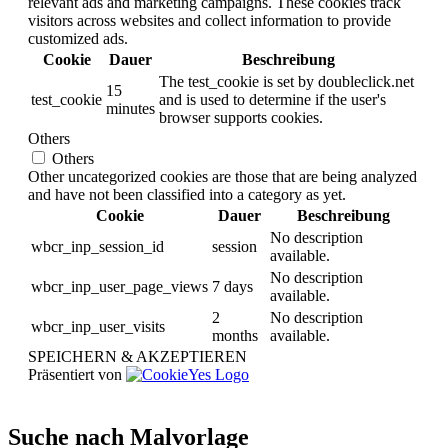
relevant ads and marketing campaigns. These cookies track
visitors across websites and collect information to provide
customized ads.
Cookie
Dauer
Beschreibung
The test_cookie is set by doubleclick.net
15
test_cookie
and is used to determine if the user's
minutes
browser supports cookies.
Others
Others
Other uncategorized cookies are those that are being analyzed
and have not been classified into a category as yet.
Cookie
Dauer
Beschreibung
No description
wbcr_inp_session_id
session
available.
No description
wbcr_inp_user_page_views
7 days
available.
2
No description
wbcr_inp_user_visits
months
available.
SPEICHERN & AKZEPTIEREN
Präsentiert von
Suche nach Malvorlage