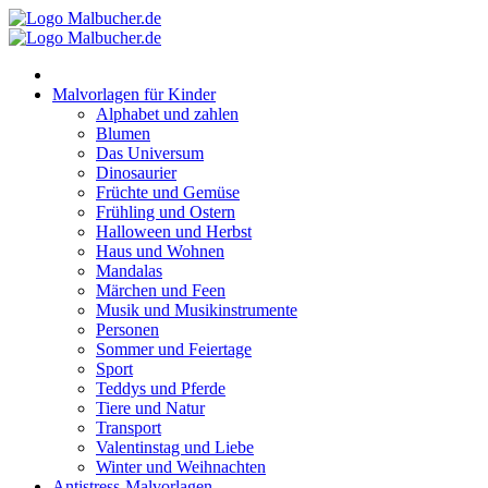
Zum
Inhalt
springen
Malvorlagen für Kinder
Alphabet und zahlen
Blumen
Das Universum
Dinosaurier
Früchte und Gemüse
Frühling und Ostern
Halloween und Herbst
Haus und Wohnen
Mandalas
Märchen und Feen
Musik und Musikinstrumente
Personen
Sommer und Feiertage
Sport
Teddys und Pferde
Tiere und Natur
Transport
Valentinstag und Liebe
Winter und Weihnachten
Antistress-Malvorlagen