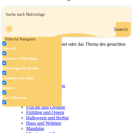
Search
Filter by Kategórie
Geben Sie den Namen, das Gebiet oder das Thema des gesuchten
Select all
Malbuchs ein.
Antistress-Malvorlagen
Malvorlagen für Kinder
Antistress-Malvorlagen
Alphabet und zahlen
Malvorlagen für Kinder
Alphabet und zahlen
Blumen
Blumen
Das Universum
Das Universum
Dinosaurier
Früchte und Gemüse
Dinosaurier
Frühling und Ostern
Früchte und Gemüse
Halloween und Herbst
Haus und Wohnen
Frühling und Ostern
Mandalas