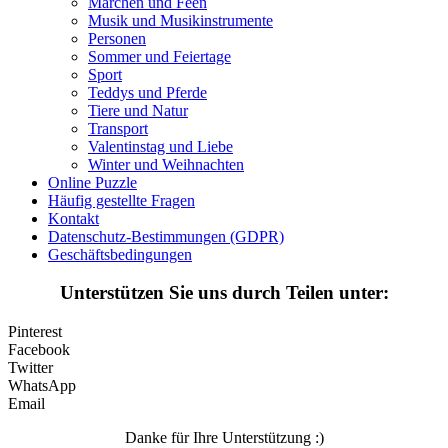
Märchen und Feen
Halloween und Herbst
Musik und Musikinstrumente
Personen
Haus und Wohnen
Sommer und Feiertage
Sport
Mandalas
Teddys und Pferde
Tiere und Natur
Märchen und Feen
Transport
Musik und Musikinstrumente
Valentinstag und Liebe
Winter und Weihnachten
Personen
Online Puzzle
Häufig gestellte Fragen
Sommer und Feiertage
Kontakt
Datenschutz-Bestimmungen (GDPR)
Sport
Geschäftsbedingungen
Teddys und Pferde
Unterstützen Sie uns durch Teilen unter:
Tiere und Natur
Pinterest
Transport
Facebook
Twitter
Valentinstag und Liebe
WhatsApp
Email
Winter und Weihnachten
Danke für Ihre Unterstützung :)
Nezaradené