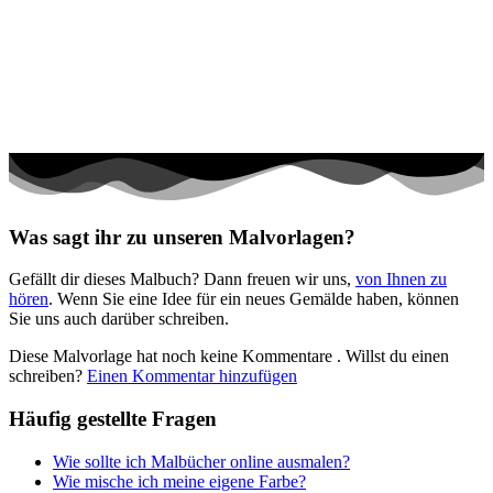
Halloween und Herbst
Haus und Wohnen
Mandalas
Märchen und Feen
Musik und Musikinstrumente
Personen
Was sagt ihr zu unseren Malvorlagen?
Sommer und Feiertage
Gefällt dir dieses Malbuch? Dann freuen wir uns,
von Ihnen zu
Sport
hören
. Wenn Sie eine Idee für ein neues Gemälde haben, können
Sie uns auch darüber schreiben.
Teddys und Pferde
Diese Malvorlage hat noch keine Kommentare
. Willst du einen
Tiere und Natur
schreiben?
Einen Kommentar hinzufügen
Transport
Häufig gestellte Fragen
Valentinstag und Liebe
Wie sollte ich Malbücher online ausmalen?
Winter und Weihnachten
Wie mische ich meine eigene Farbe?