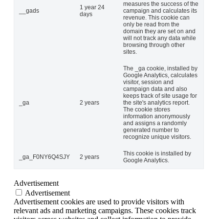
measures the success of the
1 year 24
__gads
campaign and calculates its
days
revenue. This cookie can
only be read from the
domain they are set on and
will not track any data while
browsing through other
sites.
The _ga cookie, installed by
Google Analytics, calculates
visitor, session and
campaign data and also
keeps track of site usage for
_ga
2 years
the site's analytics report.
The cookie stores
information anonymously
and assigns a randomly
generated number to
recognize unique visitors.
This cookie is installed by
_ga_F0NY6Q4SJY
2 years
Google Analytics.
Advertisement
Advertisement
Advertisement cookies are used to provide visitors with
relevant ads and marketing campaigns. These cookies track