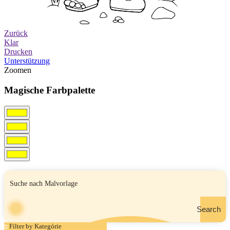
Zurück
Klar
Drucken
Unterstützung
Zoomen
Magische Farbpalette
Search
Filter by Kategórie