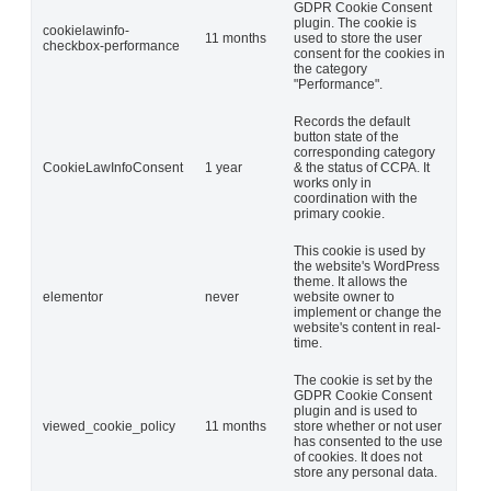
GDPR Cookie Consent
plugin. The cookie is
cookielawinfo-
11 months
used to store the user
checkbox-performance
consent for the cookies in
the category
"Performance".
Records the default
button state of the
corresponding category
CookieLawInfoConsent
1 year
& the status of CCPA. It
works only in
coordination with the
primary cookie.
This cookie is used by
the website's WordPress
theme. It allows the
elementor
never
website owner to
implement or change the
website's content in real-
time.
The cookie is set by the
GDPR Cookie Consent
plugin and is used to
viewed_cookie_policy
11 months
store whether or not user
has consented to the use
of cookies. It does not
store any personal data.