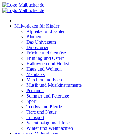
Zum
Inhalt
springen
Malvorlagen für Kinder
Alphabet und zahlen
Blumen
Das Universum
Dinosaurier
Früchte und Gemüse
Frühling und Ostern
Halloween und Herbst
Haus und Wohnen
Mandalas
Märchen und Feen
Musik und Musikinstrumente
Personen
Sommer und Feiertage
Sport
Teddys und Pferde
Tiere und Natur
Transport
Valentinstag und Liebe
Winter und Weihnachten
Antistress-Malvorlagen