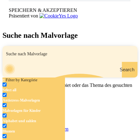
SPEICHERN & AKZEPTIEREN
Präsentiert von
Suche nach Malvorlage
Search
Filter by Kategórie
Geben Sie den Namen, das Gebiet oder das Thema des gesuchten
Select all
Malbuchs ein.
Antistress-Malvorlagen
Malvorlagen für Kinder
Antistress-Malvorlagen
Alphabet und zahlen
Malvorlagen für Kinder
Alphabet und zahlen
Blumen
Blumen