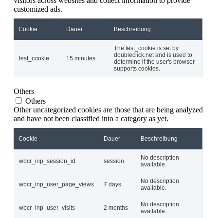
visitors across websites and collect information to provide
customized ads.
Cookie
Dauer
Beschreibung
The test_cookie is set by
doubleclick.net and is used to
test_cookie
15 minutes
determine if the user's browser
supports cookies.
Others
Others
Other uncategorized cookies are those that are being analyzed
and have not been classified into a category as yet.
Cookie
Dauer
Beschreibung
No description
wbcr_inp_session_id
session
available.
No description
wbcr_inp_user_page_views
7 days
available.
No description
wbcr_inp_user_visits
2 months
available.