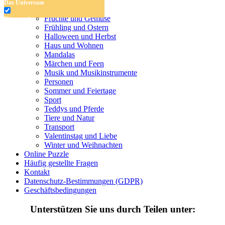
Das Universum
Das Universum
Dinosaurier
Früchte und Gemüse
Dinosaurier
Frühling und Ostern
Früchte und Gemüse
Halloween und Herbst
Haus und Wohnen
Frühling und Ostern
Mandalas
Märchen und Feen
Halloween und Herbst
Musik und Musikinstrumente
Personen
Haus und Wohnen
Sommer und Feiertage
Sport
Mandalas
Teddys und Pferde
Tiere und Natur
Märchen und Feen
Transport
Musik und Musikinstrumente
Valentinstag und Liebe
Winter und Weihnachten
Personen
Online Puzzle
Häufig gestellte Fragen
Sommer und Feiertage
Kontakt
Datenschutz-Bestimmungen (GDPR)
Sport
Geschäftsbedingungen
Teddys und Pferde
Unterstützen Sie uns durch Teilen unter:
Tiere und Natur