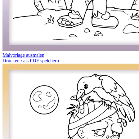
Malvorlage ausmalen
Drucken / als PDF speichern