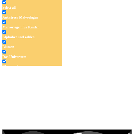
Select all
Antistress-Malvorlagen
Malvorlagen für Kinder
Alphabet und zahlen
Blumen
Das Universum
Dinosaurier
Früchte und Gemüse
Frühling und Ostern
Halloween und Herbst
Haus und Wohnen
Mandalas
Märchen und Feen