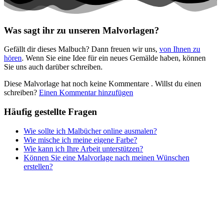
Musik und Musikinstrumente
Personen
Was sagt ihr zu unseren Malvorlagen?
Sommer und Feiertage
Gefällt dir dieses Malbuch? Dann freuen wir uns,
von Ihnen zu
Sport
hören
. Wenn Sie eine Idee für ein neues Gemälde haben, können
Sie uns auch darüber schreiben.
Teddys und Pferde
Diese Malvorlage hat noch keine Kommentare
. Willst du einen
Tiere und Natur
schreiben?
Einen Kommentar hinzufügen
Transport
Häufig gestellte Fragen
Valentinstag und Liebe
Wie sollte ich Malbücher online ausmalen?
Winter und Weihnachten
Wie mische ich meine eigene Farbe?
Wie kann ich Ihre Arbeit unterstützen?
Nezaradené
Können Sie eine Malvorlage nach meinen Wünschen
Unkategorisiert
erstellen?