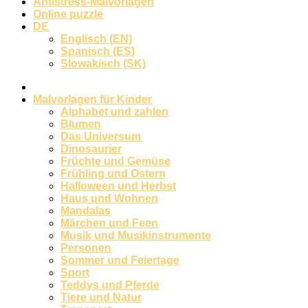
Antistress-Malvorlagen
Online puzzle
DE
Englisch (EN)
Spanisch (ES)
Slowakisch (SK)
Malvorlagen für Kinder
Alphabet und zahlen
Blumen
Das Universum
Dinosaurier
Früchte und Gemüse
Frühling und Ostern
Halloween und Herbst
Haus und Wohnen
Mandalas
Märchen und Feen
Musik und Musikinstrumente
Personen
Sommer und Feiertage
Sport
Teddys und Pferde
Tiere und Natur