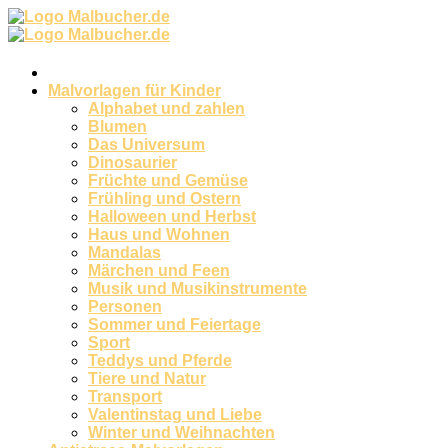
Zum
Inhalt
springen
Malvorlagen für Kinder
Alphabet und zahlen
Blumen
Das Universum
Dinosaurier
Früchte und Gemüse
Frühling und Ostern
Halloween und Herbst
Haus und Wohnen
Mandalas
Märchen und Feen
Musik und Musikinstrumente
Personen
Sommer und Feiertage
Sport
Teddys und Pferde
Tiere und Natur
Transport
Valentinstag und Liebe
Winter und Weihnachten