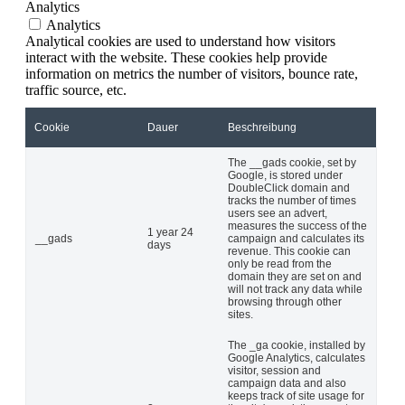
Analytics
Analytics
Analytical cookies are used to understand how visitors
interact with the website. These cookies help provide
information on metrics the number of visitors, bounce rate,
traffic source, etc.
Cookie
Dauer
Beschreibung
The __gads cookie, set by
Google, is stored under
DoubleClick domain and
tracks the number of times
users see an advert,
measures the success of the
1 year 24
__gads
campaign and calculates its
days
revenue. This cookie can
only be read from the
domain they are set on and
will not track any data while
browsing through other
sites.
The _ga cookie, installed by
Google Analytics, calculates
visitor, session and
campaign data and also
keeps track of site usage for