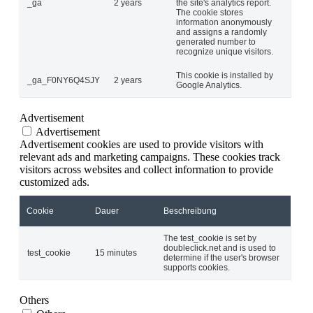
_ga
2 years
the site's analytics report.
The cookie stores
information anonymously
and assigns a randomly
generated number to
recognize unique visitors.
This cookie is installed by
_ga_F0NY6Q4SJY
2 years
Google Analytics.
Advertisement
Advertisement
Advertisement cookies are used to provide visitors with
relevant ads and marketing campaigns. These cookies track
visitors across websites and collect information to provide
customized ads.
Cookie
Dauer
Beschreibung
The test_cookie is set by
doubleclick.net and is used to
test_cookie
15 minutes
determine if the user's browser
supports cookies.
Others