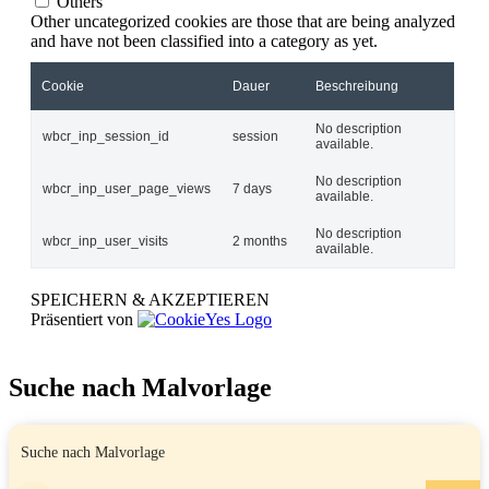
Others
Other uncategorized cookies are those that are being analyzed
and have not been classified into a category as yet.
Cookie
Dauer
Beschreibung
No description
wbcr_inp_session_id
session
available.
No description
wbcr_inp_user_page_views
7 days
available.
No description
wbcr_inp_user_visits
2 months
available.
SPEICHERN & AKZEPTIEREN
Präsentiert von
Suche nach Malvorlage