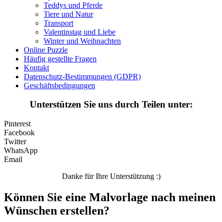
Teddys und Pferde
Tiere und Natur
Märchen und Feen
Transport
Musik und Musikinstrumente
Valentinstag und Liebe
Winter und Weihnachten
Personen
Online Puzzle
Häufig gestellte Fragen
Sommer und Feiertage
Kontakt
Datenschutz-Bestimmungen (GDPR)
Sport
Geschäftsbedingungen
Teddys und Pferde
Unterstützen Sie uns durch Teilen unter:
Tiere und Natur
Pinterest
Transport
Facebook
Twitter
Valentinstag und Liebe
WhatsApp
Email
Winter und Weihnachten
Danke für Ihre Unterstützung :)
Nezaradené
Können Sie eine Malvorlage nach meinen
Unkategorisiert
Wünschen erstellen?