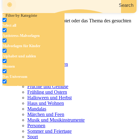
Search
Filter by Kategórie
Geben Sie den Namen, das Gebiet oder das Thema des gesuchten
Select all
Malbuchs ein.
Antistress-Malvorlagen
Malvorlagen für Kinder
Antistress-Malvorlagen
Alphabet und zahlen
Malvorlagen für Kinder
Alphabet und zahlen
Blumen
Blumen
Das Universum
Das Universum
Dinosaurier
Früchte und Gemüse
Dinosaurier
Frühling und Ostern
Früchte und Gemüse
Halloween und Herbst
Haus und Wohnen
Frühling und Ostern
Mandalas
Märchen und Feen
Halloween und Herbst
Musik und Musikinstrumente
Personen
Haus und Wohnen
Sommer und Feiertage
Sport
Mandalas