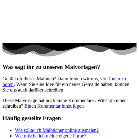
Halloween und Herbst
Haus und Wohnen
Mandalas
Märchen und Feen
Musik und Musikinstrumente
Personen
Was sagt ihr zu unseren Malvorlagen?
Sommer und Feiertage
Gefällt dir dieses Malbuch? Dann freuen wir uns,
von Ihnen zu
Sport
hören
. Wenn Sie eine Idee für ein neues Gemälde haben, können
Sie uns auch darüber schreiben.
Teddys und Pferde
Diese Malvorlage hat noch keine Kommentare
. Willst du einen
Tiere und Natur
schreiben?
Einen Kommentar hinzufügen
Transport
Häufig gestellte Fragen
Valentinstag und Liebe
Wie sollte ich Malbücher online ausmalen?
Winter und Weihnachten
Wie mische ich meine eigene Farbe?