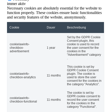
immer aktiv
Necessary cookies are absolutely essential for the website to
function properly. These cookies ensure basic functionalities
and security features of the website, anonymously.
Cookie
Dauer
Beschreibung
Set by the GDPR Cookie
Consent plugin, this
cookielawinfo-
cookie is used to record
checkbox-
1 year
the user consent for the
advertisement
cookies in the
"Advertisement" category
.
This cookie is set by
GDPR Cookie Consent
cookielawinfo-
plugin. The cookie is
11 months
checkbox-analytics
used to store the user
consent for the cookies in
the category "Analytics".
The cookie is set by
GDPR cookie consent to
cookielawinfo-
11 months
record the user consent
checkbox-functional
for the cookies in the
category "Functional".