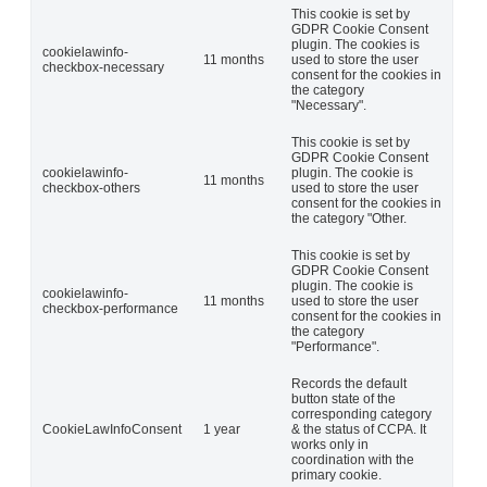
This cookie is set by
GDPR Cookie Consent
plugin. The cookies is
cookielawinfo-
11 months
used to store the user
checkbox-necessary
consent for the cookies in
the category
"Necessary".
This cookie is set by
GDPR Cookie Consent
cookielawinfo-
plugin. The cookie is
11 months
checkbox-others
used to store the user
consent for the cookies in
the category "Other.
This cookie is set by
GDPR Cookie Consent
plugin. The cookie is
cookielawinfo-
11 months
used to store the user
checkbox-performance
consent for the cookies in
the category
"Performance".
Records the default
button state of the
corresponding category
CookieLawInfoConsent
1 year
& the status of CCPA. It
works only in
coordination with the
primary cookie.