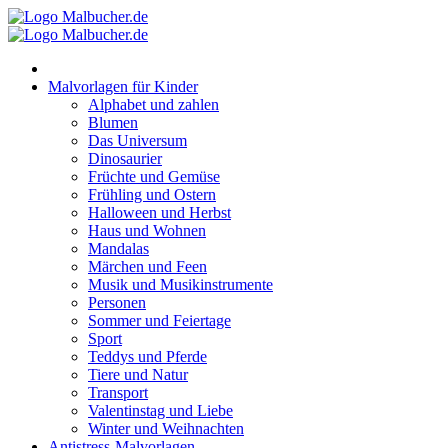
Zum
Inhalt
springen
Malvorlagen für Kinder
Alphabet und zahlen
Blumen
Das Universum
Dinosaurier
Früchte und Gemüse
Frühling und Ostern
Halloween und Herbst
Haus und Wohnen
Mandalas
Märchen und Feen
Musik und Musikinstrumente
Personen
Sommer und Feiertage
Sport
Teddys und Pferde
Tiere und Natur
Transport
Valentinstag und Liebe
Winter und Weihnachten
Antistress-Malvorlagen