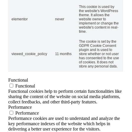
This cookie is used by
the website's WordPress
theme. It allows the
elementor
never
website owner to
implement or change the
website's content in real-
time.
The cookie is set by the
GDPR Cookie Consent
plugin and is used to
viewed_cookie_policy
11 months
store whether or not user
has consented to the use
of cookies. It does not
store any personal data.
Functional
Functional
Functional cookies help to perform certain functionalities like
sharing the content of the website on social media platforms,
collect feedbacks, and other third-party features.
Performance
Performance
Performance cookies are used to understand and analyze the
key performance indexes of the website which helps in
delivering a better user experience for the visitors.