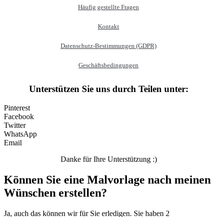
Häufig gestellte Fragen
Personen
Kontakt
Sommer und Feiertage
Sport
Datenschutz-Bestimmungen (GDPR)
Teddys und Pferde
Geschäftsbedingungen
Tiere und Natur
Unterstützen Sie uns durch Teilen unter:
Transport
Pinterest
Valentinstag und Liebe
Facebook
Winter und Weihnachten
Twitter
WhatsApp
Nezaradené
Email
Unkategorisiert
Danke für Ihre Unterstützung :)
Können Sie eine Malvorlage nach meinen
Wünschen erstellen?
Ja, auch das können wir für Sie erledigen. Sie haben 2