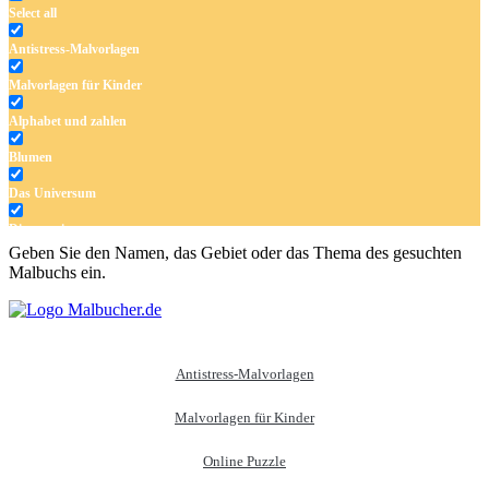
Select all
Antistress-Malvorlagen
Malvorlagen für Kinder
Alphabet und zahlen
Blumen
Das Universum
Dinosaurier
Geben Sie den Namen, das Gebiet oder das Thema des gesuchten
Früchte und Gemüse
Malbuchs ein.
Frühling und Ostern
Halloween und Herbst
Haus und Wohnen
Antistress-Malvorlagen
Mandalas
Malvorlagen für Kinder
Märchen und Feen
Online Puzzle
Musik und Musikinstrumente