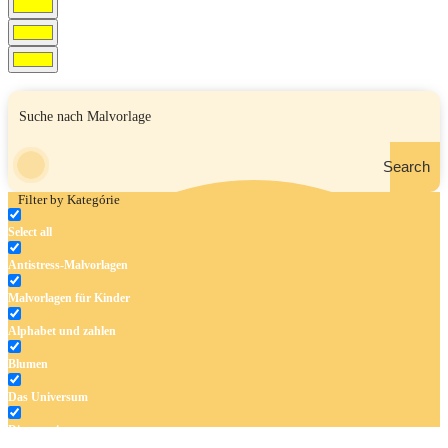
Search
Filter by Kategórie
Select all
Antistress-Malvorlagen
Malvorlagen für Kinder
Alphabet und zahlen
Blumen
Das Universum
Dinosaurier