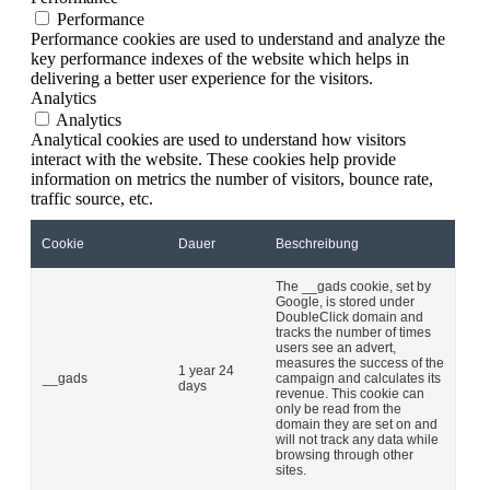
Performance
Performance cookies are used to understand and analyze the
key performance indexes of the website which helps in
delivering a better user experience for the visitors.
Analytics
Analytics
Analytical cookies are used to understand how visitors
interact with the website. These cookies help provide
information on metrics the number of visitors, bounce rate,
traffic source, etc.
Cookie
Dauer
Beschreibung
The __gads cookie, set by
Google, is stored under
DoubleClick domain and
tracks the number of times
users see an advert,
measures the success of the
1 year 24
__gads
campaign and calculates its
days
revenue. This cookie can
only be read from the
domain they are set on and
will not track any data while
browsing through other
sites.