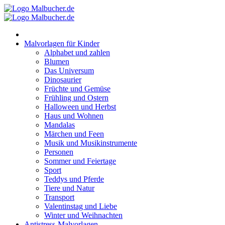
Zum
Inhalt
springen
Malvorlagen für Kinder
Alphabet und zahlen
Blumen
Das Universum
Dinosaurier
Früchte und Gemüse
Frühling und Ostern
Halloween und Herbst
Haus und Wohnen
Mandalas
Märchen und Feen
Musik und Musikinstrumente
Personen
Sommer und Feiertage
Sport
Teddys und Pferde
Tiere und Natur
Transport
Valentinstag und Liebe
Winter und Weihnachten
Antistress-Malvorlagen