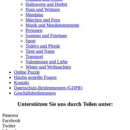
Halloween und Herbst
Halloween und Herbst
Haus und Wohnen
Haus und Wohnen
Mandalas
Märchen und Feen
Mandalas
Musik und Musikinstrumente
Personen
Märchen und Feen
Sommer und Feiertage
Sport
Musik und Musikinstrumente
Teddys und Pferde
Tiere und Natur
Personen
Transport
Sommer und Feiertage
Valentinstag und Liebe
Winter und Weihnachten
Sport
Online Puzzle
Häufig gestellte Fragen
Teddys und Pferde
Kontakt
Datenschutz-Bestimmungen (GDPR)
Tiere und Natur
Geschäftsbedingungen
Transport
Unterstützen Sie uns durch Teilen unter:
Valentinstag und Liebe
Pinterest
Winter und Weihnachten
Facebook
Twitter
Nezaradené