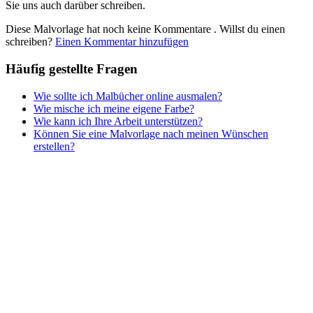
Sie uns auch darüber schreiben.
Teddys und Pferde
Diese Malvorlage hat noch keine Kommentare
. Willst du einen
Tiere und Natur
schreiben?
Einen Kommentar hinzufügen
Transport
Häufig gestellte Fragen
Valentinstag und Liebe
Wie sollte ich Malbücher online ausmalen?
Winter und Weihnachten
Wie mische ich meine eigene Farbe?
Wie kann ich Ihre Arbeit unterstützen?
Nezaradené
Können Sie eine Malvorlage nach meinen Wünschen
Unkategorisiert
erstellen?