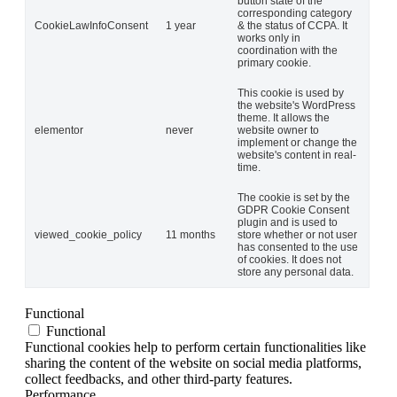
button state of the
corresponding category
CookieLawInfoConsent
1 year
& the status of CCPA. It
works only in
coordination with the
primary cookie.
This cookie is used by
the website's WordPress
theme. It allows the
elementor
never
website owner to
implement or change the
website's content in real-
time.
The cookie is set by the
GDPR Cookie Consent
plugin and is used to
viewed_cookie_policy
11 months
store whether or not user
has consented to the use
of cookies. It does not
store any personal data.
Functional
Functional
Functional cookies help to perform certain functionalities like
sharing the content of the website on social media platforms,
collect feedbacks, and other third-party features.
Performance