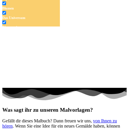
Blumen
Das Universum
Dinosaurier
Früchte und Gemüse
Frühling und Ostern
Halloween und Herbst
Haus und Wohnen
Mandalas
Märchen und Feen
Musik und Musikinstrumente
Personen
Was sagt ihr zu unseren Malvorlagen?
Sommer und Feiertage
Gefällt dir dieses Malbuch? Dann freuen wir uns,
von Ihnen zu
Sport
hören
. Wenn Sie eine Idee für ein neues Gemälde haben, können