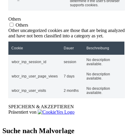
determine if the user's browser
supports cookies.
Others
Others
Other uncategorized cookies are those that are being analyzed
and have not been classified into a category as yet.
Cookie
Dauer
Beschreibung
No description
wbcr_inp_session_id
session
available.
No description
wbcr_inp_user_page_views
7 days
available.
No description
wbcr_inp_user_visits
2 months
available.
SPEICHERN & AKZEPTIEREN
Präsentiert von
Suche nach Malvorlage