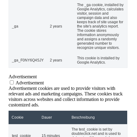
The _ga cookie, installed by
Google Analytics, calculates
visitor, session and
campaign data and also
keeps track of site usage for
_ga
2 years
the site's analytics report.
The cookie stores
information anonymously
and assigns a randomly
generated number to
recognize unique visitors.
This cookie is installed by
_ga_F0NY6Q4SJY
2 years
Google Analytics.
Advertisement
Advertisement
Advertisement cookies are used to provide visitors with
relevant ads and marketing campaigns. These cookies track
visitors across websites and collect information to provide
customized ads.
Cookie
Dauer
Beschreibung
The test_cookie is set by
doubleclick.net and is used to
test_cookie
15 minutes