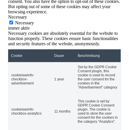
consent. You also have the option to opt-out of these cookies.
But opting out of some of these cookies may affect your
browsing experience.
Necessary
Necessary
immer aktiv
Necessary cookies are absolutely essential for the website to
function properly. These cookies ensure basic functionalities
and security features of the website, anonymously.
Cookie
Dauer
Beschreibung
Set by the GDPR Cookie
Consent plugin, this
cookielawinfo-
cookie is used to record
checkbox-
1 year
the user consent for the
advertisement
cookies in the
"Advertisement" category
.
This cookie is set by
GDPR Cookie Consent
cookielawinfo-
plugin. The cookie is
11 months
checkbox-analytics
used to store the user
consent for the cookies in
the category "Analytics".