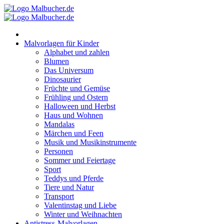
Zum
Inhalt
springen
Malvorlagen für Kinder
Alphabet und zahlen
Blumen
Das Universum
Dinosaurier
Früchte und Gemüse
Frühling und Ostern
Halloween und Herbst
Haus und Wohnen
Mandalas
Märchen und Feen
Musik und Musikinstrumente
Personen
Sommer und Feiertage
Sport
Teddys und Pferde
Tiere und Natur
Transport
Valentinstag und Liebe
Winter und Weihnachten
Antistress-Malvorlagen