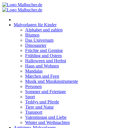
Zum
Inhalt
springen
Malvorlagen für Kinder
Alphabet und zahlen
Blumen
Das Universum
Dinosaurier
Früchte und Gemüse
Frühling und Ostern
Halloween und Herbst
Haus und Wohnen
Mandalas
Märchen und Feen
Musik und Musikinstrumente
Personen
Sommer und Feiertage
Sport
Teddys und Pferde
Tiere und Natur
Transport
Valentinstag und Liebe
Winter und Weihnachten
Antistress-Malvorlagen