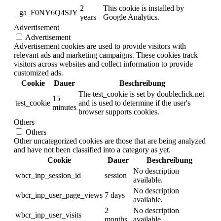
2
This cookie is installed by
_ga_F0NY6Q4SJY
years
Google Analytics.
Advertisement
Advertisement
Advertisement cookies are used to provide visitors with
relevant ads and marketing campaigns. These cookies track
visitors across websites and collect information to provide
customized ads.
Cookie
Dauer
Beschreibung
The test_cookie is set by doubleclick.net
15
test_cookie
and is used to determine if the user's
minutes
browser supports cookies.
Others
Others
Other uncategorized cookies are those that are being analyzed
and have not been classified into a category as yet.
Cookie
Dauer
Beschreibung
No description
wbcr_inp_session_id
session
available.
No description
wbcr_inp_user_page_views
7 days
available.
2
No description
wbcr_inp_user_visits
months
available.