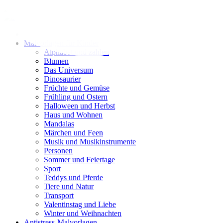
Zum
Inhalt
springen
Malvorlagen für Kinder
Alphabet und zahlen
Blumen
Das Universum
Dinosaurier
Früchte und Gemüse
Frühling und Ostern
Halloween und Herbst
Haus und Wohnen
Mandalas
Märchen und Feen
Musik und Musikinstrumente
Personen
Sommer und Feiertage
Sport
Teddys und Pferde
Tiere und Natur
Transport
Valentinstag und Liebe
Winter und Weihnachten
Antistress-Malvorlagen