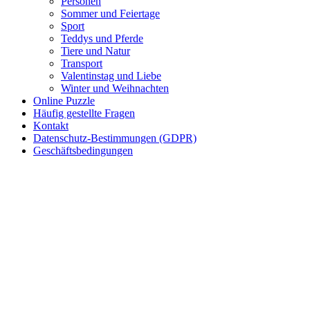
Personen
Haus und Wohnen
Sommer und Feiertage
Sport
Mandalas
Teddys und Pferde
Tiere und Natur
Märchen und Feen
Transport
Musik und Musikinstrumente
Valentinstag und Liebe
Winter und Weihnachten
Personen
Online Puzzle
Häufig gestellte Fragen
Sommer und Feiertage
Kontakt
Datenschutz-Bestimmungen (GDPR)
Sport
Geschäftsbedingungen
Teddys und Pferde
Tiere und Natur
Transport
Valentinstag und Liebe
Winter und Weihnachten
Nezaradené
Unkategorisiert