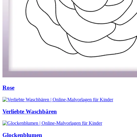
Personen
Sommer und Feiertage
Sport
Teddys und Pferde
Tiere und Natur
Transport
Valentinstag und Liebe
Winter und Weihnachten
Nezaradené
Rose
Unkategorisiert
Verliebte Waschbären
Glockenblumen