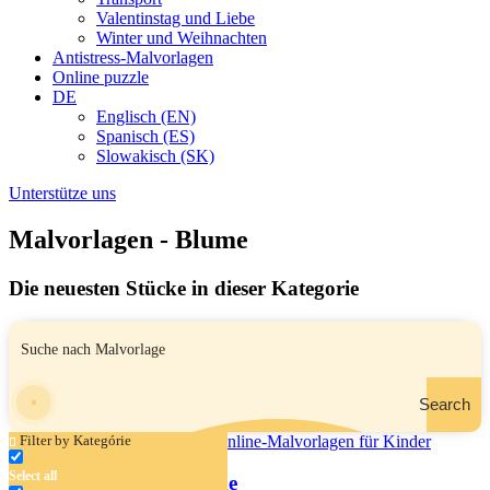
Valentinstag und Liebe
Winter und Weihnachten
Antistress-Malvorlagen
Online puzzle
DE
Englisch (EN)
Spanisch (ES)
Slowakisch (SK)
Unterstütze uns
Malvorlagen - Blume
Die neuesten Stücke in dieser Kategorie
Search
Filter by Kategórie
Select all
Schmetterling und Blume