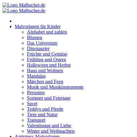
Zum
Inhalt
springen
Malvorlagen für Kinder
Alphabet und zahlen
Blumen
Das Universum
Dinosaurier
Früchte und Gemüse
Frühling und Ostern
Halloween und Herbst
Haus und Wohnen
Mandalas
Märchen und Feen
Musik und Musikinstrumente
Personen
Sommer und Feiertage
Sport
Teddys und Pferde
Tiere und Natur
Transport
Valentinstag und Liebe
Winter und Weihnachten
Antistress-Malvorlagen