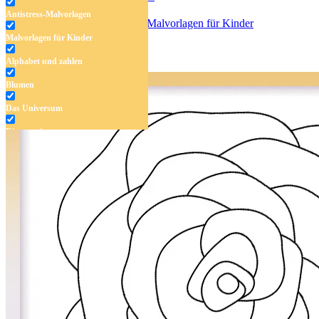
Antistress-Malvorlagen
Malvorlagen für Kinder
Igel und eine Biene
Alphabet und zahlen
Blumen
Das Universum
Dinosaurier
Früchte und Gemüse
Frühling und Ostern
Halloween und Herbst
Haus und Wohnen
Mandalas
Märchen und Feen
Musik und Musikinstrumente