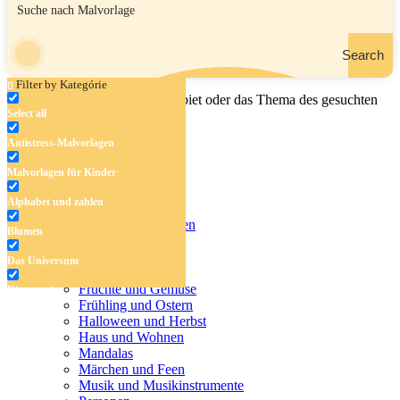
Search
Filter by Kategórie
Geben Sie den Namen, das Gebiet oder das Thema des gesuchten
Select all
Malbuchs ein.
Antistress-Malvorlagen
Malvorlagen für Kinder
Antistress-Malvorlagen
Alphabet und zahlen
Malvorlagen für Kinder
Alphabet und zahlen
Blumen
Blumen
Das Universum
Das Universum
Dinosaurier
Früchte und Gemüse
Dinosaurier
Frühling und Ostern
Früchte und Gemüse
Halloween und Herbst
Haus und Wohnen
Frühling und Ostern
Mandalas
Märchen und Feen
Halloween und Herbst
Musik und Musikinstrumente