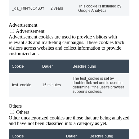
This cookie is installed by
_ga_F0NY6Q4SJY
2 years
Google Analytics.
Advertisement
Advertisement
Advertisement cookies are used to provide visitors with
relevant ads and marketing campaigns. These cookies track
visitors across websites and collect information to provide
customized ads.
Cookie
Dauer
Beschreibung
The test_cookie is set by
doubleclick.net and is used to
test_cookie
15 minutes
determine if the user's browser
supports cookies.
Others
Others
Other uncategorized cookies are those that are being analyzed
and have not been classified into a category as yet.
Cookie
Dauer
Beschreibung