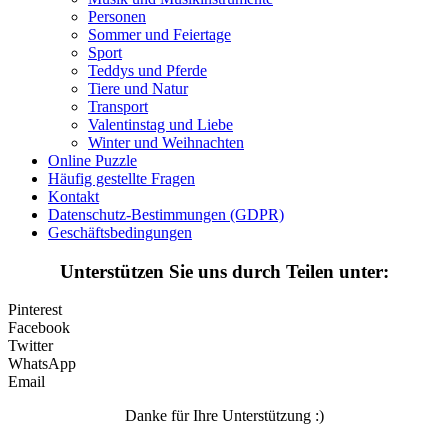
Personen
Märchen und Feen
Sommer und Feiertage
Sport
Musik und Musikinstrumente
Teddys und Pferde
Tiere und Natur
Personen
Transport
Sommer und Feiertage
Valentinstag und Liebe
Winter und Weihnachten
Sport
Online Puzzle
Häufig gestellte Fragen
Teddys und Pferde
Kontakt
Datenschutz-Bestimmungen (GDPR)
Tiere und Natur
Geschäftsbedingungen
Transport
Unterstützen Sie uns durch Teilen unter:
Valentinstag und Liebe
Pinterest
Winter und Weihnachten
Facebook
Twitter
Nezaradené
WhatsApp
Email
Unkategorisiert
Danke für Ihre Unterstützung :)