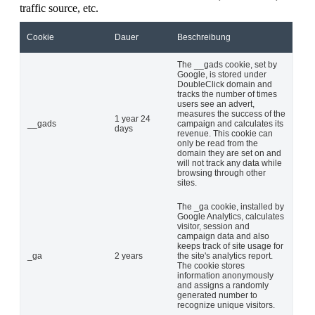
traffic source, etc.
Cookie
Dauer
Beschreibung
The __gads cookie, set by
Google, is stored under
DoubleClick domain and
tracks the number of times
users see an advert,
measures the success of the
1 year 24
__gads
campaign and calculates its
days
revenue. This cookie can
only be read from the
domain they are set on and
will not track any data while
browsing through other
sites.
The _ga cookie, installed by
Google Analytics, calculates
visitor, session and
campaign data and also
keeps track of site usage for
_ga
2 years
the site's analytics report.
The cookie stores
information anonymously
and assigns a randomly
generated number to
recognize unique visitors.