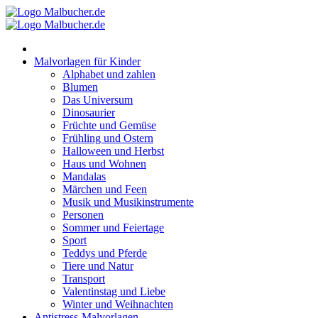
Zum
Inhalt
springen
Malvorlagen für Kinder
Alphabet und zahlen
Blumen
Das Universum
Dinosaurier
Früchte und Gemüse
Frühling und Ostern
Halloween und Herbst
Haus und Wohnen
Mandalas
Märchen und Feen
Musik und Musikinstrumente
Personen
Sommer und Feiertage
Sport
Teddys und Pferde
Tiere und Natur
Transport
Valentinstag und Liebe
Winter und Weihnachten
Antistress-Malvorlagen