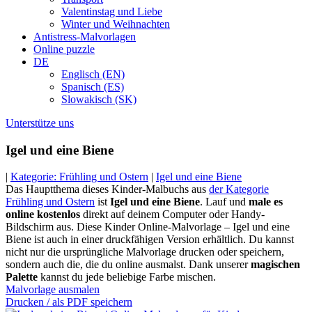
Valentinstag und Liebe
Winter und Weihnachten
Antistress-Malvorlagen
Online puzzle
DE
Englisch (EN)
Spanisch (ES)
Slowakisch (SK)
Unterstütze uns
Igel und eine Biene
|
Kategorie: Frühling und Ostern
|
Igel und eine Biene
Das Hauptthema dieses Kinder-Malbuchs aus
der Kategorie
Frühling und Ostern
ist
Igel und eine Biene
. Lauf und
male es
online kostenlos
direkt auf deinem Computer oder Handy-
Bildschirm aus. Diese Kinder Online-Malvorlage – Igel und eine
Biene ist auch in einer druckfähigen Version erhältlich. Du kannst
nicht nur die ursprüngliche Malvorlage drucken oder speichern,
sondern auch die, die du online ausmalst. Dank unserer
magischen
Palette
kannst du jede beliebige Farbe mischen.
Malvorlage ausmalen
Drucken / als PDF speichern