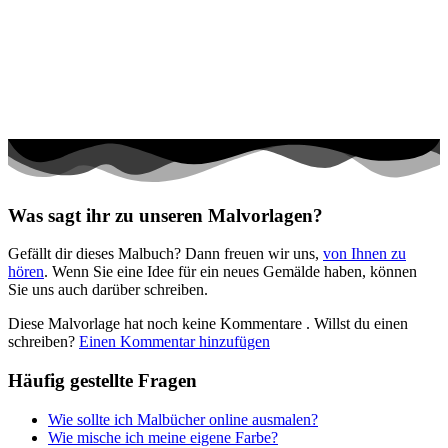
Halloween und Herbst
Haus und Wohnen
Mandalas
Märchen und Feen
Musik und Musikinstrumente
Personen
Was sagt ihr zu unseren Malvorlagen?
Sommer und Feiertage
Gefällt dir dieses Malbuch? Dann freuen wir uns,
von Ihnen zu
Sport
hören
. Wenn Sie eine Idee für ein neues Gemälde haben, können
Sie uns auch darüber schreiben.
Teddys und Pferde
Diese Malvorlage hat noch keine Kommentare
. Willst du einen
Tiere und Natur
schreiben?
Einen Kommentar hinzufügen
Transport
Häufig gestellte Fragen
Valentinstag und Liebe
Wie sollte ich Malbücher online ausmalen?
Winter und Weihnachten
Wie mische ich meine eigene Farbe?