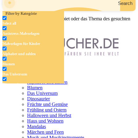
Search
Filter by Kategórie
Geben Sie den Namen, das Gebiet oder das Thema des gesuchten
Select all
Malbuchs ein.
Antistress-Malvorlagen
Malvorlagen für Kinder
Alphabet und zahlen
Blumen
Antistress-Malvorlagen
Das Universum
Malvorlagen für Kinder
Alphabet und zahlen
Dinosaurier
Blumen
Das Universum
Früchte und Gemüse
Dinosaurier
Früchte und Gemüse
Frühling und Ostern
Frühling und Ostern
Halloween und Herbst
Halloween und Herbst
Haus und Wohnen
Haus und Wohnen
Mandalas
Märchen und Feen
Mandalas
Musik und Musikinstrumente