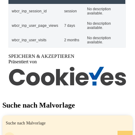
No description
wbcr_inp_session_id
session
available.
No description
wbcr_inp_user_page_views
7 days
available.
No description
wbcr_inp_user_visits
2 months
available.
SPEICHERN & AKZEPTIEREN
Präsentiert von
Suche nach Malvorlage