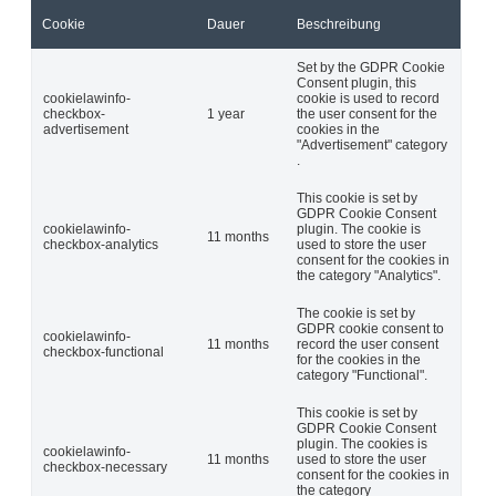
Cookie
Dauer
Beschreibung
Set by the GDPR Cookie
Consent plugin, this
cookielawinfo-
cookie is used to record
checkbox-
1 year
the user consent for the
advertisement
cookies in the
"Advertisement" category
.
This cookie is set by
GDPR Cookie Consent
cookielawinfo-
plugin. The cookie is
11 months
checkbox-analytics
used to store the user
consent for the cookies in
the category "Analytics".
The cookie is set by
GDPR cookie consent to
cookielawinfo-
11 months
record the user consent
checkbox-functional
for the cookies in the
category "Functional".
This cookie is set by
GDPR Cookie Consent
plugin. The cookies is
cookielawinfo-
11 months
used to store the user
checkbox-necessary
consent for the cookies in
the category