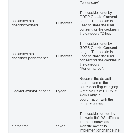
"Necessary".
This cookie is set by
GDPR Cookie Consent
cookielawinfo-
plugin. The cookie is
11 months
checkbox-others
used to store the user
consent for the cookies in
the category "Other.
This cookie is set by
GDPR Cookie Consent
plugin. The cookie is
cookielawinfo-
11 months
used to store the user
checkbox-performance
consent for the cookies in
the category
"Performance".
Records the default
button state of the
corresponding category
CookieLawInfoConsent
1 year
& the status of CCPA. It
works only in
coordination with the
primary cookie.
This cookie is used by
the website's WordPress
theme. It allows the
elementor
never
website owner to
implement or change the