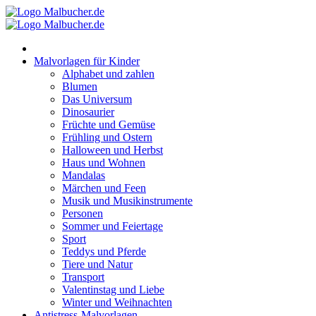
Zum
Inhalt
springen
Malvorlagen für Kinder
Alphabet und zahlen
Blumen
Das Universum
Dinosaurier
Früchte und Gemüse
Frühling und Ostern
Halloween und Herbst
Haus und Wohnen
Mandalas
Märchen und Feen
Musik und Musikinstrumente
Personen
Sommer und Feiertage
Sport
Teddys und Pferde
Tiere und Natur
Transport
Valentinstag und Liebe
Winter und Weihnachten
Antistress-Malvorlagen