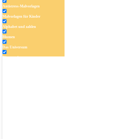
Antistress-Malvorlagen
Malvorlagen für Kinder
Alphabet und zahlen
Blumen
Das Universum
Dinosaurier
Früchte und Gemüse
Frühling und Ostern
Halloween und Herbst
Haus und Wohnen
Mandalas
Märchen und Feen
Musik und Musikinstrumente