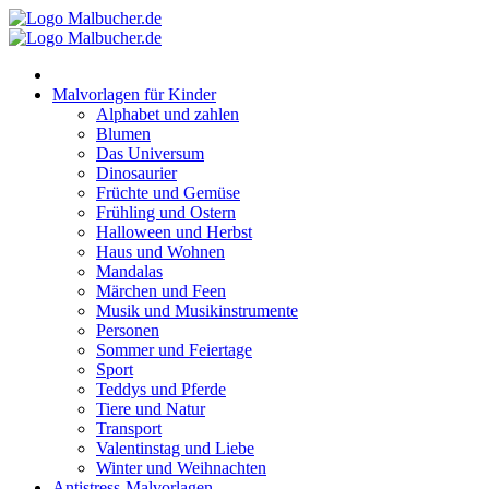
Zum
Inhalt
springen
Malvorlagen für Kinder
Alphabet und zahlen
Blumen
Das Universum
Dinosaurier
Früchte und Gemüse
Frühling und Ostern
Halloween und Herbst
Haus und Wohnen
Mandalas
Märchen und Feen
Musik und Musikinstrumente
Personen
Sommer und Feiertage
Sport
Teddys und Pferde
Tiere und Natur
Transport
Valentinstag und Liebe
Winter und Weihnachten
Antistress-Malvorlagen