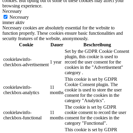
cookies. But opting out of some of these cookies may affect your
browsing experience.
Necessary
Necessary
immer aktiv
Necessary cookies are absolutely essential for the website to
function properly. These cookies ensure basic functionalities and
security features of the website, anonymously.
Cookie
Dauer
Beschreibung
Set by the GDPR Cookie Consent
plugin, this cookie is used to
cookielawinfo-
1 year
record the user consent for the
checkbox-advertisement
cookies in the "Advertisement"
category .
This cookie is set by GDPR
Cookie Consent plugin. The
cookielawinfo-
11
cookie is used to store the user
checkbox-analytics
months
consent for the cookies in the
category "Analytics".
The cookie is set by GDPR
cookielawinfo-
11
cookie consent to record the user
checkbox-functional
months
consent for the cookies in the
category "Functional".
This cookie is set by GDPR