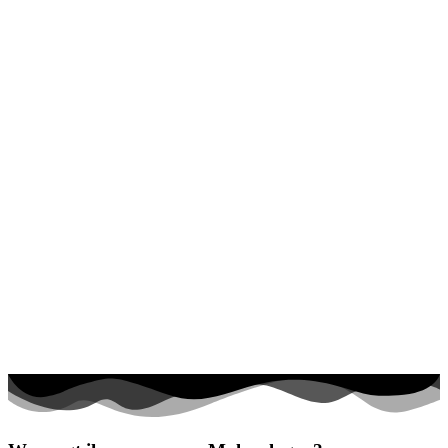
Halloween und Herbst
Haus und Wohnen
Mandalas
Märchen und Feen
Musik und Musikinstrumente
Personen
Sommer und Feiertage
Sport
Teddys und Pferde
Tiere und Natur
Transport
Valentinstag und Liebe
Winter und Weihnachten