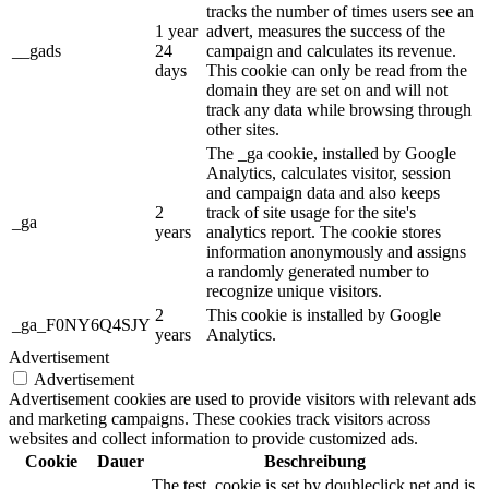
tracks the number of times users see an
1 year
advert, measures the success of the
__gads
24
campaign and calculates its revenue.
days
This cookie can only be read from the
domain they are set on and will not
track any data while browsing through
other sites.
The _ga cookie, installed by Google
Analytics, calculates visitor, session
and campaign data and also keeps
2
track of site usage for the site's
_ga
years
analytics report. The cookie stores
information anonymously and assigns
a randomly generated number to
recognize unique visitors.
2
This cookie is installed by Google
_ga_F0NY6Q4SJY
years
Analytics.
Advertisement
Advertisement
Advertisement cookies are used to provide visitors with relevant ads
and marketing campaigns. These cookies track visitors across
websites and collect information to provide customized ads.
Cookie
Dauer
Beschreibung
The test_cookie is set by doubleclick.net and is