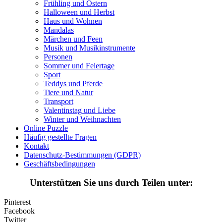
Frühling und Ostern
Personen
Halloween und Herbst
Haus und Wohnen
Sommer und Feiertage
Mandalas
Märchen und Feen
Sport
Musik und Musikinstrumente
Personen
Teddys und Pferde
Sommer und Feiertage
Sport
Tiere und Natur
Teddys und Pferde
Transport
Tiere und Natur
Transport
Valentinstag und Liebe
Valentinstag und Liebe
Winter und Weihnachten
Winter und Weihnachten
Online Puzzle
Häufig gestellte Fragen
Nezaradené
Kontakt
Datenschutz-Bestimmungen (GDPR)
Unkategorisiert
Geschäftsbedingungen
Unterstützen Sie uns durch Teilen unter:
Pinterest
Facebook
Twitter