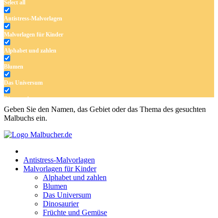
Select all
Antistress-Malvorlagen
Malvorlagen für Kinder
Alphabet und zahlen
Blumen
Das Universum
Dinosaurier
Geben Sie den Namen, das Gebiet oder das Thema des gesuchten
Früchte und Gemüse
Malbuchs ein.
Frühling und Ostern
Halloween und Herbst
Antistress-Malvorlagen
Haus und Wohnen
Malvorlagen für Kinder
Alphabet und zahlen
Mandalas
Blumen
Das Universum
Märchen und Feen
Dinosaurier
Musik und Musikinstrumente
Früchte und Gemüse