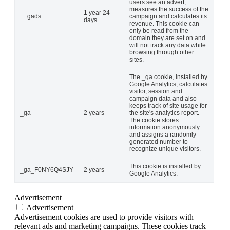
users see an advert,
measures the success of the
1 year 24
__gads
campaign and calculates its
days
revenue. This cookie can
only be read from the
domain they are set on and
will not track any data while
browsing through other
sites.
The _ga cookie, installed by
Google Analytics, calculates
visitor, session and
campaign data and also
keeps track of site usage for
_ga
2 years
the site's analytics report.
The cookie stores
information anonymously
and assigns a randomly
generated number to
recognize unique visitors.
This cookie is installed by
_ga_F0NY6Q4SJY
2 years
Google Analytics.
Advertisement
Advertisement
Advertisement cookies are used to provide visitors with
relevant ads and marketing campaigns. These cookies track