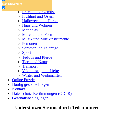
Das Universum
Das Universum
Dinosaurier
Früchte und Gemüse
Dinosaurier
Frühling und Ostern
Früchte und Gemüse
Halloween und Herbst
Haus und Wohnen
Frühling und Ostern
Mandalas
Märchen und Feen
Halloween und Herbst
Musik und Musikinstrumente
Personen
Haus und Wohnen
Sommer und Feiertage
Sport
Mandalas
Teddys und Pferde
Tiere und Natur
Märchen und Feen
Transport
Musik und Musikinstrumente
Valentinstag und Liebe
Winter und Weihnachten
Personen
Online Puzzle
Häufig gestellte Fragen
Sommer und Feiertage
Kontakt
Datenschutz-Bestimmungen (GDPR)
Sport
Geschäftsbedingungen
Teddys und Pferde
Unterstützen Sie uns durch Teilen unter:
Tiere und Natur