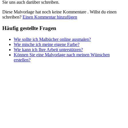
Sie uns auch darüber schreiben.
Teddys und Pferde
Diese Malvorlage hat noch keine Kommentare
. Willst du einen
Tiere und Natur
schreiben?
Einen Kommentar hinzufügen
Transport
Häufig gestellte Fragen
Valentinstag und Liebe
Wie sollte ich Malbücher online ausmalen?
Winter und Weihnachten
Wie mische ich meine eigene Farbe?
Wie kann ich Ihre Arbeit unterstützen?
Nezaradené
Können Sie eine Malvorlage nach meinen Wünschen
Unkategorisiert
erstellen?