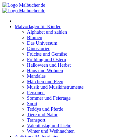
Zum
Inhalt
springen
Malvorlagen für Kinder
Alphabet und zahlen
Blumen
Das Universum
Dinosaurier
Früchte und Gemüse
Frühling und Ostern
Halloween und Herbst
Haus und Wohnen
Mandalas
Märchen und Feen
Musik und Musikinstrumente
Personen
Sommer und Feiertage
Sport
Teddys und Pferde
Tiere und Natur
Transport
Valentinstag und Liebe
Winter und Weihnachten
Antistress-Malvorlagen