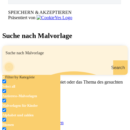
SPEICHERN & AKZEPTIEREN
Präsentiert von
Suche nach Malvorlage
Search
Filter by Kategórie
Geben Sie den Namen, das Gebiet oder das Thema des gesuchten
Select all
Malbuchs ein.
Antistress-Malvorlagen
Malvorlagen für Kinder
Antistress-Malvorlagen
Alphabet und zahlen
Malvorlagen für Kinder
Alphabet und zahlen
Blumen
Blumen