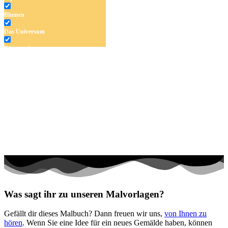
Blumen
Das Universum
Dinosaurier
Früchte und Gemüse
Frühling und Ostern
Halloween und Herbst
Haus und Wohnen
Mandalas
Märchen und Feen
Musik und Musikinstrumente
Personen
Was sagt ihr zu unseren Malvorlagen?
Sommer und Feiertage
Gefällt dir dieses Malbuch? Dann freuen wir uns,
von Ihnen zu
Sport
hören
. Wenn Sie eine Idee für ein neues Gemälde haben, können