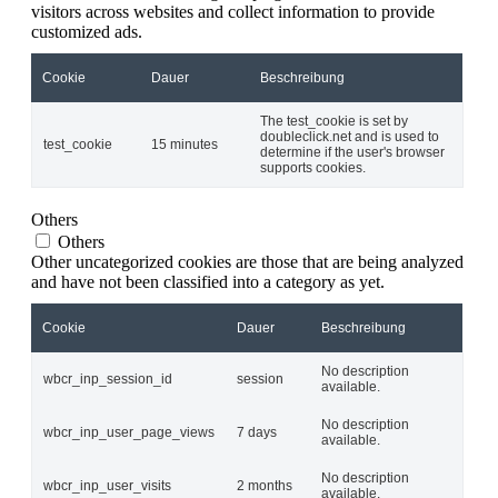
visitors across websites and collect information to provide
customized ads.
Cookie
Dauer
Beschreibung
The test_cookie is set by
doubleclick.net and is used to
test_cookie
15 minutes
determine if the user's browser
supports cookies.
Others
Others
Other uncategorized cookies are those that are being analyzed
and have not been classified into a category as yet.
Cookie
Dauer
Beschreibung
No description
wbcr_inp_session_id
session
available.
No description
wbcr_inp_user_page_views
7 days
available.
No description
wbcr_inp_user_visits
2 months
available.