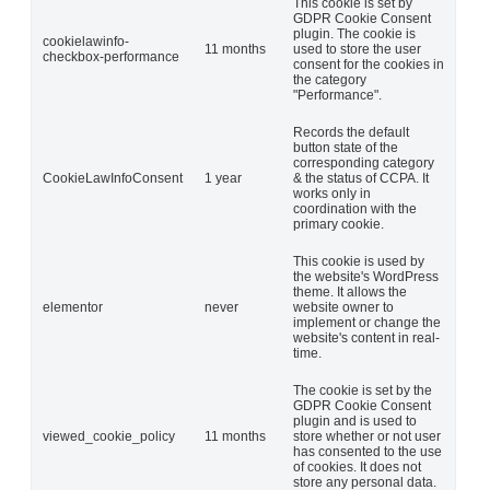
This cookie is set by
GDPR Cookie Consent
plugin. The cookie is
cookielawinfo-
11 months
used to store the user
checkbox-performance
consent for the cookies in
the category
"Performance".
Records the default
button state of the
corresponding category
CookieLawInfoConsent
1 year
& the status of CCPA. It
works only in
coordination with the
primary cookie.
This cookie is used by
the website's WordPress
theme. It allows the
elementor
never
website owner to
implement or change the
website's content in real-
time.
The cookie is set by the
GDPR Cookie Consent
plugin and is used to
viewed_cookie_policy
11 months
store whether or not user
has consented to the use
of cookies. It does not
store any personal data.