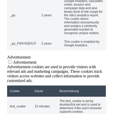
Google Analytics, calculates
visitor, session and
campaign data and also
keeps track of site usage for
_ga
2 years
the site's analytics report.
The cookie stores
information anonymously
and assigns a randomly
generated number to
recognize unique visitors.
This cookie is installed by
_ga_F0NY6Q4SJY
2 years
Google Analytics.
Advertisement
Advertisement
Advertisement cookies are used to provide visitors with
relevant ads and marketing campaigns. These cookies track
visitors across websites and collect information to provide
customized ads.
Cookie
Dauer
Beschreibung
The test_cookie is set by
doubleclick.net and is used to
test_cookie
15 minutes
determine if the user's browser
supports cookies.