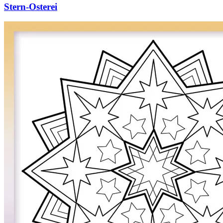
Personen
Stern-Osterei
Sommer und Feiertage
Sport
Teddys und Pferde
Tiere und Natur
Transport
Valentinstag und Liebe
Winter und Weihnachten
Nezaradené
Unkategorisiert