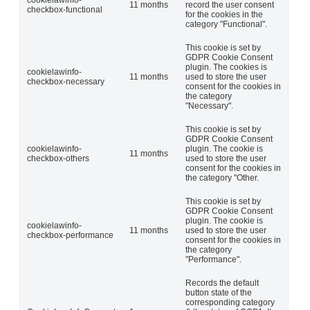
11 months
record the user consent
checkbox-functional
for the cookies in the
category "Functional".
This cookie is set by
GDPR Cookie Consent
plugin. The cookies is
cookielawinfo-
11 months
used to store the user
checkbox-necessary
consent for the cookies in
the category
"Necessary".
This cookie is set by
GDPR Cookie Consent
cookielawinfo-
plugin. The cookie is
11 months
checkbox-others
used to store the user
consent for the cookies in
the category "Other.
This cookie is set by
GDPR Cookie Consent
plugin. The cookie is
cookielawinfo-
11 months
used to store the user
checkbox-performance
consent for the cookies in
the category
"Performance".
Records the default
button state of the
corresponding category