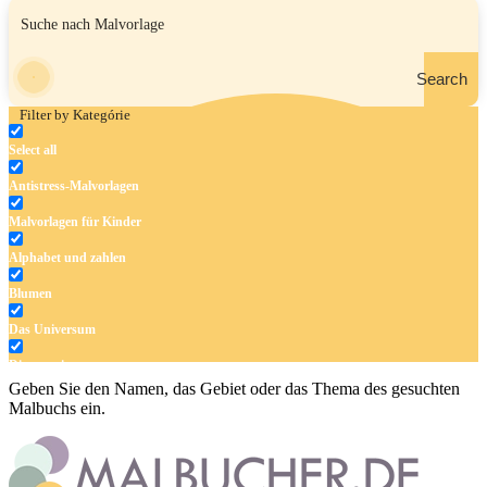
Search
Filter by Kategórie
Select all
Antistress-Malvorlagen
Malvorlagen für Kinder
Alphabet und zahlen
Blumen
Das Universum
Dinosaurier
Geben Sie den Namen, das Gebiet oder das Thema des gesuchten
Früchte und Gemüse
Malbuchs ein.
Frühling und Ostern
Halloween und Herbst