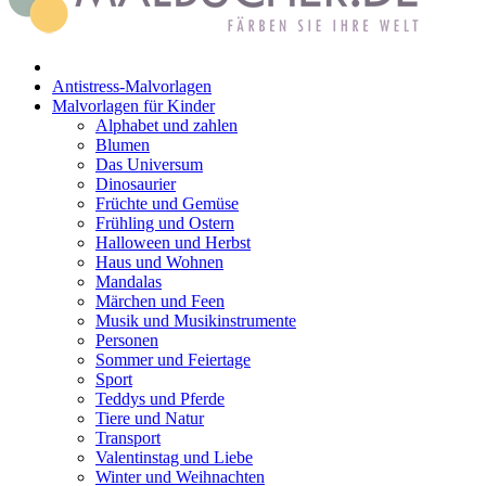
Haus und Wohnen
Mandalas
Antistress-Malvorlagen
Märchen und Feen
Malvorlagen für Kinder
Alphabet und zahlen
Musik und Musikinstrumente
Blumen
Das Universum
Personen
Dinosaurier
Sommer und Feiertage
Früchte und Gemüse
Frühling und Ostern
Sport
Halloween und Herbst
Haus und Wohnen
Teddys und Pferde
Mandalas
Märchen und Feen
Tiere und Natur
Musik und Musikinstrumente
Personen
Transport
Sommer und Feiertage
Sport
Valentinstag und Liebe
Teddys und Pferde
Winter und Weihnachten
Tiere und Natur
Transport
Nezaradené
Valentinstag und Liebe
Winter und Weihnachten