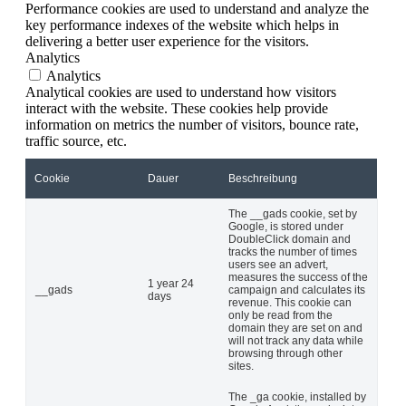
Performance cookies are used to understand and analyze the
key performance indexes of the website which helps in
delivering a better user experience for the visitors.
Analytics
Analytics
Analytical cookies are used to understand how visitors
interact with the website. These cookies help provide
information on metrics the number of visitors, bounce rate,
traffic source, etc.
Cookie
Dauer
Beschreibung
The __gads cookie, set by
Google, is stored under
DoubleClick domain and
tracks the number of times
users see an advert,
measures the success of the
1 year 24
__gads
campaign and calculates its
days
revenue. This cookie can
only be read from the
domain they are set on and
will not track any data while
browsing through other
sites.
The _ga cookie, installed by