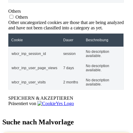
Others
Others
Other uncategorized cookies are those that are being analyzed
and have not been classified into a category as yet.
Cookie
Dauer
Beschreibung
No description
wbcr_inp_session_id
session
available.
No description
wbcr_inp_user_page_views
7 days
available.
No description
wbcr_inp_user_visits
2 months
available.
SPEICHERN & AKZEPTIEREN
Präsentiert von
Suche nach Malvorlage