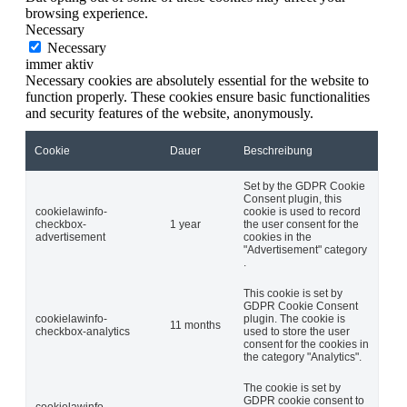
browsing experience.
Necessary
Necessary
immer aktiv
Necessary cookies are absolutely essential for the website to
function properly. These cookies ensure basic functionalities
and security features of the website, anonymously.
Cookie
Dauer
Beschreibung
Set by the GDPR Cookie
Consent plugin, this
cookielawinfo-
cookie is used to record
checkbox-
1 year
the user consent for the
advertisement
cookies in the
"Advertisement" category
.
This cookie is set by
GDPR Cookie Consent
cookielawinfo-
plugin. The cookie is
11 months
checkbox-analytics
used to store the user
consent for the cookies in
the category "Analytics".
The cookie is set by
GDPR cookie consent to
cookielawinfo-