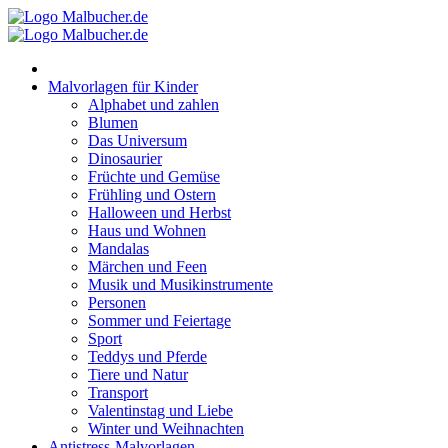
Zum
Inhalt
springen
Malvorlagen für Kinder
Alphabet und zahlen
Blumen
Das Universum
Dinosaurier
Früchte und Gemüse
Frühling und Ostern
Halloween und Herbst
Haus und Wohnen
Mandalas
Märchen und Feen
Musik und Musikinstrumente
Personen
Sommer und Feiertage
Sport
Teddys und Pferde
Tiere und Natur
Transport
Valentinstag und Liebe
Winter und Weihnachten
Antistress-Malvorlagen