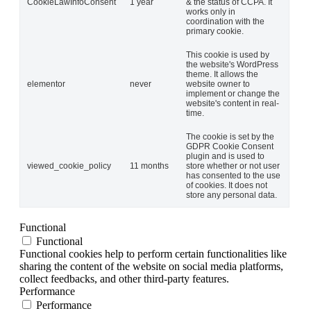
CookieLawInfoConsent
1 year
& the status of CCPA. It
works only in
coordination with the
primary cookie.
This cookie is used by
the website's WordPress
theme. It allows the
elementor
never
website owner to
implement or change the
website's content in real-
time.
The cookie is set by the
GDPR Cookie Consent
plugin and is used to
viewed_cookie_policy
11 months
store whether or not user
has consented to the use
of cookies. It does not
store any personal data.
Functional
Functional
Functional cookies help to perform certain functionalities like
sharing the content of the website on social media platforms,
collect feedbacks, and other third-party features.
Performance
Performance