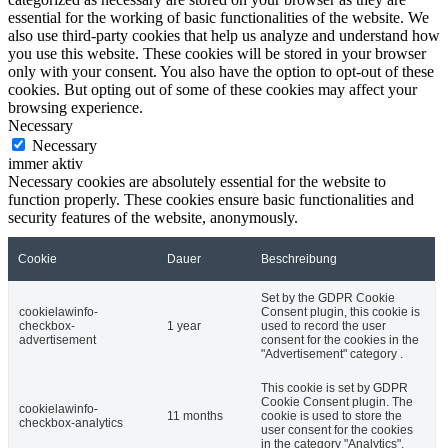
essential for the working of basic functionalities of the website. We
also use third-party cookies that help us analyze and understand how
you use this website. These cookies will be stored in your browser
only with your consent. You also have the option to opt-out of these
cookies. But opting out of some of these cookies may affect your
browsing experience.
Necessary
Necessary
immer aktiv
Necessary cookies are absolutely essential for the website to
function properly. These cookies ensure basic functionalities and
security features of the website, anonymously.
Cookie
Dauer
Beschreibung
Set by the GDPR Cookie
cookielawinfo-
Consent plugin, this cookie is
checkbox-
1 year
used to record the user
advertisement
consent for the cookies in the
"Advertisement" category .
This cookie is set by GDPR
Cookie Consent plugin. The
cookielawinfo-
11 months
cookie is used to store the
checkbox-analytics
user consent for the cookies
in the category "Analytics".