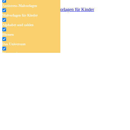
Antistress-Malvorlagen
Malvorlagen für Kinder
Wassermelone
Alphabet und zahlen
Blumen
Das Universum
Dinosaurier
Früchte und Gemüse
Frühling und Ostern
Halloween und Herbst
Haus und Wohnen
Mandalas
Märchen und Feen
Musik und Musikinstrumente