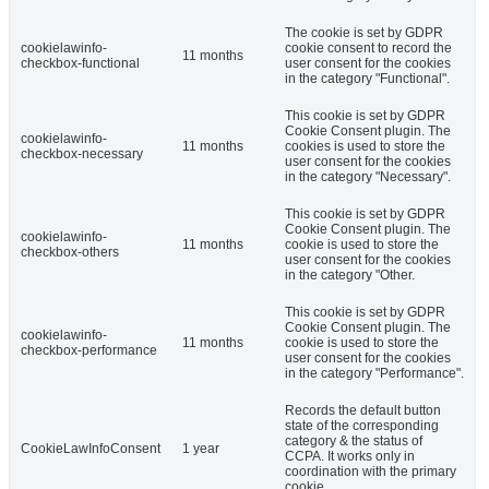
The cookie is set by GDPR
cookielawinfo-
cookie consent to record the
11 months
checkbox-functional
user consent for the cookies
in the category "Functional".
This cookie is set by GDPR
Cookie Consent plugin. The
cookielawinfo-
11 months
cookies is used to store the
checkbox-necessary
user consent for the cookies
in the category "Necessary".
This cookie is set by GDPR
Cookie Consent plugin. The
cookielawinfo-
11 months
cookie is used to store the
checkbox-others
user consent for the cookies
in the category "Other.
This cookie is set by GDPR
Cookie Consent plugin. The
cookielawinfo-
11 months
cookie is used to store the
checkbox-performance
user consent for the cookies
in the category "Performance".
Records the default button
state of the corresponding
category & the status of
CookieLawInfoConsent
1 year
CCPA. It works only in
coordination with the primary
cookie.