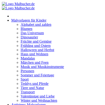
Zum
Inhalt
springen
Malvorlagen für Kinder
Alphabet und zahlen
Blumen
Das Universum
Dinosaurier
Früchte und Gemüse
Frühling und Ostern
Halloween und Herbst
Haus und Wohnen
Mandalas
Märchen und Feen
Musik und Musikinstrumente
Personen
Sommer und Feiertage
Sport
Teddys und Pferde
Tiere und Natur
Transport
Valentinstag und Liebe
Winter und Weihnachten
Antistress-Malvorlagen