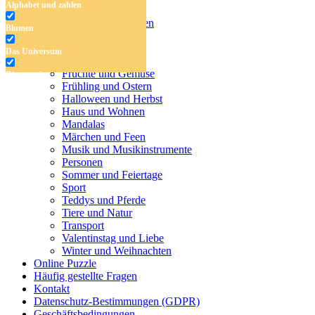
Alphabet und zahlen
Malvorlagen für Kinder
Alphabet und zahlen
Blumen
Blumen
Das Universum
Das Universum
Dinosaurier
Früchte und Gemüse
Dinosaurier
Frühling und Ostern
Früchte und Gemüse
Halloween und Herbst
Haus und Wohnen
Frühling und Ostern
Mandalas
Märchen und Feen
Halloween und Herbst
Musik und Musikinstrumente
Personen
Haus und Wohnen
Sommer und Feiertage
Sport
Mandalas
Teddys und Pferde
Tiere und Natur
Märchen und Feen
Transport
Musik und Musikinstrumente
Valentinstag und Liebe
Winter und Weihnachten
Personen
Online Puzzle
Häufig gestellte Fragen
Sommer und Feiertage
Kontakt
Datenschutz-Bestimmungen (GDPR)
Sport
Geschäftsbedingungen