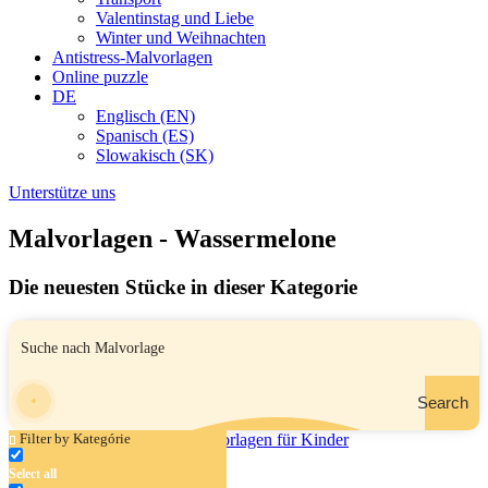
Valentinstag und Liebe
Winter und Weihnachten
Antistress-Malvorlagen
Online puzzle
DE
Englisch (EN)
Spanisch (ES)
Slowakisch (SK)
Unterstütze uns
Malvorlagen - Wassermelone
Die neuesten Stücke in dieser Kategorie
Search
Filter by Kategórie
Select all
Sommeressen