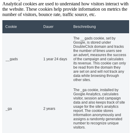
Analytical cookies are used to understand how visitors interact with
the website. These cookies help provide information on metrics the
number of visitors, bounce rate, traffic source, etc.
Cookie
Dauer
Beschreibung
The __gads cookie, set by
Google, is stored under
DoubleClick domain and tracks
the number of times users see
an advert, measures the success
__gads
1 year 24 days
of the campaign and calculates
its revenue. This cookie can only
be read from the domain they
are set on and will not track any
data while browsing through
other sites.
The _ga cookie, installed by
Google Analytics, calculates
visitor, session and campaign
data and also keeps track of site
usage for the site's analytics
_ga
2 years
report. The cookie stores
information anonymously and
assigns a randomly generated
number to recognize unique
visitors.