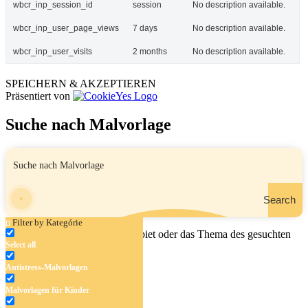
wbcr_inp_session_id
session
No description available.
wbcr_inp_user_page_views
7 days
No description available.
wbcr_inp_user_visits
2 months
No description available.
SPEICHERN & AKZEPTIEREN
Präsentiert von
Suche nach Malvorlage
Search
Filter by Kategórie
Geben Sie den Namen, das Gebiet oder das Thema des gesuchten
Select all
Malbuchs ein.
Antistress-Malvorlagen
Malvorlagen für Kinder
Antistress-Malvorlagen