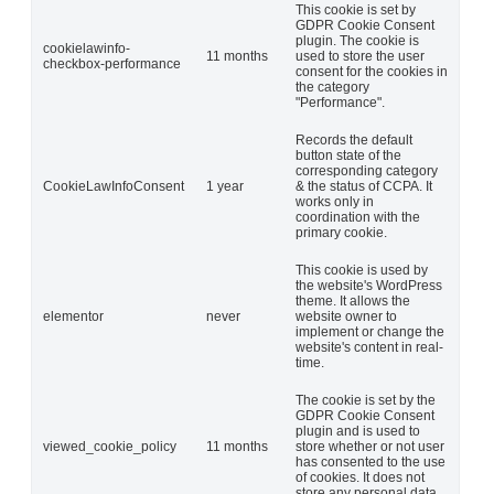
This cookie is set by
GDPR Cookie Consent
plugin. The cookie is
cookielawinfo-
11 months
used to store the user
checkbox-performance
consent for the cookies in
the category
"Performance".
Records the default
button state of the
corresponding category
CookieLawInfoConsent
1 year
& the status of CCPA. It
works only in
coordination with the
primary cookie.
This cookie is used by
the website's WordPress
theme. It allows the
elementor
never
website owner to
implement or change the
website's content in real-
time.
The cookie is set by the
GDPR Cookie Consent
plugin and is used to
viewed_cookie_policy
11 months
store whether or not user
has consented to the use
of cookies. It does not
store any personal data.