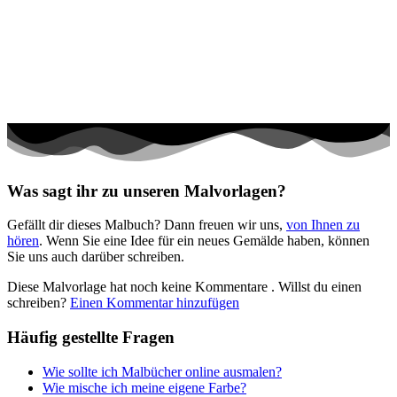
Halloween und Herbst
Haus und Wohnen
Mandalas
Märchen und Feen
Musik und Musikinstrumente
Personen
Was sagt ihr zu unseren Malvorlagen?
Sommer und Feiertage
Gefällt dir dieses Malbuch? Dann freuen wir uns,
von Ihnen zu
Sport
hören
. Wenn Sie eine Idee für ein neues Gemälde haben, können
Sie uns auch darüber schreiben.
Teddys und Pferde
Diese Malvorlage hat noch keine Kommentare
. Willst du einen
Tiere und Natur
schreiben?
Einen Kommentar hinzufügen
Transport
Häufig gestellte Fragen
Valentinstag und Liebe
Wie sollte ich Malbücher online ausmalen?
Winter und Weihnachten
Wie mische ich meine eigene Farbe?