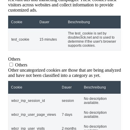
visitors across websites and collect information to provide
customized ads.
Cookie
Dauer
Beschreibung
The test_cookie is set by
doubleclick.net and is used to
test_cookie
15 minutes
determine if the user's browser
supports cookies.
Others
Others
Other uncategorized cookies are those that are being analyzed
and have not been classified into a category as yet.
Cookie
Dauer
Beschreibung
No description
wbcr_inp_session_id
session
available.
No description
wbcr_inp_user_page_views
7 days
available.
No description
wbcr_inp_user_visits
2 months