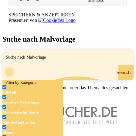
available.
SPEICHERN & AKZEPTIEREN
Präsentiert von
Suche nach Malvorlage
Search
Filter by Kategórie
Geben Sie den Namen, das Gebiet oder das Thema des gesuchten
Select all
Malbuchs ein.
Antistress-Malvorlagen
Malvorlagen für Kinder
Alphabet und zahlen
Blumen