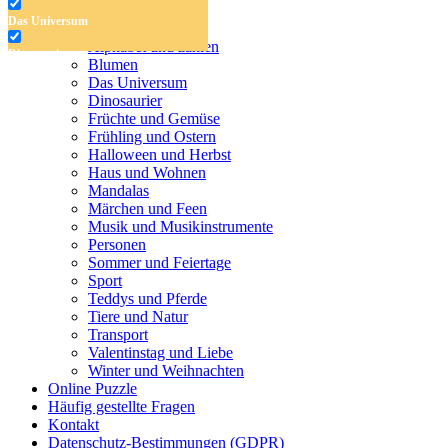
Antistress-Malvorlagen
Das Universum
Malvorlagen für Kinder
Alphabet und zahlen
Dinosaurier
Blumen
Das Universum
Früchte und Gemüse
Dinosaurier
Früchte und Gemüse
Frühling und Ostern
Frühling und Ostern
Halloween und Herbst
Halloween und Herbst
Haus und Wohnen
Haus und Wohnen
Mandalas
Märchen und Feen
Mandalas
Musik und Musikinstrumente
Personen
Märchen und Feen
Sommer und Feiertage
Sport
Musik und Musikinstrumente
Teddys und Pferde
Tiere und Natur
Personen
Transport
Sommer und Feiertage
Valentinstag und Liebe
Winter und Weihnachten
Sport
Online Puzzle
Häufig gestellte Fragen
Teddys und Pferde
Kontakt
Datenschutz-Bestimmungen (GDPR)