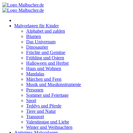
Zum
Inhalt
springen
Malvorlagen für Kinder
Alphabet und zahlen
Blumen
Das Universum
Dinosaurier
Früchte und Gemüse
Frühling und Ostern
Halloween und Herbst
Haus und Wohnen
Mandalas
Märchen und Feen
Musik und Musikinstrumente
Personen
Sommer und Feiertage
Sport
Teddys und Pferde
Tiere und Natur
Transport
Valentinstag und Liebe
Winter und Weihnachten
Antistress-Malvorlagen