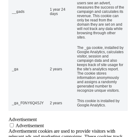
users see an advert,
measures the success of the
1 year 24
__gads
campaign and calculates its
days
revenue. This cookie can
only be read from the
domain they are set on and
will not track any data while
browsing through other
sites.
The _ga cookie, installed by
Google Analytics, calculates
visitor, session and
campaign data and also
keeps track of site usage for
_ga
2 years
the site's analytics report.
The cookie stores
information anonymously
and assigns a randomly
generated number to
recognize unique visitors.
This cookie is installed by
_ga_F0NY6Q4SJY
2 years
Google Analytics.
Advertisement
Advertisement
Advertisement cookies are used to provide visitors with
relevant ads and marketing campaigns. These cookies track