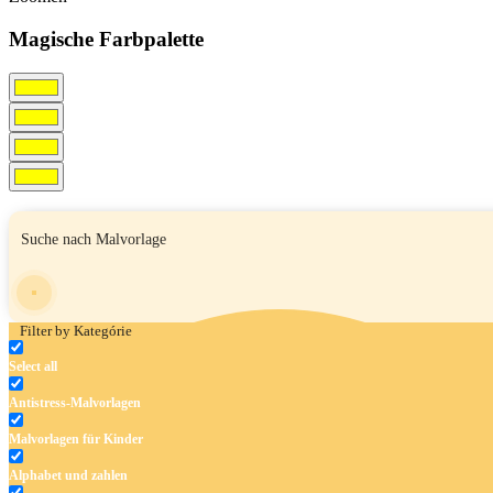
Magische Farbpalette
Filter by Kategórie
Select all
Antistress-Malvorlagen
Malvorlagen für Kinder
Alphabet und zahlen