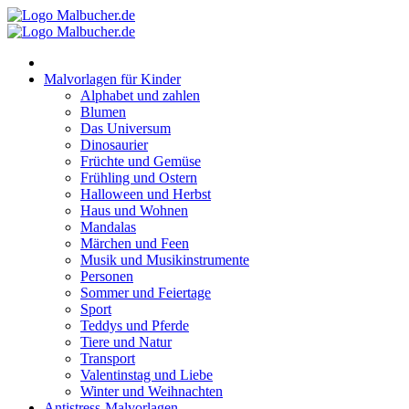
Zum
Inhalt
springen
Malvorlagen für Kinder
Alphabet und zahlen
Blumen
Das Universum
Dinosaurier
Früchte und Gemüse
Frühling und Ostern
Halloween und Herbst
Haus und Wohnen
Mandalas
Märchen und Feen
Musik und Musikinstrumente
Personen
Sommer und Feiertage
Sport
Teddys und Pferde
Tiere und Natur
Transport
Valentinstag und Liebe
Winter und Weihnachten
Antistress-Malvorlagen