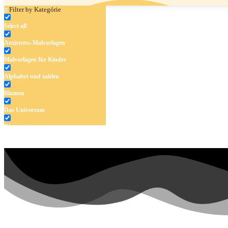
Filter by Kategórie
Select all
Antistress-Malvorlagen
Malvorlagen für Kinder
Alphabet und zahlen
Blumen
Das Universum
Dinosaurier
Früchte und Gemüse
Frühling und Ostern
Halloween und Herbst
Haus und Wohnen
Mandalas
Märchen und Feen