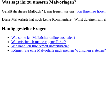
Was sagt ihr zu unseren Malvorlagen?
Musik und Musikinstrumente
Gefällt dir dieses Malbuch? Dann freuen wir uns,
von Ihnen zu hören
Personen
Diese Malvorlage hat noch keine Kommentare
. Willst du einen schr
Sommer und Feiertage
Häufig gestellte Fragen
Sport
Wie sollte ich Malbücher online ausmalen?
Teddys und Pferde
Wie mische ich meine eigene Farbe?
Wie kann ich Ihre Arbeit unterstützen?
Tiere und Natur
Können Sie eine Malvorlage nach meinen Wünschen erstellen?
Transport
Valentinstag und Liebe
Winter und Weihnachten
Nezaradené
Unkategorisiert