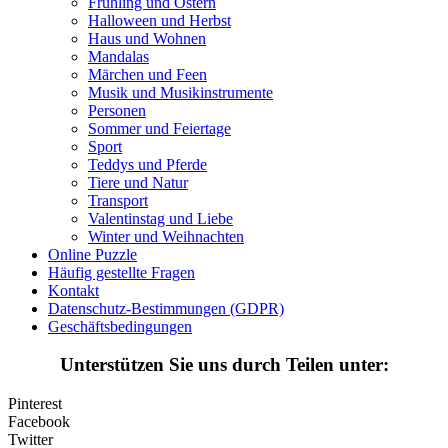
Frühling und Ostern
Früchte und Gemüse
Halloween und Herbst
Haus und Wohnen
Frühling und Ostern
Mandalas
Märchen und Feen
Halloween und Herbst
Musik und Musikinstrumente
Personen
Haus und Wohnen
Sommer und Feiertage
Sport
Mandalas
Teddys und Pferde
Tiere und Natur
Märchen und Feen
Transport
Musik und Musikinstrumente
Valentinstag und Liebe
Winter und Weihnachten
Personen
Online Puzzle
Häufig gestellte Fragen
Sommer und Feiertage
Kontakt
Datenschutz-Bestimmungen (GDPR)
Sport
Geschäftsbedingungen
Teddys und Pferde
Unterstützen Sie uns durch Teilen unter:
Tiere und Natur
Pinterest
Transport
Facebook
Twitter
Valentinstag und Liebe