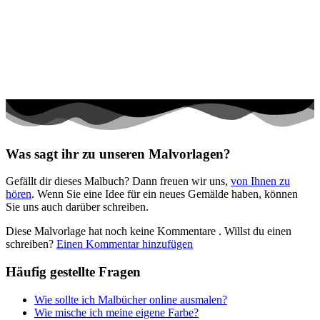
Halloween und Herbst
Haus und Wohnen
Mandalas
Märchen und Feen
Musik und Musikinstrumente
Personen
Was sagt ihr zu unseren Malvorlagen?
Sommer und Feiertage
Gefällt dir dieses Malbuch? Dann freuen wir uns,
von Ihnen zu
Sport
hören
. Wenn Sie eine Idee für ein neues Gemälde haben, können
Sie uns auch darüber schreiben.
Teddys und Pferde
Diese Malvorlage hat noch keine Kommentare
. Willst du einen
Tiere und Natur
schreiben?
Einen Kommentar hinzufügen
Transport
Häufig gestellte Fragen
Valentinstag und Liebe
Wie sollte ich Malbücher online ausmalen?
Winter und Weihnachten
Wie mische ich meine eigene Farbe?