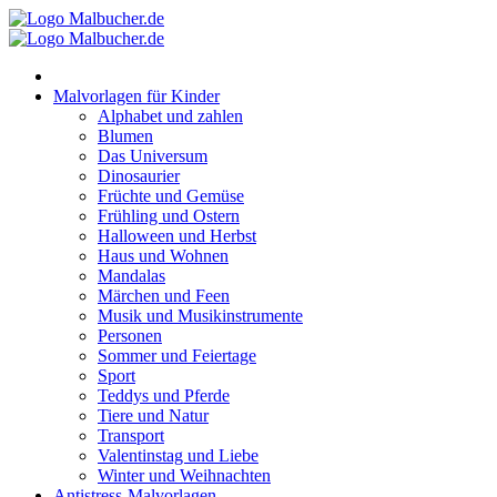
Zum
Inhalt
springen
Malvorlagen für Kinder
Alphabet und zahlen
Blumen
Das Universum
Dinosaurier
Früchte und Gemüse
Frühling und Ostern
Halloween und Herbst
Haus und Wohnen
Mandalas
Märchen und Feen
Musik und Musikinstrumente
Personen
Sommer und Feiertage
Sport
Teddys und Pferde
Tiere und Natur
Transport
Valentinstag und Liebe
Winter und Weihnachten
Antistress-Malvorlagen