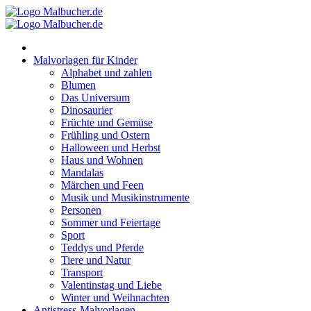
Zum
Inhalt
springen
Malvorlagen für Kinder
Alphabet und zahlen
Blumen
Das Universum
Dinosaurier
Früchte und Gemüse
Frühling und Ostern
Halloween und Herbst
Haus und Wohnen
Mandalas
Märchen und Feen
Musik und Musikinstrumente
Personen
Sommer und Feiertage
Sport
Teddys und Pferde
Tiere und Natur
Transport
Valentinstag und Liebe
Winter und Weihnachten
Antistress-Malvorlagen