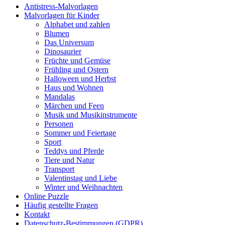
Antistress-Malvorlagen
Malvorlagen für Kinder
Alphabet und zahlen
Blumen
Das Universum
Dinosaurier
Früchte und Gemüse
Frühling und Ostern
Halloween und Herbst
Haus und Wohnen
Mandalas
Märchen und Feen
Musik und Musikinstrumente
Personen
Sommer und Feiertage
Sport
Teddys und Pferde
Tiere und Natur
Transport
Valentinstag und Liebe
Winter und Weihnachten
Online Puzzle
Häufig gestellte Fragen
Kontakt
Datenschutz-Bestimmungen (GDPR)