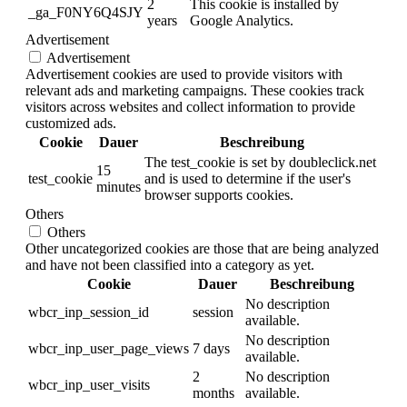
2
This cookie is installed by
_ga_F0NY6Q4SJY
years
Google Analytics.
Advertisement
Advertisement
Advertisement cookies are used to provide visitors with
relevant ads and marketing campaigns. These cookies track
visitors across websites and collect information to provide
customized ads.
Cookie
Dauer
Beschreibung
The test_cookie is set by doubleclick.net
15
test_cookie
and is used to determine if the user's
minutes
browser supports cookies.
Others
Others
Other uncategorized cookies are those that are being analyzed
and have not been classified into a category as yet.
Cookie
Dauer
Beschreibung
No description
wbcr_inp_session_id
session
available.
No description
wbcr_inp_user_page_views
7 days
available.
2
No description
wbcr_inp_user_visits
months
available.