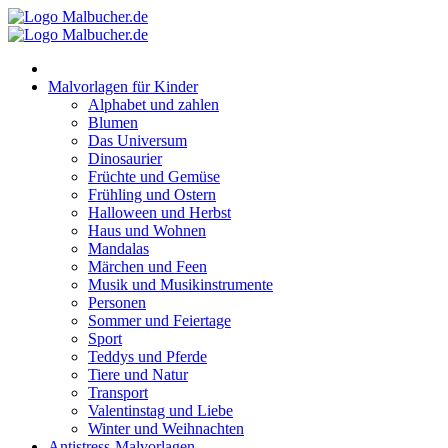
Zum
Inhalt
springen
Malvorlagen für Kinder
Alphabet und zahlen
Blumen
Das Universum
Dinosaurier
Früchte und Gemüse
Frühling und Ostern
Halloween und Herbst
Haus und Wohnen
Mandalas
Märchen und Feen
Musik und Musikinstrumente
Personen
Sommer und Feiertage
Sport
Teddys und Pferde
Tiere und Natur
Transport
Valentinstag und Liebe
Winter und Weihnachten
Antistress-Malvorlagen