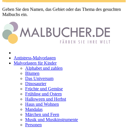
Dinosaurier
Geben Sie den Namen, das Gebiet oder das Thema des gesuchten
Früchte und Gemüse
Malbuchs ein.
Frühling und Ostern
Halloween und Herbst
Haus und Wohnen
Mandalas
Antistress-Malvorlagen
Märchen und Feen
Malvorlagen für Kinder
Alphabet und zahlen
Musik und Musikinstrumente
Blumen
Das Universum
Personen
Dinosaurier
Sommer und Feiertage
Früchte und Gemüse
Frühling und Ostern
Sport
Halloween und Herbst
Haus und Wohnen
Teddys und Pferde
Mandalas
Märchen und Feen
Tiere und Natur
Musik und Musikinstrumente
Personen
Transport