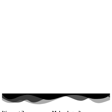
Halloween und Herbst
Haus und Wohnen
Mandalas
Märchen und Feen
Musik und Musikinstrumente
Personen
Sommer und Feiertage
Sport
Teddys und Pferde
Tiere und Natur
Transport
Valentinstag und Liebe
Winter und Weihnachten