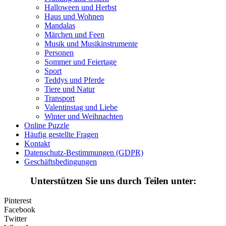
Halloween und Herbst
Halloween und Herbst
Haus und Wohnen
Haus und Wohnen
Mandalas
Märchen und Feen
Mandalas
Musik und Musikinstrumente
Personen
Märchen und Feen
Sommer und Feiertage
Sport
Musik und Musikinstrumente
Teddys und Pferde
Tiere und Natur
Personen
Transport
Sommer und Feiertage
Valentinstag und Liebe
Winter und Weihnachten
Sport
Online Puzzle
Häufig gestellte Fragen
Teddys und Pferde
Kontakt
Datenschutz-Bestimmungen (GDPR)
Tiere und Natur
Geschäftsbedingungen
Transport
Unterstützen Sie uns durch Teilen unter:
Valentinstag und Liebe
Pinterest
Winter und Weihnachten
Facebook
Twitter
Nezaradené