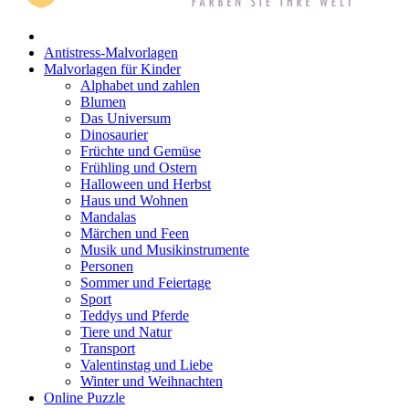
Mandalas
Antistress-Malvorlagen
Märchen und Feen
Malvorlagen für Kinder
Alphabet und zahlen
Musik und Musikinstrumente
Blumen
Das Universum
Personen
Dinosaurier
Sommer und Feiertage
Früchte und Gemüse
Frühling und Ostern
Sport
Halloween und Herbst
Haus und Wohnen
Teddys und Pferde
Mandalas
Märchen und Feen
Tiere und Natur
Musik und Musikinstrumente
Personen
Transport
Sommer und Feiertage
Sport
Valentinstag und Liebe
Teddys und Pferde
Winter und Weihnachten
Tiere und Natur
Transport
Nezaradené
Valentinstag und Liebe
Winter und Weihnachten
Unkategorisiert
Online Puzzle