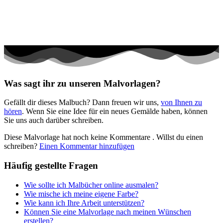
Teddys und Pferde
Tiere und Natur
Transport
Valentinstag und Liebe
Winter und Weihnachten
Was sagt ihr zu unseren Malvorlagen?
Nezaradené
Gefällt dir dieses Malbuch? Dann freuen wir uns,
von Ihnen zu
Unkategorisiert
hören
. Wenn Sie eine Idee für ein neues Gemälde haben, können
Sie uns auch darüber schreiben.
Diese Malvorlage hat noch keine Kommentare
. Willst du einen
schreiben?
Einen Kommentar hinzufügen
Häufig gestellte Fragen
Wie sollte ich Malbücher online ausmalen?
Wie mische ich meine eigene Farbe?
Wie kann ich Ihre Arbeit unterstützen?
Können Sie eine Malvorlage nach meinen Wünschen
erstellen?