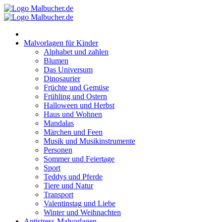
Zum
Inhalt
springen
Malvorlagen für Kinder
Alphabet und zahlen
Blumen
Das Universum
Dinosaurier
Früchte und Gemüse
Frühling und Ostern
Halloween und Herbst
Haus und Wohnen
Mandalas
Märchen und Feen
Musik und Musikinstrumente
Personen
Sommer und Feiertage
Sport
Teddys und Pferde
Tiere und Natur
Transport
Valentinstag und Liebe
Winter und Weihnachten
Antistress-Malvorlagen