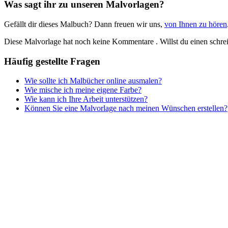
Was sagt ihr zu unseren Malvorlagen?
Musik und Musikinstrumente
Gefällt dir dieses Malbuch? Dann freuen wir uns,
von Ihnen zu hören
Personen
Diese Malvorlage hat noch keine Kommentare
. Willst du einen schr
Sommer und Feiertage
Häufig gestellte Fragen
Sport
Wie sollte ich Malbücher online ausmalen?
Teddys und Pferde
Wie mische ich meine eigene Farbe?
Wie kann ich Ihre Arbeit unterstützen?
Tiere und Natur
Können Sie eine Malvorlage nach meinen Wünschen erstellen?
Transport
Valentinstag und Liebe
Winter und Weihnachten
Nezaradené
Unkategorisiert