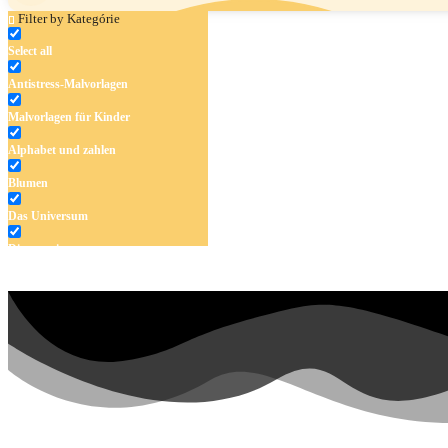
Filter by Kategórie
Select all
Antistress-Malvorlagen
Malvorlagen für Kinder
Alphabet und zahlen
Blumen
Das Universum
Dinosaurier
Früchte und Gemüse
Frühling und Ostern
Halloween und Herbst
Haus und Wohnen
Mandalas
Märchen und Feen