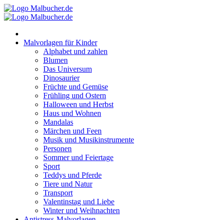
Zum
Inhalt
springen
Malvorlagen für Kinder
Alphabet und zahlen
Blumen
Das Universum
Dinosaurier
Früchte und Gemüse
Frühling und Ostern
Halloween und Herbst
Haus und Wohnen
Mandalas
Märchen und Feen
Musik und Musikinstrumente
Personen
Sommer und Feiertage
Sport
Teddys und Pferde
Tiere und Natur
Transport
Valentinstag und Liebe
Winter und Weihnachten
Antistress-Malvorlagen