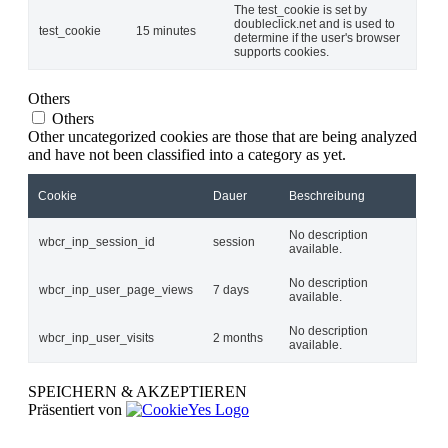
The test_cookie is set by
doubleclick.net and is used to
test_cookie
15 minutes
determine if the user's browser
supports cookies.
Others
Others
Other uncategorized cookies are those that are being analyzed
and have not been classified into a category as yet.
Cookie
Dauer
Beschreibung
No description
wbcr_inp_session_id
session
available.
No description
wbcr_inp_user_page_views
7 days
available.
No description
wbcr_inp_user_visits
2 months
available.
SPEICHERN & AKZEPTIEREN
Präsentiert von