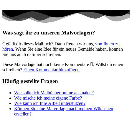
Transport
Valentinstag und Liebe
Winter und Weihnachten
Was sagt ihr zu unseren Malvorlagen?
Nezaradené
Gefällt dir dieses Malbuch? Dann freuen wir uns,
von Ihnen zu
Unkategorisiert
hören
. Wenn Sie eine Idee für ein neues Gemälde haben, können
Sie uns auch darüber schreiben.
Diese Malvorlage hat noch keine Kommentare
. Willst du einen
schreiben?
Einen Kommentar hinzufügen
Häufig gestellte Fragen
Wie sollte ich Malbücher online ausmalen?
Wie mische ich meine eigene Farbe?
Wie kann ich Ihre Arbeit unterstützen?
Können Sie eine Malvorlage nach meinen Wünschen
erstellen?