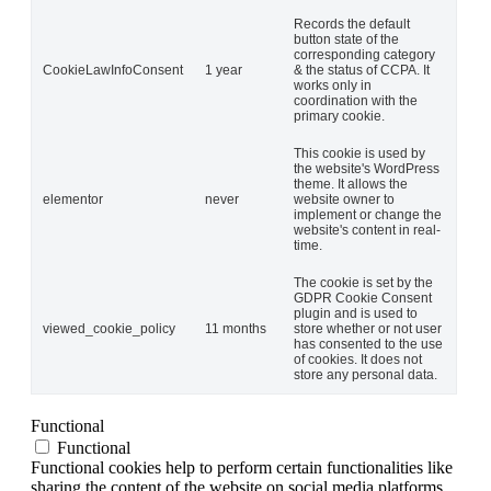
Records the default
button state of the
corresponding category
CookieLawInfoConsent
1 year
& the status of CCPA. It
works only in
coordination with the
primary cookie.
This cookie is used by
the website's WordPress
theme. It allows the
elementor
never
website owner to
implement or change the
website's content in real-
time.
The cookie is set by the
GDPR Cookie Consent
plugin and is used to
viewed_cookie_policy
11 months
store whether or not user
has consented to the use
of cookies. It does not
store any personal data.
Functional
Functional
Functional cookies help to perform certain functionalities like
sharing the content of the website on social media platforms,