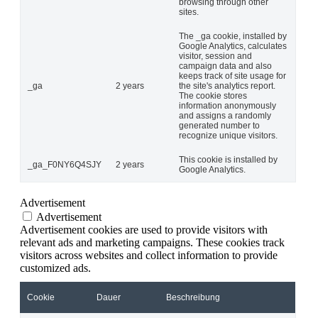
browsing through other
sites.
The _ga cookie, installed by
Google Analytics, calculates
visitor, session and
campaign data and also
keeps track of site usage for
_ga
2 years
the site's analytics report.
The cookie stores
information anonymously
and assigns a randomly
generated number to
recognize unique visitors.
This cookie is installed by
_ga_F0NY6Q4SJY
2 years
Google Analytics.
Advertisement
Advertisement
Advertisement cookies are used to provide visitors with
relevant ads and marketing campaigns. These cookies track
visitors across websites and collect information to provide
customized ads.
Cookie
Dauer
Beschreibung