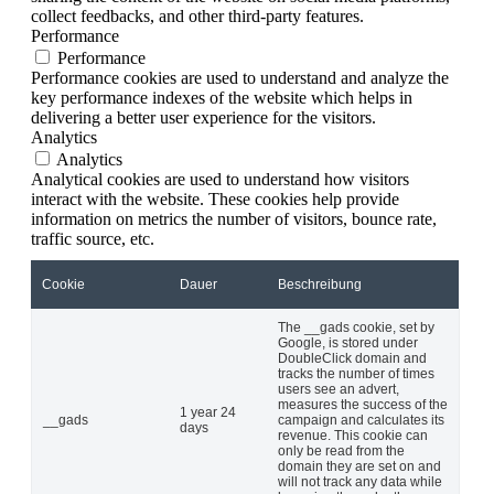
collect feedbacks, and other third-party features.
Performance
Performance
Performance cookies are used to understand and analyze the
key performance indexes of the website which helps in
delivering a better user experience for the visitors.
Analytics
Analytics
Analytical cookies are used to understand how visitors
interact with the website. These cookies help provide
information on metrics the number of visitors, bounce rate,
traffic source, etc.
Cookie
Dauer
Beschreibung
The __gads cookie, set by
Google, is stored under
DoubleClick domain and
tracks the number of times
users see an advert,
measures the success of the
1 year 24
__gads
campaign and calculates its
days
revenue. This cookie can
only be read from the
domain they are set on and
will not track any data while