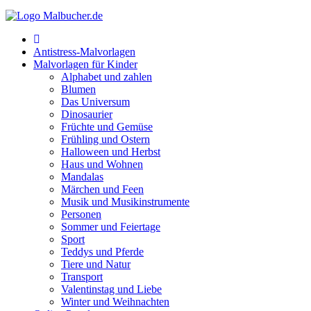
Frühling und Ostern
Halloween und Herbst
Antistress-Malvorlagen
Haus und Wohnen
Malvorlagen für Kinder
Alphabet und zahlen
Mandalas
Blumen
Das Universum
Märchen und Feen
Dinosaurier
Musik und Musikinstrumente
Früchte und Gemüse
Frühling und Ostern
Personen
Halloween und Herbst
Haus und Wohnen
Sommer und Feiertage
Mandalas
Märchen und Feen
Sport
Musik und Musikinstrumente
Personen
Teddys und Pferde
Sommer und Feiertage
Sport
Tiere und Natur
Teddys und Pferde
Transport
Tiere und Natur
Transport
Valentinstag und Liebe
Valentinstag und Liebe
Winter und Weihnachten
Winter und Weihnachten