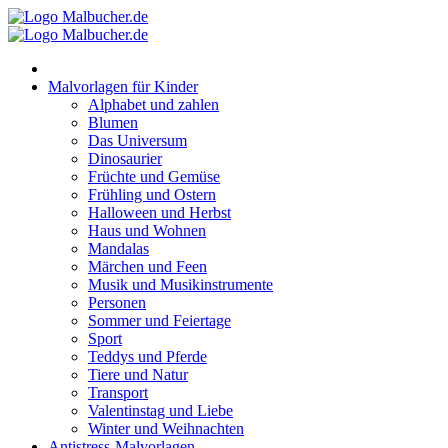
Zum
Inhalt
springen
Malvorlagen für Kinder
Alphabet und zahlen
Blumen
Das Universum
Dinosaurier
Früchte und Gemüse
Frühling und Ostern
Halloween und Herbst
Haus und Wohnen
Mandalas
Märchen und Feen
Musik und Musikinstrumente
Personen
Sommer und Feiertage
Sport
Teddys und Pferde
Tiere und Natur
Transport
Valentinstag und Liebe
Winter und Weihnachten
Antistress-Malvorlagen