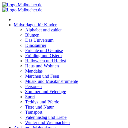
Zum
Inhalt
springen
Malvorlagen für Kinder
Alphabet und zahlen
Blumen
Das Universum
Dinosaurier
Früchte und Gemüse
Frühling und Ostern
Halloween und Herbst
Haus und Wohnen
Mandalas
Märchen und Feen
Musik und Musikinstrumente
Personen
Sommer und Feiertage
Sport
Teddys und Pferde
Tiere und Natur
Transport
Valentinstag und Liebe
Winter und Weihnachten
Antistress-Malvorlagen