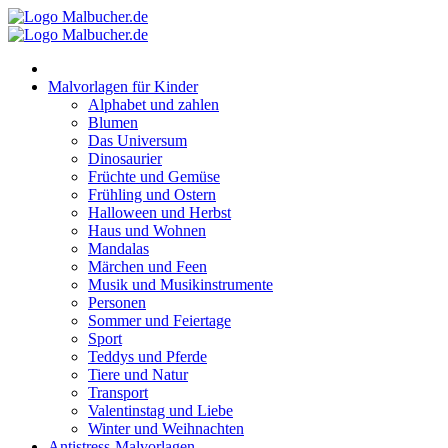
Zum
Inhalt
springen
Malvorlagen für Kinder
Alphabet und zahlen
Blumen
Das Universum
Dinosaurier
Früchte und Gemüse
Frühling und Ostern
Halloween und Herbst
Haus und Wohnen
Mandalas
Märchen und Feen
Musik und Musikinstrumente
Personen
Sommer und Feiertage
Sport
Teddys und Pferde
Tiere und Natur
Transport
Valentinstag und Liebe
Winter und Weihnachten
Antistress-Malvorlagen