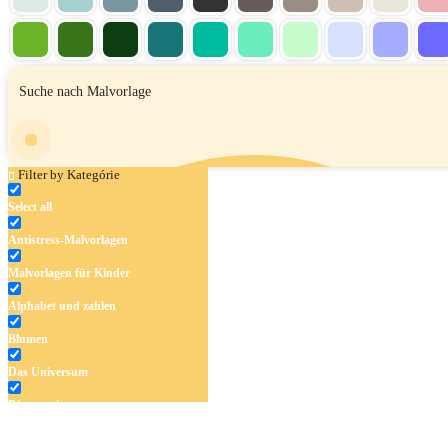
Filter by Kategórie
Select all
Antistress-Malvorlagen
Malvorlagen für Kinder
Alphabet und zahlen
Blumen
Das Universum
Dinosaurier
Früchte und Gemüse