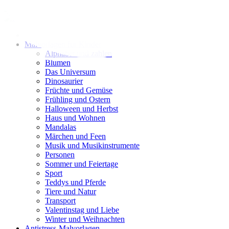
Zum
Inhalt
springen
Malvorlagen für Kinder
Alphabet und zahlen
Blumen
Das Universum
Dinosaurier
Früchte und Gemüse
Frühling und Ostern
Halloween und Herbst
Haus und Wohnen
Mandalas
Märchen und Feen
Musik und Musikinstrumente
Personen
Sommer und Feiertage
Sport
Teddys und Pferde
Tiere und Natur
Transport
Valentinstag und Liebe
Winter und Weihnachten
Antistress-Malvorlagen