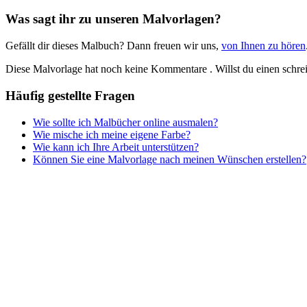
Frühling und Ostern
Was sagt ihr zu unseren Malvorlagen?
Halloween und Herbst
Gefällt dir dieses Malbuch? Dann freuen wir uns,
von Ihnen zu hören
Haus und Wohnen
Diese Malvorlage hat noch keine Kommentare
. Willst du einen schr
Mandalas
Häufig gestellte Fragen
Märchen und Feen
Wie sollte ich Malbücher online ausmalen?
Musik und Musikinstrumente
Wie mische ich meine eigene Farbe?
Wie kann ich Ihre Arbeit unterstützen?
Personen
Können Sie eine Malvorlage nach meinen Wünschen erstellen?
Sommer und Feiertage
Sport
Teddys und Pferde
Tiere und Natur
Transport
Valentinstag und Liebe