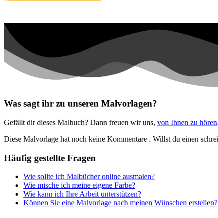
Dinosaurier
Früchte und Gemüse
Frühling und Ostern
Halloween und Herbst
Haus und Wohnen
Mandalas
Märchen und Feen
Was sagt ihr zu unseren Malvorlagen?
Musik und Musikinstrumente
Gefällt dir dieses Malbuch? Dann freuen wir uns,
von Ihnen zu hören
Personen
Diese Malvorlage hat noch keine Kommentare
. Willst du einen schr
Sommer und Feiertage
Häufig gestellte Fragen
Sport
Wie sollte ich Malbücher online ausmalen?
Teddys und Pferde
Wie mische ich meine eigene Farbe?
Wie kann ich Ihre Arbeit unterstützen?
Tiere und Natur
Können Sie eine Malvorlage nach meinen Wünschen erstellen?
Transport