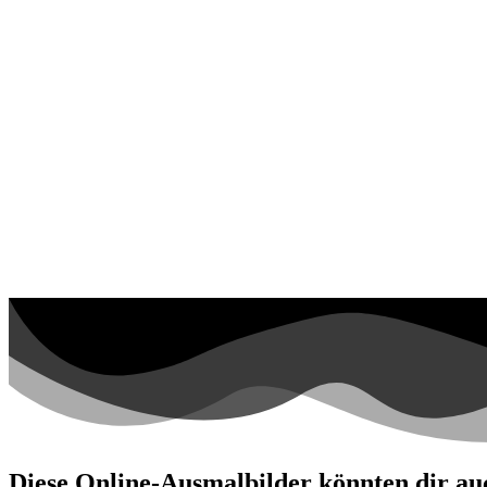
Valentinstag und Liebe
Winter und Weihnachten
Nezaradené
Unkategorisiert
Diese Online-Ausmalbilder könnten dir auc