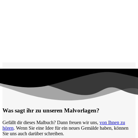
Frühling und Ostern
Halloween und Herbst
Haus und Wohnen
Mandalas
Märchen und Feen
Musik und Musikinstrumente
Personen
Sommer und Feiertage
Sport
Teddys und Pferde
Tiere und Natur
Was sagt ihr zu unseren Malvorlagen?
Transport
Gefällt dir dieses Malbuch? Dann freuen wir uns,
von Ihnen zu
Valentinstag und Liebe
hören
. Wenn Sie eine Idee für ein neues Gemälde haben, können
Sie uns auch darüber schreiben.
Winter und Weihnachten