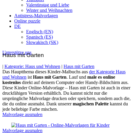
Valentinstag und Liebe
Winter und Weihnachten
Antistress-Malvorlagen
Online puzzle
DE
Englisch (EN)
Spanisch (ES)
Slowakisch (SK)
Unterstütze uns
Haus mit Garten
|
Kategorie: Haus und Wohnen
|
Haus mit Garten
Das Hauptthema dieses Kinder-Malbuchs aus
der Kategorie Haus
und Wohnen
ist
Haus mit Garten
. Lauf und
male es online
kostenlos
direkt auf deinem Computer oder Handy-Bildschirm aus.
Diese Kinder Online-Malvorlage – Haus mit Garten ist auch in einer
druckfähigen Version erhältlich. Du kannst nicht nur die
ursprüngliche Malvorlage drucken oder speichern, sondern auch die,
die du online ausmalst. Dank unserer
magischen Palette
kannst du
jede beliebige Farbe mischen.
Malvorlage ausmalen
Drucken / als PDF speichern
Malvorlage ausmalen