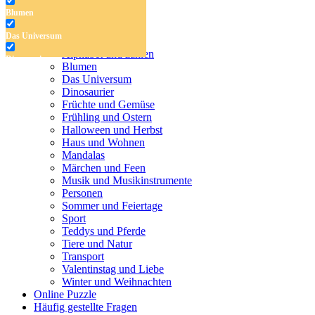
Blumen
Antistress-Malvorlagen
Das Universum
Malvorlagen für Kinder
Alphabet und zahlen
Dinosaurier
Blumen
Das Universum
Früchte und Gemüse
Dinosaurier
Früchte und Gemüse
Frühling und Ostern
Frühling und Ostern
Halloween und Herbst
Halloween und Herbst
Haus und Wohnen
Haus und Wohnen
Mandalas
Märchen und Feen
Mandalas
Musik und Musikinstrumente
Personen
Märchen und Feen
Sommer und Feiertage
Sport
Musik und Musikinstrumente
Teddys und Pferde
Tiere und Natur
Personen
Transport
Sommer und Feiertage
Valentinstag und Liebe
Winter und Weihnachten
Sport
Online Puzzle
Häufig gestellte Fragen
Teddys und Pferde