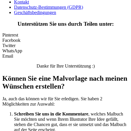
Kontakt
Datenschutz-Bestimmungen (GDPR)
Tiere und Natur
Geschäftsbedingungen
Transport
Unterstützen Sie uns durch Teilen unter:
Valentinstag und Liebe
Pinterest
Winter und Weihnachten
Facebook
Twitter
Nezaradené
WhatsApp
Email
Unkategorisiert
Danke für Ihre Unterstützung :)
Können Sie eine Malvorlage nach meinen
Wünschen erstellen?
Ja, auch das können wir für Sie erledigen. Sie haben 2
Möglichkeiten zur Auswahl:
Schreiben Sie uns in die Kommentare
, welches Malbuch
Sie möchten und wenn Ihrem Illustrator Ihre Idee gefällt,
stehen die Chancen gut, dass er sie umsetzt und das Malbuch
auf der Seite erscheint.