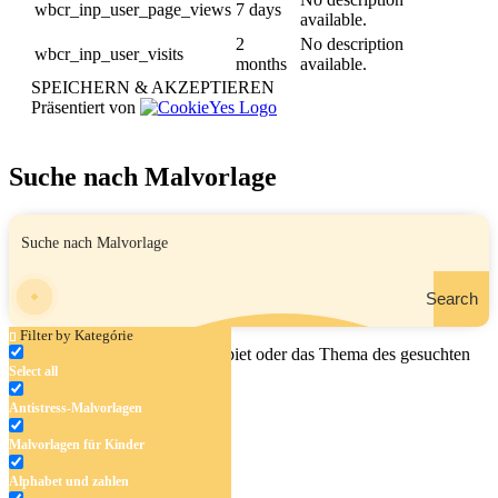
wbcr_inp_user_page_views
7 days
available.
2
No description
wbcr_inp_user_visits
months
available.
SPEICHERN & AKZEPTIEREN
Präsentiert von
Suche nach Malvorlage
Search
Filter by Kategórie
Geben Sie den Namen, das Gebiet oder das Thema des gesuchten
Select all
Malbuchs ein.
Antistress-Malvorlagen
Malvorlagen für Kinder
Alphabet und zahlen