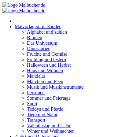
Zum
Inhalt
springen
Malvorlagen für Kinder
Alphabet und zahlen
Blumen
Das Universum
Dinosaurier
Früchte und Gemüse
Frühling und Ostern
Halloween und Herbst
Haus und Wohnen
Mandalas
Märchen und Feen
Musik und Musikinstrumente
Personen
Sommer und Feiertage
Sport
Teddys und Pferde
Tiere und Natur
Transport
Valentinstag und Liebe
Winter und Weihnachten
Antistress-Malvorlagen