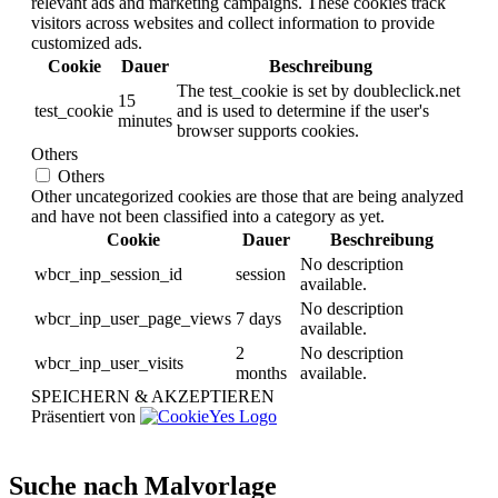
relevant ads and marketing campaigns. These cookies track
visitors across websites and collect information to provide
customized ads.
Cookie
Dauer
Beschreibung
The test_cookie is set by doubleclick.net
15
test_cookie
and is used to determine if the user's
minutes
browser supports cookies.
Others
Others
Other uncategorized cookies are those that are being analyzed
and have not been classified into a category as yet.
Cookie
Dauer
Beschreibung
No description
wbcr_inp_session_id
session
available.
No description
wbcr_inp_user_page_views
7 days
available.
2
No description
wbcr_inp_user_visits
months
available.
SPEICHERN & AKZEPTIEREN
Präsentiert von
Suche nach Malvorlage