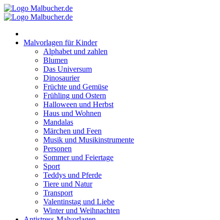
Zum
Inhalt
springen
Malvorlagen für Kinder
Alphabet und zahlen
Blumen
Das Universum
Dinosaurier
Früchte und Gemüse
Frühling und Ostern
Halloween und Herbst
Haus und Wohnen
Mandalas
Märchen und Feen
Musik und Musikinstrumente
Personen
Sommer und Feiertage
Sport
Teddys und Pferde
Tiere und Natur
Transport
Valentinstag und Liebe
Winter und Weihnachten
Antistress-Malvorlagen