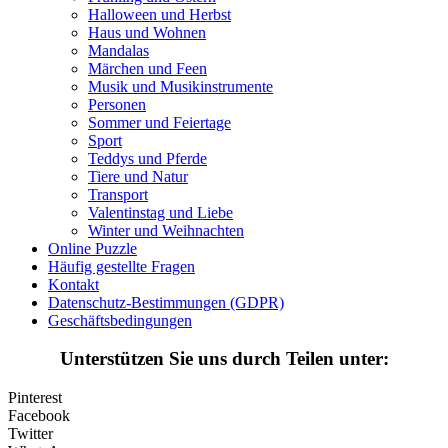
Halloween und Herbst
Halloween und Herbst
Haus und Wohnen
Haus und Wohnen
Mandalas
Märchen und Feen
Mandalas
Musik und Musikinstrumente
Personen
Märchen und Feen
Sommer und Feiertage
Sport
Musik und Musikinstrumente
Teddys und Pferde
Tiere und Natur
Personen
Transport
Sommer und Feiertage
Valentinstag und Liebe
Winter und Weihnachten
Sport
Online Puzzle
Häufig gestellte Fragen
Teddys und Pferde
Kontakt
Datenschutz-Bestimmungen (GDPR)
Tiere und Natur
Geschäftsbedingungen
Transport
Unterstützen Sie uns durch Teilen unter:
Valentinstag und Liebe
Pinterest
Winter und Weihnachten
Facebook
Twitter
Nezaradené