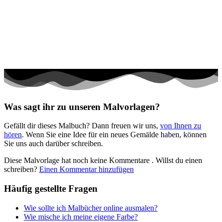
Halloween und Herbst
Haus und Wohnen
Mandalas
Märchen und Feen
Musik und Musikinstrumente
Personen
Was sagt ihr zu unseren Malvorlagen?
Sommer und Feiertage
Gefällt dir dieses Malbuch? Dann freuen wir uns,
von Ihnen zu
Sport
hören
. Wenn Sie eine Idee für ein neues Gemälde haben, können
Sie uns auch darüber schreiben.
Teddys und Pferde
Diese Malvorlage hat noch keine Kommentare
. Willst du einen
Tiere und Natur
schreiben?
Einen Kommentar hinzufügen
Transport
Häufig gestellte Fragen
Valentinstag und Liebe
Wie sollte ich Malbücher online ausmalen?
Winter und Weihnachten
Wie mische ich meine eigene Farbe?