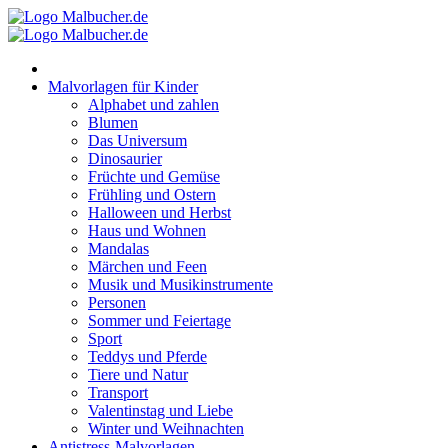
Zum
Inhalt
springen
Malvorlagen für Kinder
Alphabet und zahlen
Blumen
Das Universum
Dinosaurier
Früchte und Gemüse
Frühling und Ostern
Halloween und Herbst
Haus und Wohnen
Mandalas
Märchen und Feen
Musik und Musikinstrumente
Personen
Sommer und Feiertage
Sport
Teddys und Pferde
Tiere und Natur
Transport
Valentinstag und Liebe
Winter und Weihnachten
Antistress-Malvorlagen