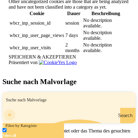
Other uncategorized cookies are those that are being analyzed
and have not been classified into a category as yet.
Cookie
Dauer
Beschreibung
No description
wbcr_inp_session_id
session
available.
No description
wbcr_inp_user_page_views
7 days
available.
2
No description
wbcr_inp_user_visits
months
available.
SPEICHERN & AKZEPTIEREN
Präsentiert von
Suche nach Malvorlage
Search
Filter by Kategórie
Geben Sie den Namen, das Gebiet oder das Thema des gesuchten
Select all
Malbuchs ein.