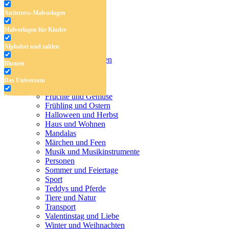
Antistress-Malvorlagen
Malvorlagen für Kinder
Antistress-Malvorlagen
Alphabet und zahlen
Malvorlagen für Kinder
Alphabet und zahlen
Blumen
Blumen
Das Universum
Das Universum
Dinosaurier
Früchte und Gemüse
Dinosaurier
Frühling und Ostern
Früchte und Gemüse
Halloween und Herbst
Haus und Wohnen
Frühling und Ostern
Mandalas
Märchen und Feen
Halloween und Herbst
Musik und Musikinstrumente
Personen
Haus und Wohnen
Sommer und Feiertage
Sport
Mandalas
Teddys und Pferde
Tiere und Natur
Märchen und Feen
Transport
Musik und Musikinstrumente
Valentinstag und Liebe
Winter und Weihnachten