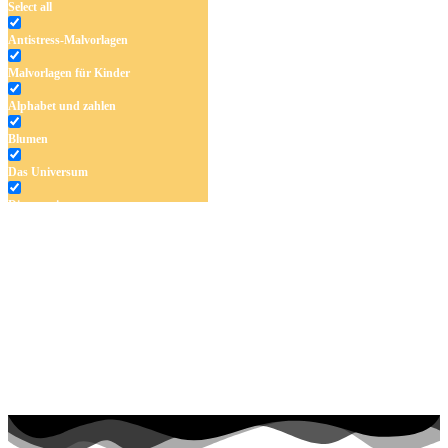
Select all
Antistress-Malvorlagen
Malvorlagen für Kinder
Alphabet und zahlen
Blumen
Das Universum
Dinosaurier
Früchte und Gemüse
Frühling und Ostern
Halloween und Herbst
Haus und Wohnen
Mandalas
Märchen und Feen
Musik und Musikinstrumente