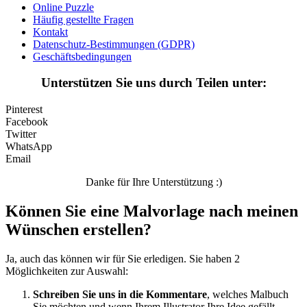
Personen
Online Puzzle
Häufig gestellte Fragen
Sommer und Feiertage
Kontakt
Datenschutz-Bestimmungen (GDPR)
Sport
Geschäftsbedingungen
Teddys und Pferde
Unterstützen Sie uns durch Teilen unter:
Tiere und Natur
Pinterest
Transport
Facebook
Twitter
Valentinstag und Liebe
WhatsApp
Email
Winter und Weihnachten
Danke für Ihre Unterstützung :)
Nezaradené
Können Sie eine Malvorlage nach meinen
Unkategorisiert
Wünschen erstellen?
Ja, auch das können wir für Sie erledigen. Sie haben 2
Möglichkeiten zur Auswahl:
Schreiben Sie uns in die Kommentare
, welches Malbuch
Sie möchten und wenn Ihrem Illustrator Ihre Idee gefällt,