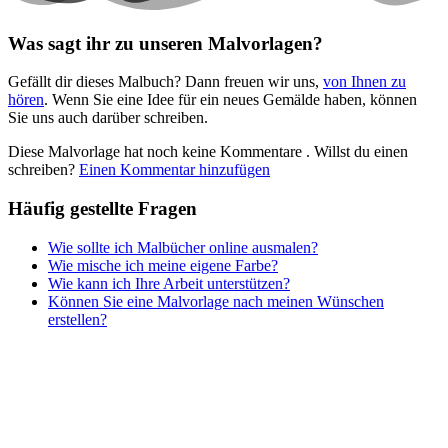
Personen
Was sagt ihr zu unseren Malvorlagen?
Sommer und Feiertage
Gefällt dir dieses Malbuch? Dann freuen wir uns,
von Ihnen zu
Sport
hören
. Wenn Sie eine Idee für ein neues Gemälde haben, können
Sie uns auch darüber schreiben.
Teddys und Pferde
Diese Malvorlage hat noch keine Kommentare
. Willst du einen
Tiere und Natur
schreiben?
Einen Kommentar hinzufügen
Transport
Häufig gestellte Fragen
Valentinstag und Liebe
Wie sollte ich Malbücher online ausmalen?
Winter und Weihnachten
Wie mische ich meine eigene Farbe?
Wie kann ich Ihre Arbeit unterstützen?
Nezaradené
Können Sie eine Malvorlage nach meinen Wünschen
Unkategorisiert
erstellen?