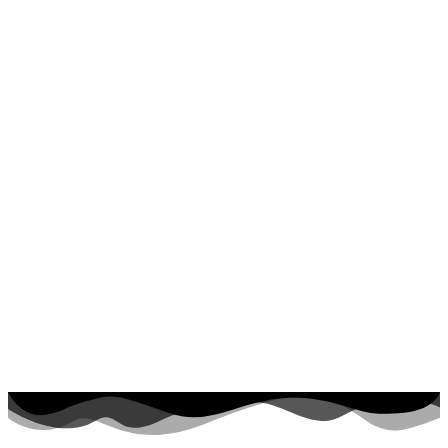
Frühling und Ostern
Halloween und Herbst
Haus und Wohnen
Mandalas
Märchen und Feen
Musik und Musikinstrumente
Personen
Sommer und Feiertage
Sport
Teddys und Pferde
Tiere und Natur
Transport
Valentinstag und Liebe
Winter und Weihnachten