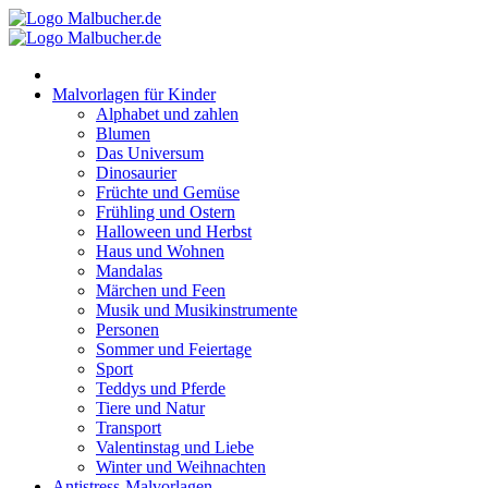
Zum
Inhalt
springen
Malvorlagen für Kinder
Alphabet und zahlen
Blumen
Das Universum
Dinosaurier
Früchte und Gemüse
Frühling und Ostern
Halloween und Herbst
Haus und Wohnen
Mandalas
Märchen und Feen
Musik und Musikinstrumente
Personen
Sommer und Feiertage
Sport
Teddys und Pferde
Tiere und Natur
Transport
Valentinstag und Liebe
Winter und Weihnachten
Antistress-Malvorlagen