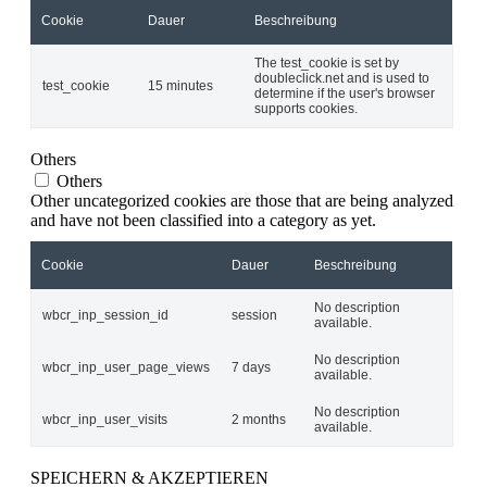
Cookie
Dauer
Beschreibung
The test_cookie is set by
doubleclick.net and is used to
test_cookie
15 minutes
determine if the user's browser
supports cookies.
Others
Others
Other uncategorized cookies are those that are being analyzed
and have not been classified into a category as yet.
Cookie
Dauer
Beschreibung
No description
wbcr_inp_session_id
session
available.
No description
wbcr_inp_user_page_views
7 days
available.
No description
wbcr_inp_user_visits
2 months
available.
SPEICHERN & AKZEPTIEREN