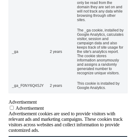
only be read from the
domain they are set on and
will not track any data while
browsing through other
sites.
The _ga cookie, installed by
Google Analytics, calculates
visitor, session and
campaign data and also
keeps track of site usage for
_ga
2 years
the site's analytics report.
The cookie stores
information anonymously
and assigns a randomly
generated number to
recognize unique visitors.
This cookie is installed by
_ga_F0NY6Q4SJY
2 years
Google Analytics.
Advertisement
Advertisement
Advertisement cookies are used to provide visitors with
relevant ads and marketing campaigns. These cookies track
visitors across websites and collect information to provide
customized ads.