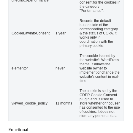
checkbox-performance
consent for the cookies in
the category
"Performance".
Records the default
button state of the
corresponding category
CookieLawInfoConsent
1 year
& the status of CCPA. It
works only in
coordination with the
primary cookie.
This cookie is used by
the website's WordPress
theme. It allows the
elementor
never
website owner to
implement or change the
website's content in real-
time.
The cookie is set by the
GDPR Cookie Consent
plugin and is used to
viewed_cookie_policy
11 months
store whether or not user
has consented to the use
of cookies. It does not
store any personal data.
Functional