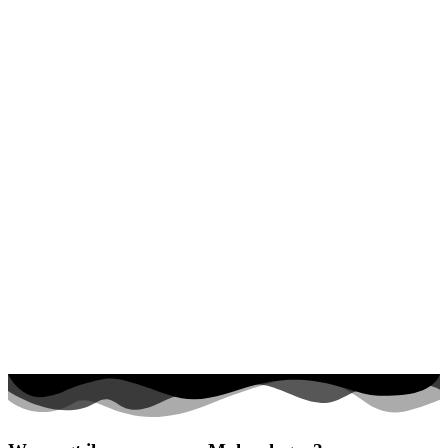
Halloween und Herbst
Haus und Wohnen
Mandalas
Märchen und Feen
Musik und Musikinstrumente
Personen
Sommer und Feiertage
Sport
Teddys und Pferde
Tiere und Natur
Transport
Valentinstag und Liebe
Winter und Weihnachten