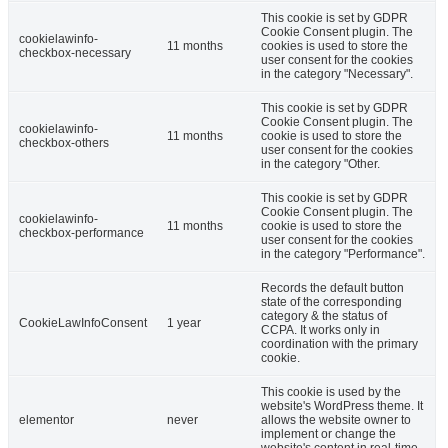
This cookie is set by GDPR
Cookie Consent plugin. The
cookielawinfo-
11 months
cookies is used to store the
checkbox-necessary
user consent for the cookies
in the category "Necessary".
This cookie is set by GDPR
Cookie Consent plugin. The
cookielawinfo-
11 months
cookie is used to store the
checkbox-others
user consent for the cookies
in the category "Other.
This cookie is set by GDPR
Cookie Consent plugin. The
cookielawinfo-
11 months
cookie is used to store the
checkbox-performance
user consent for the cookies
in the category "Performance".
Records the default button
state of the corresponding
category & the status of
CookieLawInfoConsent
1 year
CCPA. It works only in
coordination with the primary
cookie.
This cookie is used by the
website's WordPress theme. It
elementor
never
allows the website owner to
implement or change the
website's content in real-time.