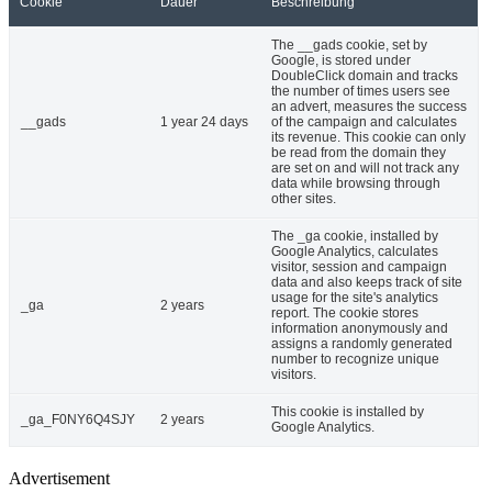
Cookie
Dauer
Beschreibung
The __gads cookie, set by
Google, is stored under
DoubleClick domain and tracks
the number of times users see
an advert, measures the success
__gads
1 year 24 days
of the campaign and calculates
its revenue. This cookie can only
be read from the domain they
are set on and will not track any
data while browsing through
other sites.
The _ga cookie, installed by
Google Analytics, calculates
visitor, session and campaign
data and also keeps track of site
usage for the site's analytics
_ga
2 years
report. The cookie stores
information anonymously and
assigns a randomly generated
number to recognize unique
visitors.
This cookie is installed by
_ga_F0NY6Q4SJY
2 years
Google Analytics.
Advertisement