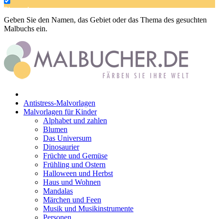
Dinosaurier
Geben Sie den Namen, das Gebiet oder das Thema des gesuchten
Früchte und Gemüse
Malbuchs ein.
Frühling und Ostern
Halloween und Herbst
Haus und Wohnen
Mandalas
Antistress-Malvorlagen
Märchen und Feen
Malvorlagen für Kinder
Alphabet und zahlen
Musik und Musikinstrumente
Blumen
Das Universum
Personen
Dinosaurier
Sommer und Feiertage
Früchte und Gemüse
Frühling und Ostern
Sport
Halloween und Herbst
Haus und Wohnen
Teddys und Pferde
Mandalas
Märchen und Feen
Tiere und Natur
Musik und Musikinstrumente
Personen
Transport