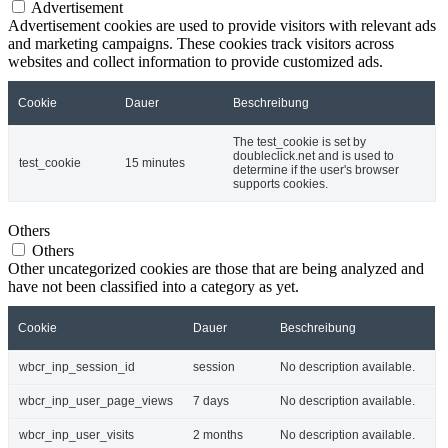
Advertisement
Advertisement cookies are used to provide visitors with relevant ads
and marketing campaigns. These cookies track visitors across
websites and collect information to provide customized ads.
Cookie
Dauer
Beschreibung
The test_cookie is set by
doubleclick.net and is used to
test_cookie
15 minutes
determine if the user's browser
supports cookies.
Others
Others
Other uncategorized cookies are those that are being analyzed and
have not been classified into a category as yet.
Cookie
Dauer
Beschreibung
wbcr_inp_session_id
session
No description available.
wbcr_inp_user_page_views
7 days
No description available.
wbcr_inp_user_visits
2 months
No description available.