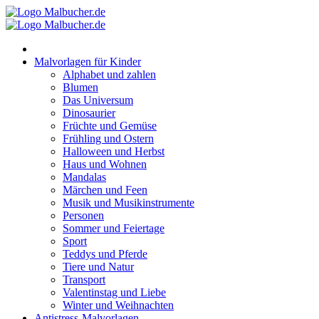
Zum
Inhalt
springen
Malvorlagen für Kinder
Alphabet und zahlen
Blumen
Das Universum
Dinosaurier
Früchte und Gemüse
Frühling und Ostern
Halloween und Herbst
Haus und Wohnen
Mandalas
Märchen und Feen
Musik und Musikinstrumente
Personen
Sommer und Feiertage
Sport
Teddys und Pferde
Tiere und Natur
Transport
Valentinstag und Liebe
Winter und Weihnachten
Antistress-Malvorlagen