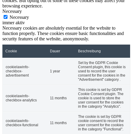
cookies. But opting out of some of these cookies may affect your
browsing experience.
Necessary
Necessary
immer aktiv
Necessary cookies are absolutely essential for the website to
function properly. These cookies ensure basic functionalities and
security features of the website, anonymously.
Cookie
Dauer
Beschreibung
Set by the GDPR Cookie
cookielawinfo-
Consent plugin, this cookie is
checkbox-
1 year
used to record the user
advertisement
consent for the cookies in the
"Advertisement" category .
This cookie is set by GDPR
Cookie Consent plugin. The
cookielawinfo-
11 months
cookie is used to store the
checkbox-analytics
user consent for the cookies
in the category "Analytics".
The cookie is set by GDPR
cookielawinfo-
cookie consent to record the
11 months
checkbox-functional
user consent for the cookies
in the category "Functional".