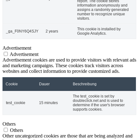
report. The cookie stores
information anonymously and
assigns a randomly generated
number to recognize unique
visitors.
This cookie is installed by
_ga_F0NY6Q4SJY
2 years
Google Analytics.
Advertisement
Advertisement
Advertisement cookies are used to provide visitors with relevant ads
and marketing campaigns. These cookies track visitors across
websites and collect information to provide customized ads.
Cookie
Dauer
Beschreibung
The test_cookie is set by
doubleclick.net and is used to
test_cookie
15 minutes
determine if the user's browser
supports cookies.
Others
Others
Other uncategorized cookies are those that are being analyzed and