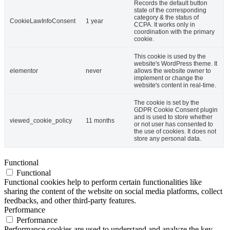
Records the default button
state of the corresponding
category & the status of
CookieLawInfoConsent
1 year
CCPA. It works only in
coordination with the primary
cookie.
This cookie is used by the
website's WordPress theme. It
elementor
never
allows the website owner to
implement or change the
website's content in real-time.
The cookie is set by the
GDPR Cookie Consent plugin
and is used to store whether
viewed_cookie_policy
11 months
or not user has consented to
the use of cookies. It does not
store any personal data.
Functional
Functional
Functional cookies help to perform certain functionalities like
sharing the content of the website on social media platforms, collect
feedbacks, and other third-party features.
Performance
Performance
Performance cookies are used to understand and analyze the key