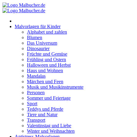
Zum
Inhalt
springen
Malvorlagen für Kinder
Alphabet und zahlen
Blumen
Das Universum
Dinosaurier
Früchte und Gemüse
Frühling und Ostern
Halloween und Herbst
Haus und Wohnen
Mandalas
Märchen und Feen
Musik und Musikinstrumente
Personen
Sommer und Feiertage
Sport
Teddys und Pferde
Tiere und Natur
Transport
Valentinstag und Liebe
Winter und Weihnachten
Antistress-Malvorlagen