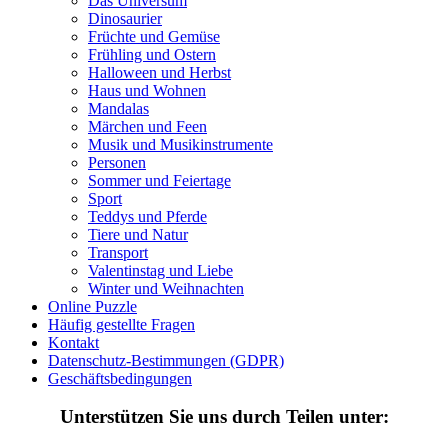
Das Universum
Personen
Dinosaurier
Sommer und Feiertage
Früchte und Gemüse
Frühling und Ostern
Sport
Halloween und Herbst
Haus und Wohnen
Teddys und Pferde
Mandalas
Märchen und Feen
Tiere und Natur
Musik und Musikinstrumente
Personen
Transport
Sommer und Feiertage
Sport
Valentinstag und Liebe
Teddys und Pferde
Winter und Weihnachten
Tiere und Natur
Transport
Nezaradené
Valentinstag und Liebe
Winter und Weihnachten
Unkategorisiert
Online Puzzle
Häufig gestellte Fragen
Kontakt
Datenschutz-Bestimmungen (GDPR)
Geschäftsbedingungen
Unterstützen Sie uns durch Teilen unter: