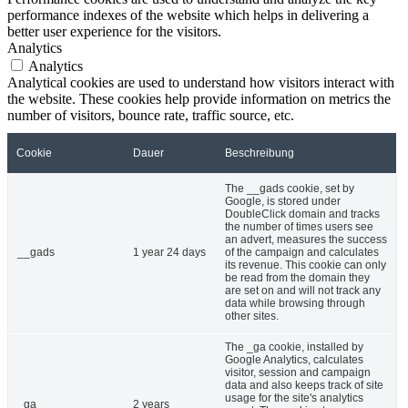
performance indexes of the website which helps in delivering a
better user experience for the visitors.
Analytics
Analytics
Analytical cookies are used to understand how visitors interact with
the website. These cookies help provide information on metrics the
number of visitors, bounce rate, traffic source, etc.
Cookie
Dauer
Beschreibung
The __gads cookie, set by
Google, is stored under
DoubleClick domain and tracks
the number of times users see
an advert, measures the success
__gads
1 year 24 days
of the campaign and calculates
its revenue. This cookie can only
be read from the domain they
are set on and will not track any
data while browsing through
other sites.
The _ga cookie, installed by
Google Analytics, calculates
visitor, session and campaign
data and also keeps track of site
usage for the site's analytics
_ga
2 years