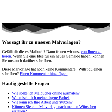
Teddys und Pferde
Tiere und Natur
Transport
Valentinstag und Liebe
Winter und Weihnachten
Was sagt ihr zu unseren Malvorlagen?
Nezaradené
Gefällt dir dieses Malbuch? Dann freuen wir uns,
von Ihnen zu
Unkategorisiert
hören
. Wenn Sie eine Idee für ein neues Gemälde haben, können
Sie uns auch darüber schreiben.
Diese Malvorlage hat noch keine Kommentare
. Willst du einen
schreiben?
Einen Kommentar hinzufügen
Häufig gestellte Fragen
Wie sollte ich Malbücher online ausmalen?
Wie mische ich meine eigene Farbe?
Wie kann ich Ihre Arbeit unterstützen?
Können Sie eine Malvorlage nach meinen Wünschen
erstellen?