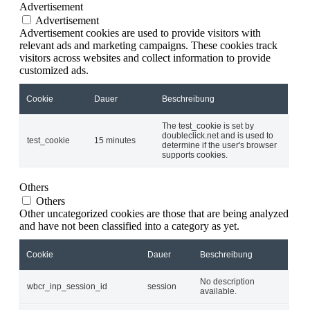
Advertisement
Advertisement
Advertisement cookies are used to provide visitors with
relevant ads and marketing campaigns. These cookies track
visitors across websites and collect information to provide
customized ads.
Cookie
Dauer
Beschreibung
The test_cookie is set by
doubleclick.net and is used to
test_cookie
15 minutes
determine if the user's browser
supports cookies.
Others
Others
Other uncategorized cookies are those that are being analyzed
and have not been classified into a category as yet.
Cookie
Dauer
Beschreibung
No description
wbcr_inp_session_id
session
available.