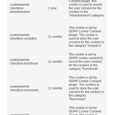
Consent plugin, this
cookielawinfo-
cookie is used to record
checkbox-
1 year
the user consent for the
advertisement
cookies in the
"Advertisement" category
.
This cookie is set by
GDPR Cookie Consent
cookielawinfo-
plugin. The cookie is
11 months
checkbox-analytics
used to store the user
consent for the cookies in
the category "Analytics".
The cookie is set by
GDPR cookie consent to
cookielawinfo-
11 months
record the user consent
checkbox-functional
for the cookies in the
category "Functional".
This cookie is set by
GDPR Cookie Consent
plugin. The cookies is
cookielawinfo-
11 months
used to store the user
checkbox-necessary
consent for the cookies in
the category
"Necessary".
This cookie is set by
GDPR Cookie Consent
cookielawinfo-
plugin. The cookie is