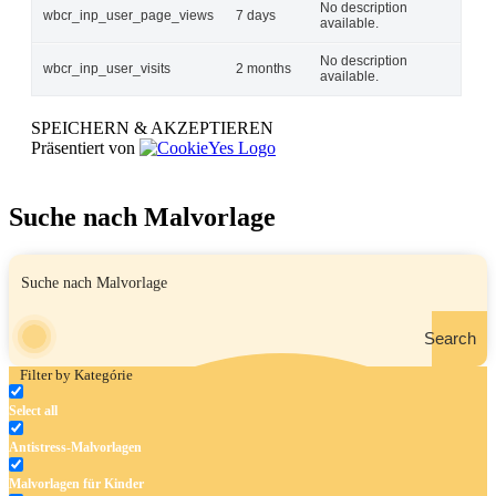
No description
wbcr_inp_user_page_views
7 days
available.
No description
wbcr_inp_user_visits
2 months
available.
SPEICHERN & AKZEPTIEREN
Präsentiert von
Suche nach Malvorlage
Search
Filter by Kategórie
Select all
Antistress-Malvorlagen
Malvorlagen für Kinder