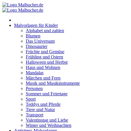
Zum
Inhalt
springen
Malvorlagen für Kinder
Alphabet und zahlen
Blumen
Das Universum
Dinosaurier
Früchte und Gemüse
Frühling und Ostern
Halloween und Herbst
Haus und Wohnen
Mandalas
Märchen und Feen
Musik und Musikinstrumente
Personen
Sommer und Feiertage
Sport
Teddys und Pferde
Tiere und Natur
Transport
Valentinstag und Liebe
Winter und Weihnachten
Antistress-Malvorlagen