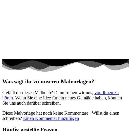
Personen
Sommer und Feiertage
Sport
Teddys und Pferde
Tiere und Natur
Transport
Valentinstag und Liebe
Winter und Weihnachten
Was sagt ihr zu unseren Malvorlagen?
Nezaradené
Gefällt dir dieses Malbuch? Dann freuen wir uns,
von Ihnen zu
Unkategorisiert
hören
. Wenn Sie eine Idee für ein neues Gemälde haben, können
Sie uns auch darüber schreiben.
Diese Malvorlage hat noch keine Kommentare
. Willst du einen
schreiben?
Einen Kommentar hinzufügen
Häufig gestellte Fragen