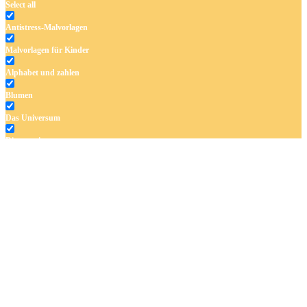
Select all
Antistress-Malvorlagen
Malvorlagen für Kinder
Alphabet und zahlen
Blumen
Das Universum
Dinosaurier
Früchte und Gemüse
Frühling und Ostern
Halloween und Herbst
Haus und Wohnen
Mandalas
Märchen und Feen
Musik und Musikinstrumente