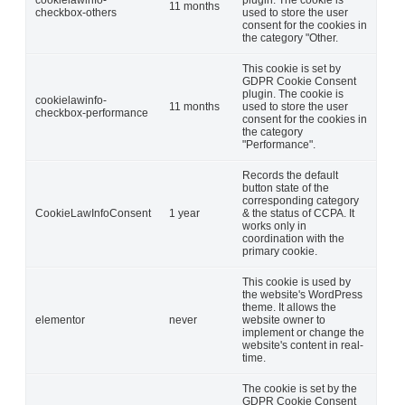
11 months
checkbox-others
used to store the user
consent for the cookies in
the category "Other.
This cookie is set by
GDPR Cookie Consent
plugin. The cookie is
cookielawinfo-
11 months
used to store the user
checkbox-performance
consent for the cookies in
the category
"Performance".
Records the default
button state of the
corresponding category
CookieLawInfoConsent
1 year
& the status of CCPA. It
works only in
coordination with the
primary cookie.
This cookie is used by
the website's WordPress
theme. It allows the
elementor
never
website owner to
implement or change the
website's content in real-
time.
The cookie is set by the
GDPR Cookie Consent