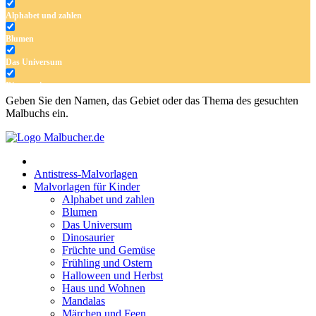
Alphabet und zahlen
Blumen
Das Universum
Dinosaurier
Geben Sie den Namen, das Gebiet oder das Thema des gesuchten
Früchte und Gemüse
Malbuchs ein.
Frühling und Ostern
Halloween und Herbst
Antistress-Malvorlagen
Haus und Wohnen
Malvorlagen für Kinder
Alphabet und zahlen
Mandalas
Blumen
Das Universum
Märchen und Feen
Dinosaurier
Musik und Musikinstrumente
Früchte und Gemüse
Frühling und Ostern
Personen
Halloween und Herbst
Haus und Wohnen
Sommer und Feiertage
Mandalas
Märchen und Feen