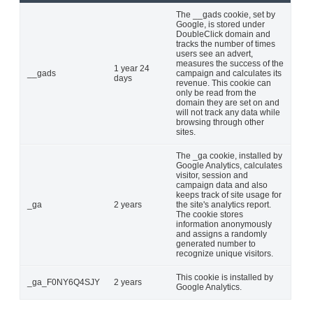
The __gads cookie, set by
Google, is stored under
DoubleClick domain and
tracks the number of times
users see an advert,
measures the success of the
1 year 24
__gads
campaign and calculates its
days
revenue. This cookie can
only be read from the
domain they are set on and
will not track any data while
browsing through other
sites.
The _ga cookie, installed by
Google Analytics, calculates
visitor, session and
campaign data and also
keeps track of site usage for
_ga
2 years
the site's analytics report.
The cookie stores
information anonymously
and assigns a randomly
generated number to
recognize unique visitors.
This cookie is installed by
_ga_F0NY6Q4SJY
2 years
Google Analytics.