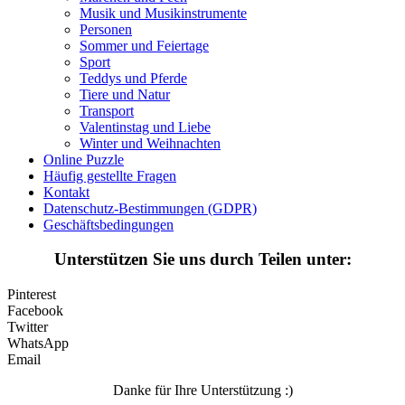
Sport
Musik und Musikinstrumente
Personen
Teddys und Pferde
Sommer und Feiertage
Sport
Tiere und Natur
Teddys und Pferde
Transport
Tiere und Natur
Transport
Valentinstag und Liebe
Valentinstag und Liebe
Winter und Weihnachten
Winter und Weihnachten
Online Puzzle
Häufig gestellte Fragen
Nezaradené
Kontakt
Datenschutz-Bestimmungen (GDPR)
Unkategorisiert
Geschäftsbedingungen
Unterstützen Sie uns durch Teilen unter:
Pinterest
Facebook
Twitter
WhatsApp
Email
Danke für Ihre Unterstützung :)