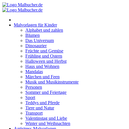
Zum
Inhalt
springen
Malvorlagen für Kinder
Alphabet und zahlen
Blumen
Das Universum
Dinosaurier
Früchte und Gemüse
Frühling und Ostern
Halloween und Herbst
Haus und Wohnen
Mandalas
Märchen und Feen
Musik und Musikinstrumente
Personen
Sommer und Feiertage
Sport
Teddys und Pferde
Tiere und Natur
Transport
Valentinstag und Liebe
Winter und Weihnachten
Antistress-Malvorlagen