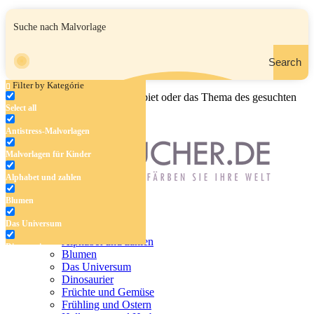
Search
Filter by Kategórie
Geben Sie den Namen, das Gebiet oder das Thema des gesuchten
Select all
Malbuchs ein.
Antistress-Malvorlagen
Malvorlagen für Kinder
Alphabet und zahlen
Blumen
Antistress-Malvorlagen
Das Universum
Malvorlagen für Kinder
Alphabet und zahlen
Dinosaurier
Blumen
Das Universum
Früchte und Gemüse
Dinosaurier
Früchte und Gemüse
Frühling und Ostern
Frühling und Ostern