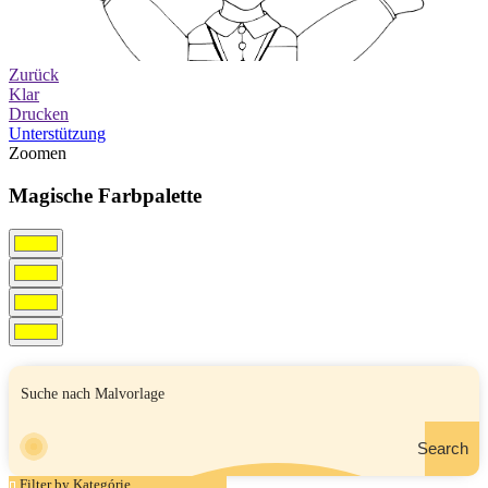
Zurück
Klar
Drucken
Unterstützung
Zoomen
Magische Farbpalette
Search
Filter by Kategórie