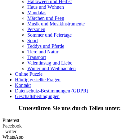
Halloween und Herbst
Halloween und Herbst
Haus und Wohnen
Haus und Wohnen
Mandalas
Märchen und Feen
Mandalas
Musik und Musikinstrumente
Personen
Märchen und Feen
Sommer und Feiertage
Sport
Musik und Musikinstrumente
Teddys und Pferde
Tiere und Natur
Personen
Transport
Sommer und Feiertage
Valentinstag und Liebe
Winter und Weihnachten
Sport
Online Puzzle
Häufig gestellte Fragen
Teddys und Pferde
Kontakt
Datenschutz-Bestimmungen (GDPR)
Tiere und Natur
Geschäftsbedingungen
Transport
Unterstützen Sie uns durch Teilen unter:
Valentinstag und Liebe
Pinterest
Winter und Weihnachten
Facebook
Twitter
Nezaradené
WhatsApp