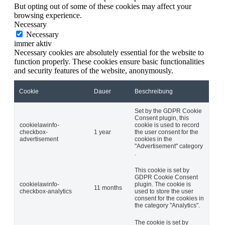
But opting out of some of these cookies may affect your
browsing experience.
Necessary
Necessary
immer aktiv
Necessary cookies are absolutely essential for the website to
function properly. These cookies ensure basic functionalities
and security features of the website, anonymously.
Cookie
Dauer
Beschreibung
Set by the GDPR Cookie
Consent plugin, this
cookielawinfo-
cookie is used to record
checkbox-
1 year
the user consent for the
advertisement
cookies in the
"Advertisement" category
.
This cookie is set by
GDPR Cookie Consent
cookielawinfo-
plugin. The cookie is
11 months
checkbox-analytics
used to store the user
consent for the cookies in
the category "Analytics".
The cookie is set by