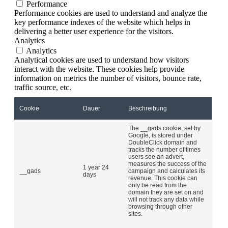
Performance
Performance cookies are used to understand and analyze the
key performance indexes of the website which helps in
delivering a better user experience for the visitors.
Analytics
Analytics
Analytical cookies are used to understand how visitors
interact with the website. These cookies help provide
information on metrics the number of visitors, bounce rate,
traffic source, etc.
Cookie
Dauer
Beschreibung
The __gads cookie, set by
Google, is stored under
DoubleClick domain and
tracks the number of times
users see an advert,
measures the success of the
1 year 24
__gads
campaign and calculates its
days
revenue. This cookie can
only be read from the
domain they are set on and
will not track any data while
browsing through other
sites.