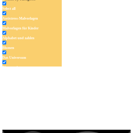
Select all
Antistress-Malvorlagen
Malvorlagen für Kinder
Alphabet und zahlen
Blumen
Das Universum
Dinosaurier
Früchte und Gemüse
Frühling und Ostern
Halloween und Herbst
Haus und Wohnen
Mandalas
Märchen und Feen