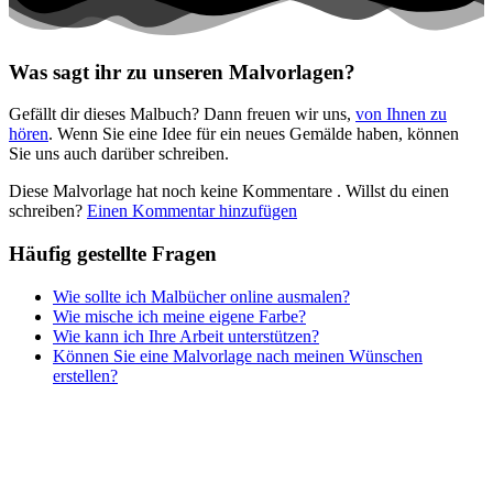
Musik und Musikinstrumente
Personen
Was sagt ihr zu unseren Malvorlagen?
Sommer und Feiertage
Gefällt dir dieses Malbuch? Dann freuen wir uns,
von Ihnen zu
Sport
hören
. Wenn Sie eine Idee für ein neues Gemälde haben, können
Sie uns auch darüber schreiben.
Teddys und Pferde
Diese Malvorlage hat noch keine Kommentare
. Willst du einen
Tiere und Natur
schreiben?
Einen Kommentar hinzufügen
Transport
Häufig gestellte Fragen
Valentinstag und Liebe
Wie sollte ich Malbücher online ausmalen?
Winter und Weihnachten
Wie mische ich meine eigene Farbe?
Wie kann ich Ihre Arbeit unterstützen?
Nezaradené
Können Sie eine Malvorlage nach meinen Wünschen
Unkategorisiert
erstellen?