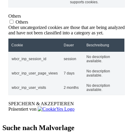
supports cookies.
Others
Others
Other uncategorized cookies are those that are being analyzed
and have not been classified into a category as yet.
Cookie
Dauer
Beschreibung
No description
wbcr_inp_session_id
session
available.
No description
wbcr_inp_user_page_views
7 days
available.
No description
wbcr_inp_user_visits
2 months
available.
SPEICHERN & AKZEPTIEREN
Präsentiert von
Suche nach Malvorlage