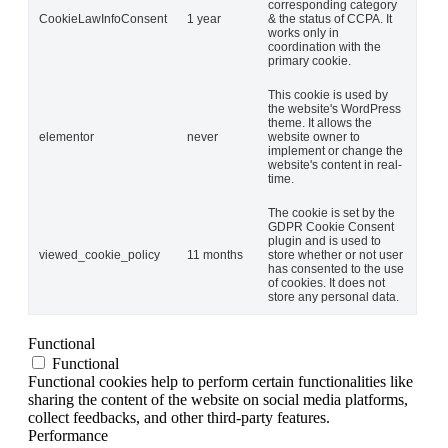
corresponding category
CookieLawInfoConsent
1 year
& the status of CCPA. It
works only in
coordination with the
primary cookie.
This cookie is used by
the website's WordPress
theme. It allows the
elementor
never
website owner to
implement or change the
website's content in real-
time.
The cookie is set by the
GDPR Cookie Consent
plugin and is used to
viewed_cookie_policy
11 months
store whether or not user
has consented to the use
of cookies. It does not
store any personal data.
Functional
Functional
Functional cookies help to perform certain functionalities like
sharing the content of the website on social media platforms,
collect feedbacks, and other third-party features.
Performance