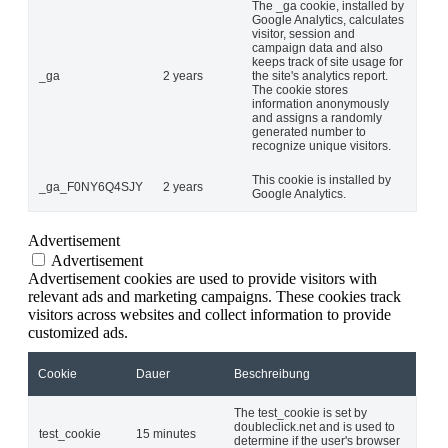
The _ga cookie, installed by
Google Analytics, calculates
visitor, session and
campaign data and also
keeps track of site usage for
_ga
2 years
the site's analytics report.
The cookie stores
information anonymously
and assigns a randomly
generated number to
recognize unique visitors.
This cookie is installed by
_ga_F0NY6Q4SJY
2 years
Google Analytics.
Advertisement
Advertisement
Advertisement cookies are used to provide visitors with
relevant ads and marketing campaigns. These cookies track
visitors across websites and collect information to provide
customized ads.
Cookie
Dauer
Beschreibung
The test_cookie is set by
doubleclick.net and is used to
test_cookie
15 minutes
determine if the user's browser