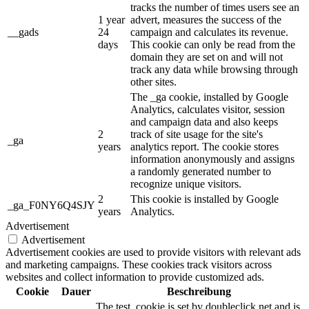
tracks the number of times users see an
1 year
advert, measures the success of the
__gads
24
campaign and calculates its revenue.
days
This cookie can only be read from the
domain they are set on and will not
track any data while browsing through
other sites.
The _ga cookie, installed by Google
Analytics, calculates visitor, session
and campaign data and also keeps
2
track of site usage for the site's
_ga
years
analytics report. The cookie stores
information anonymously and assigns
a randomly generated number to
recognize unique visitors.
2
This cookie is installed by Google
_ga_F0NY6Q4SJY
years
Analytics.
Advertisement
Advertisement
Advertisement cookies are used to provide visitors with relevant ads
and marketing campaigns. These cookies track visitors across
websites and collect information to provide customized ads.
Cookie
Dauer
Beschreibung
The test_cookie is set by doubleclick.net and is