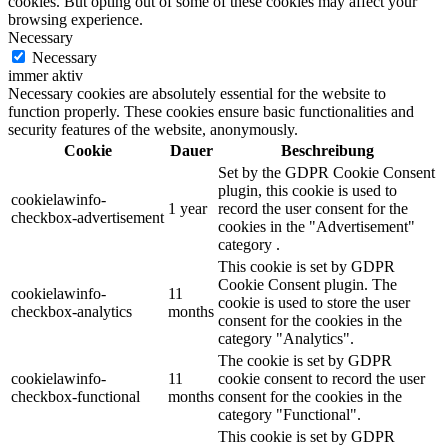
cookies. But opting out of some of these cookies may affect your
browsing experience.
Necessary
Necessary
immer aktiv
Necessary cookies are absolutely essential for the website to
function properly. These cookies ensure basic functionalities and
security features of the website, anonymously.
Cookie
Dauer
Beschreibung
Set by the GDPR Cookie Consent
plugin, this cookie is used to
cookielawinfo-
1 year
record the user consent for the
checkbox-advertisement
cookies in the "Advertisement"
category .
This cookie is set by GDPR
Cookie Consent plugin. The
cookielawinfo-
11
cookie is used to store the user
checkbox-analytics
months
consent for the cookies in the
category "Analytics".
The cookie is set by GDPR
cookielawinfo-
11
cookie consent to record the user
checkbox-functional
months
consent for the cookies in the
category "Functional".
This cookie is set by GDPR