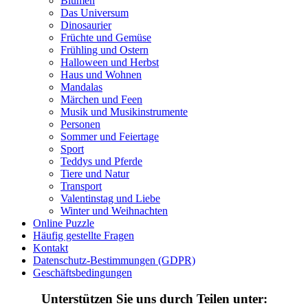
Blumen
Das Universum
Personen
Dinosaurier
Sommer und Feiertage
Früchte und Gemüse
Frühling und Ostern
Sport
Halloween und Herbst
Haus und Wohnen
Teddys und Pferde
Mandalas
Märchen und Feen
Tiere und Natur
Musik und Musikinstrumente
Personen
Transport
Sommer und Feiertage
Sport
Valentinstag und Liebe
Teddys und Pferde
Winter und Weihnachten
Tiere und Natur
Transport
Nezaradené
Valentinstag und Liebe
Winter und Weihnachten
Unkategorisiert
Online Puzzle
Häufig gestellte Fragen
Kontakt
Datenschutz-Bestimmungen (GDPR)
Geschäftsbedingungen
Unterstützen Sie uns durch Teilen unter: