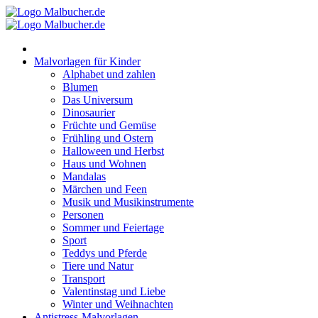
Zum
Inhalt
springen
Malvorlagen für Kinder
Alphabet und zahlen
Blumen
Das Universum
Dinosaurier
Früchte und Gemüse
Frühling und Ostern
Halloween und Herbst
Haus und Wohnen
Mandalas
Märchen und Feen
Musik und Musikinstrumente
Personen
Sommer und Feiertage
Sport
Teddys und Pferde
Tiere und Natur
Transport
Valentinstag und Liebe
Winter und Weihnachten
Antistress-Malvorlagen