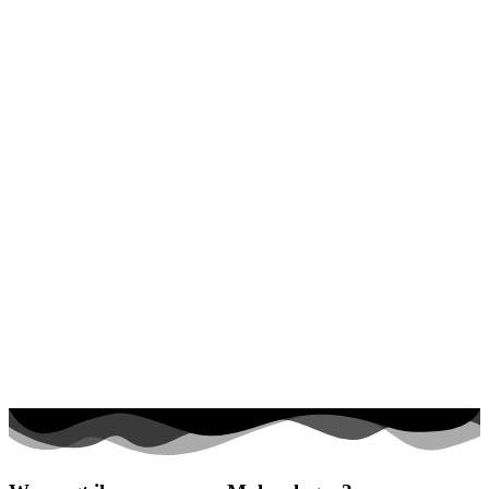
Halloween und Herbst
Haus und Wohnen
Mandalas
Märchen und Feen
Musik und Musikinstrumente
Personen
Sommer und Feiertage
Sport
Teddys und Pferde
Tiere und Natur
Transport
Valentinstag und Liebe
Winter und Weihnachten