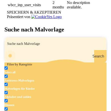
2
No description
wbcr_inp_user_visits
months
available.
SPEICHERN & AKZEPTIEREN
Präsentiert von
Suche nach Malvorlage
Search
Filter by Kategórie
Select all
Antistress-Malvorlagen
Malvorlagen für Kinder
Alphabet und zahlen
Blumen