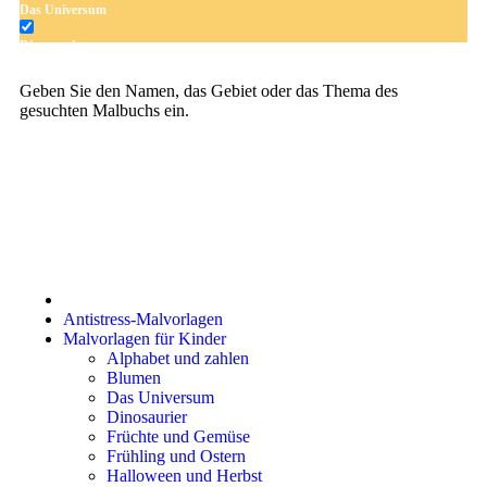
Das Universum
Dinosaurier
Früchte und Gemüse
Geben Sie den Namen, das Gebiet oder das Thema des
gesuchten Malbuchs ein.
Frühling und Ostern
Halloween und Herbst
Haus und Wohnen
Mandalas
Märchen und Feen
Musik und Musikinstrumente
Antistress-Malvorlagen
Personen
Malvorlagen für Kinder
Alphabet und zahlen
Sommer und Feiertage
Blumen
Das Universum
Sport
Dinosaurier
Früchte und Gemüse
Teddys und Pferde
Frühling und Ostern
Halloween und Herbst
Tiere und Natur