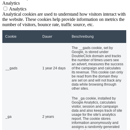
Analytics
Analytics
Analytical cookies are used to understand how visitors interact with
the website. These cookies help provide information on metrics the
number of visitors, bounce rate, traffic source, etc.
Cookie
Dauer
Beschreibung
The __gads cookie, set by
Google, is stored under
DoubleClick domain and tracks
the number of times users see
an advert, measures the success
__gads
1 year 24 days
of the campaign and calculates
its revenue. This cookie can only
be read from the domain they
are set on and will not track any
data while browsing through
other sites.
The _ga cookie, installed by
Google Analytics, calculates
visitor, session and campaign
data and also keeps track of site
usage for the site's analytics
_ga
2 years
report. The cookie stores
information anonymously and
assigns a randomly generated