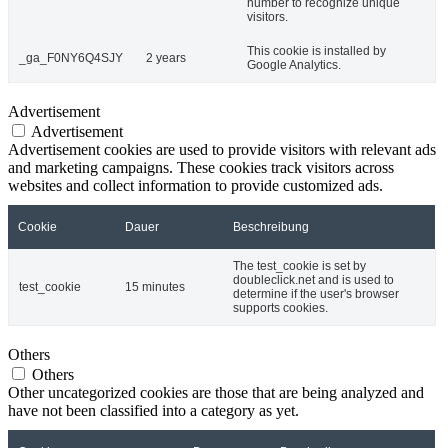
number to recognize unique
visitors.
This cookie is installed by
_ga_F0NY6Q4SJY
2 years
Google Analytics.
Advertisement
Advertisement
Advertisement cookies are used to provide visitors with relevant ads
and marketing campaigns. These cookies track visitors across
websites and collect information to provide customized ads.
Cookie
Dauer
Beschreibung
The test_cookie is set by
doubleclick.net and is used to
test_cookie
15 minutes
determine if the user's browser
supports cookies.
Others
Others
Other uncategorized cookies are those that are being analyzed and
have not been classified into a category as yet.