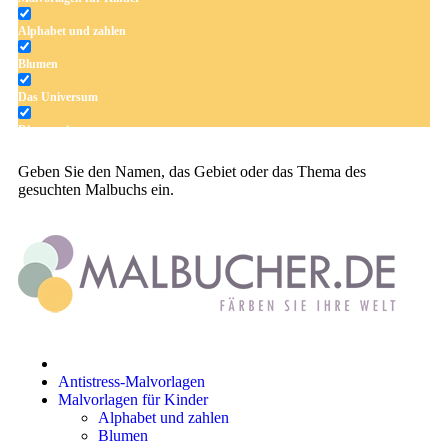
Alphabet und zahlen
Blumen
Das Universum
Dinosaurier
Früchte und Gemüse
Geben Sie den Namen, das Gebiet oder das Thema des
gesuchten Malbuchs ein.
Frühling und Ostern
Halloween und Herbst
Haus und Wohnen
Mandalas
Märchen und Feen
Musik und Musikinstrumente
Antistress-Malvorlagen
Personen
Malvorlagen für Kinder
Alphabet und zahlen
Sommer und Feiertage
Blumen