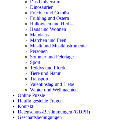
Das Universum
Sport
Dinosaurier
Früchte und Gemüse
Teddys und Pferde
Frühling und Ostern
Halloween und Herbst
Tiere und Natur
Haus und Wohnen
Transport
Mandalas
Märchen und Feen
Valentinstag und Liebe
Musik und Musikinstrumente
Personen
Winter und Weihnachten
Sommer und Feiertage
Sport
Nezaradené
Teddys und Pferde
Tiere und Natur
Unkategorisiert
Transport
Valentinstag und Liebe
Winter und Weihnachten
Online Puzzle
Häufig gestellte Fragen
Kontakt
Datenschutz-Bestimmungen (GDPR)
Geschäftsbedingungen