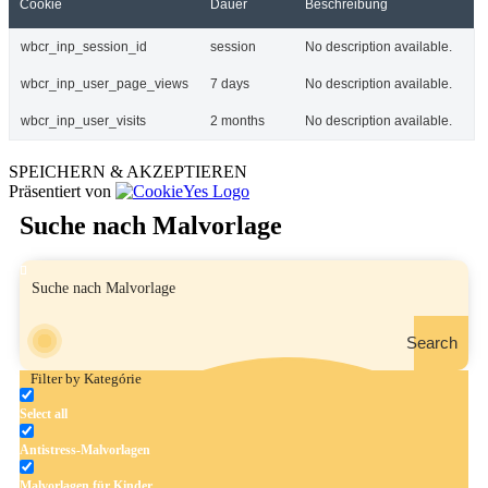
Cookie
Dauer
Beschreibung
wbcr_inp_session_id
session
No description available.
wbcr_inp_user_page_views
7 days
No description available.
wbcr_inp_user_visits
2 months
No description available.
SPEICHERN & AKZEPTIEREN
Präsentiert von
Suche nach Malvorlage
Search
Filter by Kategórie
Select all
Antistress-Malvorlagen
Malvorlagen für Kinder