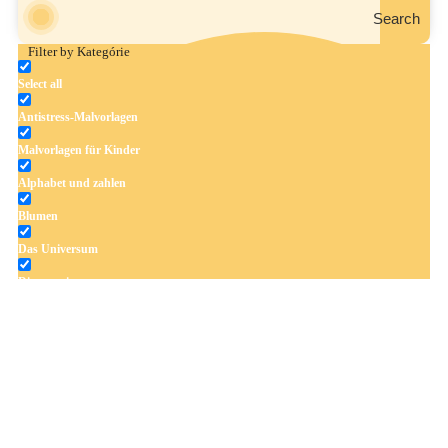
Search
Filter by Kategórie
Select all
Antistress-Malvorlagen
Malvorlagen für Kinder
Alphabet und zahlen
Blumen
Das Universum
Dinosaurier
Früchte und Gemüse
Frühling und Ostern
Halloween und Herbst
Haus und Wohnen
Mandalas