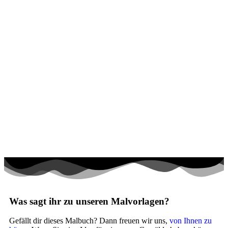
Märchen und Feen
Musik und Musikinstrumente
Personen
Sommer und Feiertage
Sport
Teddys und Pferde
Tiere und Natur
Transport
Valentinstag und Liebe
Winter und Weihnachten
Nezaradené
Was sagt ihr zu unseren Malvorlagen?
Unkategorisiert
Gefällt dir dieses Malbuch? Dann freuen wir uns,
von Ihnen zu