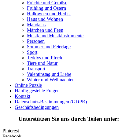
Sommer und Feiertage
Früchte und Gemüse
Frühling und Ostern
Sport
Halloween und Herbst
Haus und Wohnen
Teddys und Pferde
Mandalas
Märchen und Feen
Tiere und Natur
Musik und Musikinstrumente
Personen
Transport
Sommer und Feiertage
Sport
Valentinstag und Liebe
Teddys und Pferde
Winter und Weihnachten
Tiere und Natur
Transport
Nezaradené
Valentinstag und Liebe
Winter und Weihnachten
Unkategorisiert
Online Puzzle
Häufig gestellte Fragen
Kontakt
Datenschutz-Bestimmungen (GDPR)
Geschäftsbedingungen
Unterstützen Sie uns durch Teilen unter:
Pinterest
Facebook