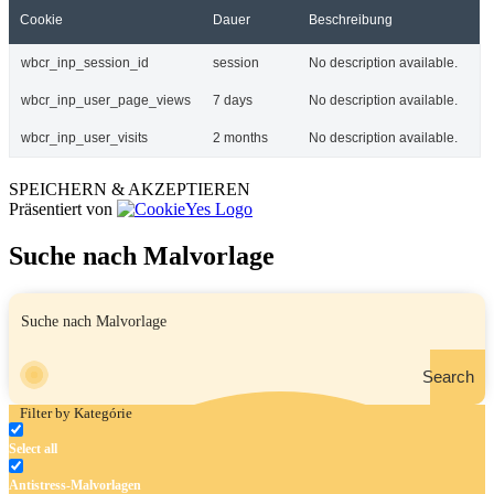
Cookie
Dauer
Beschreibung
wbcr_inp_session_id
session
No description available.
wbcr_inp_user_page_views
7 days
No description available.
wbcr_inp_user_visits
2 months
No description available.
SPEICHERN & AKZEPTIEREN
Präsentiert von
Suche nach Malvorlage
Search
Filter by Kategórie
Select all
Antistress-Malvorlagen