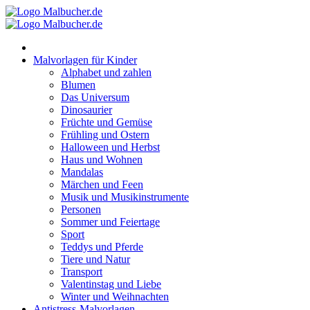
Zum
Inhalt
springen
Malvorlagen für Kinder
Alphabet und zahlen
Blumen
Das Universum
Dinosaurier
Früchte und Gemüse
Frühling und Ostern
Halloween und Herbst
Haus und Wohnen
Mandalas
Märchen und Feen
Musik und Musikinstrumente
Personen
Sommer und Feiertage
Sport
Teddys und Pferde
Tiere und Natur
Transport
Valentinstag und Liebe
Winter und Weihnachten
Antistress-Malvorlagen