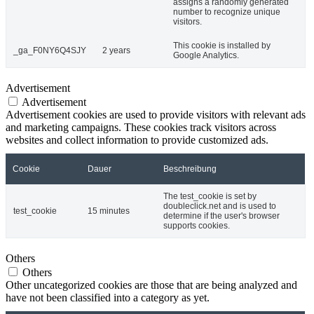
assigns a randomly generated
number to recognize unique
visitors.
This cookie is installed by
_ga_F0NY6Q4SJY
2 years
Google Analytics.
Advertisement
Advertisement
Advertisement cookies are used to provide visitors with relevant ads
and marketing campaigns. These cookies track visitors across
websites and collect information to provide customized ads.
Cookie
Dauer
Beschreibung
The test_cookie is set by
doubleclick.net and is used to
test_cookie
15 minutes
determine if the user's browser
supports cookies.
Others
Others
Other uncategorized cookies are those that are being analyzed and
have not been classified into a category as yet.