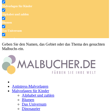
Malvorlagen für Kinder
Alphabet und zahlen
Blumen
Das Universum
Dinosaurier
Geben Sie den Namen, das Gebiet oder das Thema des gesuchten
Früchte und Gemüse
Malbuchs ein.
Frühling und Ostern
Halloween und Herbst
Haus und Wohnen
Mandalas
Antistress-Malvorlagen
Märchen und Feen
Malvorlagen für Kinder
Alphabet und zahlen
Musik und Musikinstrumente
Blumen
Das Universum
Personen
Dinosaurier