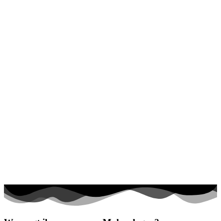
Halloween und Herbst
Haus und Wohnen
Mandalas
Märchen und Feen
Musik und Musikinstrumente
Personen
Sommer und Feiertage
Sport
Teddys und Pferde
Tiere und Natur
Transport
Valentinstag und Liebe
Winter und Weihnachten