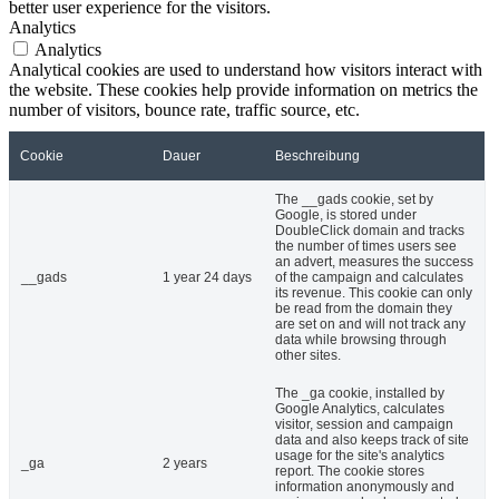
better user experience for the visitors.
Analytics
Analytics
Analytical cookies are used to understand how visitors interact with
the website. These cookies help provide information on metrics the
number of visitors, bounce rate, traffic source, etc.
Cookie
Dauer
Beschreibung
The __gads cookie, set by
Google, is stored under
DoubleClick domain and tracks
the number of times users see
an advert, measures the success
__gads
1 year 24 days
of the campaign and calculates
its revenue. This cookie can only
be read from the domain they
are set on and will not track any
data while browsing through
other sites.
The _ga cookie, installed by
Google Analytics, calculates
visitor, session and campaign
data and also keeps track of site
usage for the site's analytics
_ga
2 years
report. The cookie stores
information anonymously and