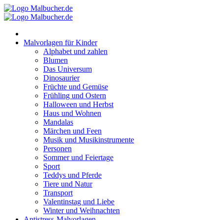
Zum
Inhalt
springen
Malvorlagen für Kinder
Alphabet und zahlen
Blumen
Das Universum
Dinosaurier
Früchte und Gemüse
Frühling und Ostern
Halloween und Herbst
Haus und Wohnen
Mandalas
Märchen und Feen
Musik und Musikinstrumente
Personen
Sommer und Feiertage
Sport
Teddys und Pferde
Tiere und Natur
Transport
Valentinstag und Liebe
Winter und Weihnachten
Antistress-Malvorlagen