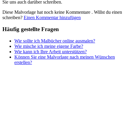
Sie uns auch darüber schreiben.
Teddys und Pferde
Diese Malvorlage hat noch keine Kommentare
. Willst du einen
Tiere und Natur
schreiben?
Einen Kommentar hinzufügen
Transport
Häufig gestellte Fragen
Valentinstag und Liebe
Wie sollte ich Malbücher online ausmalen?
Winter und Weihnachten
Wie mische ich meine eigene Farbe?
Wie kann ich Ihre Arbeit unterstützen?
Nezaradené
Können Sie eine Malvorlage nach meinen Wünschen
Unkategorisiert
erstellen?