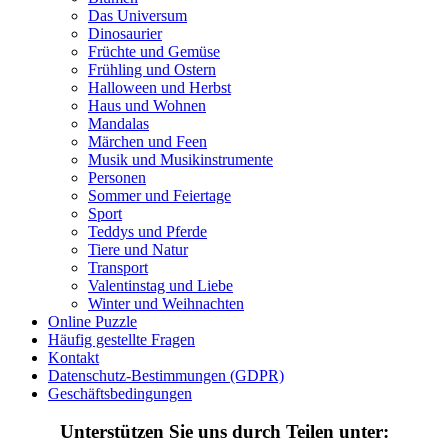
Das Universum
Früchte und Gemüse
Dinosaurier
Früchte und Gemüse
Frühling und Ostern
Frühling und Ostern
Halloween und Herbst
Halloween und Herbst
Haus und Wohnen
Haus und Wohnen
Mandalas
Märchen und Feen
Mandalas
Musik und Musikinstrumente
Personen
Märchen und Feen
Sommer und Feiertage
Sport
Musik und Musikinstrumente
Teddys und Pferde
Tiere und Natur
Personen
Transport
Sommer und Feiertage
Valentinstag und Liebe
Winter und Weihnachten
Sport
Online Puzzle
Häufig gestellte Fragen
Teddys und Pferde
Kontakt
Datenschutz-Bestimmungen (GDPR)
Tiere und Natur
Geschäftsbedingungen
Transport
Unterstützen Sie uns durch Teilen unter: