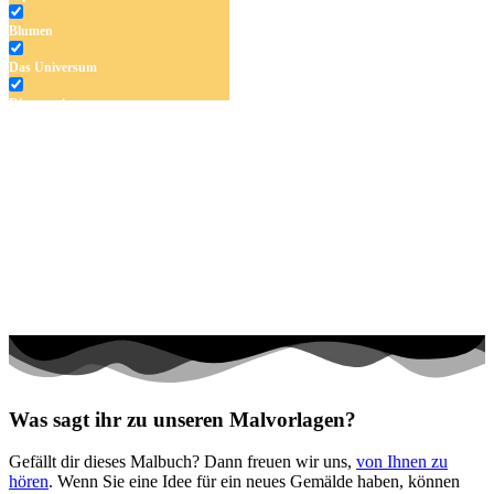
Blumen
Das Universum
Dinosaurier
Früchte und Gemüse
Frühling und Ostern
Halloween und Herbst
Haus und Wohnen
Mandalas
Märchen und Feen
Musik und Musikinstrumente
Personen
Was sagt ihr zu unseren Malvorlagen?
Sommer und Feiertage
Gefällt dir dieses Malbuch? Dann freuen wir uns,
von Ihnen zu
Sport
hören
. Wenn Sie eine Idee für ein neues Gemälde haben, können