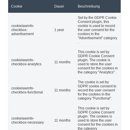
Cookie
Dauer
Beschreibung
Set by the GDPR Cookie
Consent plugin, this
cookielawinfo-
cookie is used to record
checkbox-
1 year
the user consent for the
advertisement
cookies in the
"Advertisement" category
.
This cookie is set by
GDPR Cookie Consent
cookielawinfo-
plugin. The cookie is
11 months
checkbox-analytics
used to store the user
consent for the cookies in
the category "Analytics".
The cookie is set by
GDPR cookie consent to
cookielawinfo-
11 months
record the user consent
checkbox-functional
for the cookies in the
category "Functional".
This cookie is set by
GDPR Cookie Consent
plugin. The cookies is
cookielawinfo-
11 months
used to store the user
checkbox-necessary
consent for the cookies in
the category