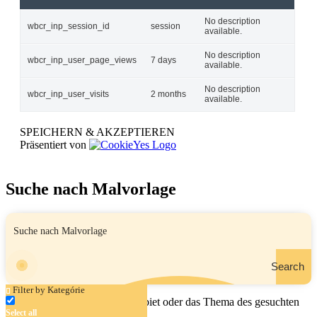
No description
wbcr_inp_session_id
session
available.
No description
wbcr_inp_user_page_views
7 days
available.
No description
wbcr_inp_user_visits
2 months
available.
SPEICHERN & AKZEPTIEREN
Präsentiert von
Suche nach Malvorlage
Search
Filter by Kategórie
Geben Sie den Namen, das Gebiet oder das Thema des gesuchten
Select all
Malbuchs ein.