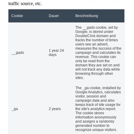
traffic source, etc.
Cookie
Dauer
Beschreibung
The __gads cookie, set by
Google, is stored under
DoubleClick domain and
tracks the number of times
users see an advert,
measures the success of the
1 year 24
__gads
campaign and calculates its
days
revenue. This cookie can
only be read from the
domain they are set on and
will not track any data while
browsing through other
sites.
The _ga cookie, installed by
Google Analytics, calculates
visitor, session and
campaign data and also
keeps track of site usage for
_ga
2 years
the site's analytics report.
The cookie stores
information anonymously
and assigns a randomly
generated number to
recognize unique visitors.