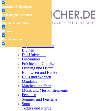
Antistress-Malvorlagen
Malvorlagen für Kinder
Alphabet und zahlen
Blumen
Antistress-Malvorlagen
Das Universum
Malvorlagen für Kinder
Alphabet und zahlen
Dinosaurier
Blumen
Das Universum
Früchte und Gemüse
Dinosaurier
Früchte und Gemüse
Frühling und Ostern
Frühling und Ostern
Halloween und Herbst
Halloween und Herbst
Haus und Wohnen
Haus und Wohnen
Mandalas
Märchen und Feen
Mandalas
Musik und Musikinstrumente
Personen
Märchen und Feen
Sommer und Feiertage
Sport
Musik und Musikinstrumente
Teddys und Pferde