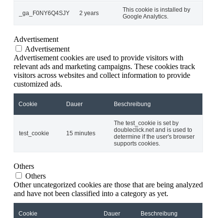
This cookie is installed by
_ga_F0NY6Q4SJY
2 years
Google Analytics.
Advertisement
Advertisement
Advertisement cookies are used to provide visitors with
relevant ads and marketing campaigns. These cookies track
visitors across websites and collect information to provide
customized ads.
Cookie
Dauer
Beschreibung
The test_cookie is set by
doubleclick.net and is used to
test_cookie
15 minutes
determine if the user's browser
supports cookies.
Others
Others
Other uncategorized cookies are those that are being analyzed
and have not been classified into a category as yet.
Cookie
Dauer
Beschreibung