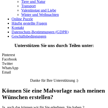
Tiere und Natur
Personen
Transport
Sommer und Feiertage
Valentinstag und Liebe
Winter und Weihnachten
Sport
Online Puzzle
Häufig gestellte Fragen
Teddys und Pferde
Kontakt
Datenschutz-Bestimmungen (GDPR)
Tiere und Natur
Geschäftsbedingungen
Transport
Unterstützen Sie uns durch Teilen unter:
Valentinstag und Liebe
Pinterest
Winter und Weihnachten
Facebook
Twitter
Nezaradené
WhatsApp
Email
Unkategorisiert
Danke für Ihre Unterstützung :)
Können Sie eine Malvorlage nach meinen
Wünschen erstellen?
Ja, auch das können wir für Sie erledigen. Sie haben 2