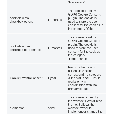
"Necessary".
This cookie is set by
GDPR Cookie Consent
cookielawinfo-
plugin. The cookie is
11 months
checkbox-others
used to store the user
consent for the cookies in
the category "Other.
This cookie is set by
GDPR Cookie Consent
plugin. The cookie is
cookielawinfo-
11 months
used to store the user
checkbox-performance
consent for the cookies in
the category
"Performance".
Records the default
button state of the
corresponding category
CookieLawInfoConsent
1 year
& the status of CCPA. It
works only in
coordination with the
primary cookie.
This cookie is used by
the website's WordPress
theme. It allows the
elementor
never
website owner to
implement or change the