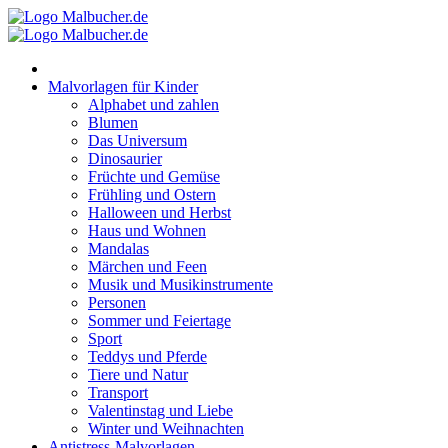
Zum
Inhalt
springen
Malvorlagen für Kinder
Alphabet und zahlen
Blumen
Das Universum
Dinosaurier
Früchte und Gemüse
Frühling und Ostern
Halloween und Herbst
Haus und Wohnen
Mandalas
Märchen und Feen
Musik und Musikinstrumente
Personen
Sommer und Feiertage
Sport
Teddys und Pferde
Tiere und Natur
Transport
Valentinstag und Liebe
Winter und Weihnachten
Antistress-Malvorlagen